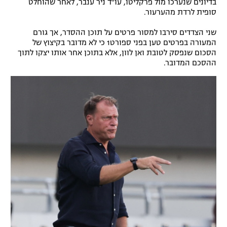
בדיונים שנערכו מול פרקליטו, עו"ד ניר ענבר, לאחר שהוחלט
סופית לרדת מהערעור.
רשיון להקרנה פומבית לבית עסק
שני הצדדים סירבו למסור פרטים על תוכן ההסדר, אך גורם
הצטרפות לחבילת הערוצים
המעורה בפרטים טען בפני ספורט1 כי לא מדובר בקיצוץ של
הסכום שנפסק לטובת ואן לוון, אלא בתוכן אחר אותו יצקו לתוך
לוח דרושים – ג'ובנט
ההסכם המדובר.
תגיות
המגזין