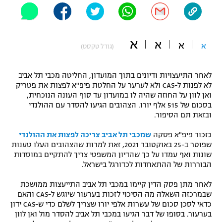
"מחצית בשכונה" – פודקאסט
אופניים
א
א
ספורט מוטורי
א
א
משתתפים וזוכים בפרסים
(גודל טקסט)
כדורמים
לאחר התיעצויות ודיונים בתוך המועדון, החליטה מכבי תל אביב
תקנון משתתפים וזוכים בפרסים
טניס
לא לפנות ל-CAS ולא לערער על החלטת פיפ"א לפצות את פטריק
פוטבול אמריקאי NFL
ואן לוון על החוזה שהיה לו במועדון עד סוף העונה הנוכחית,
תקנון עבור פעילות אלקטרה
בסכום של 515 אלף יורו. הצהובים הגיעו להסדר עם ההולנדי
גיימינג E-Sports
ובזאת תם הסיפור.
בייסבול MLB
תקנון עבור פעילות ספורט 1 – "מרלן"
כזכור פיפ"א פסקה
שמכבי תל אביב צריכה לפצות את ההולנדי
ספורט אתגרי ואקסטרים
שפוטר ב-25 באוקטובר 2021, זאת למרות שהצהובים העלו טענות
תנאי שימוש
שונות ואף עמדו על כך שהדיון המשפטי צריך להתקיים במוסדות
אומנויות לחימה
הבוררות של ההתאחדות לכדורגל בישראל.
מדיניות פרטיות
לאחר מתן פסק הדין קיימו במכבי תל אביב התייעצות ממושכת
גיימינג E-Sports
שבמרכזה השאלה מה הסיכוי לזכות בערעור שיוגש ל-CAS והאם
כדאי לסכן סכום של עשרות אלפי יורו שצריך לשלם כדי ש-CAS ידון
תקנון פעילות ספורט 1
בערעור. בסופו של דבר הגיעו במכבי תל אביב להסדר מול ואן לוון