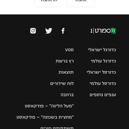
כדורגל ישראלי
VOD
כדורגל עולמי
רץ ברשת
ליגת העל
כדורסל ישראלי
תוצאות
ליגת
ליגה לאומית
האלופות
כדורסל עולמי
לוח שידורים
ליגת ווינר
סל
גביע הטוטו
ענפים נוספים
ברחבה
ליגה
NBA
אירופית
"מעל הליגה" – פודקאסט
ליגה לאומית
ליגיונרים
טניס
יורוליג
ליגה אנגלית
"מחצית בשכונה" – פודקאסט
כדורסל נשים
גביע המדינה
כדוריד
יורוקאפ
ליגה גרמנית
משתתפים וזוכים