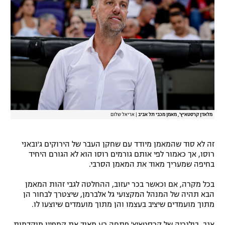
רשיון להקרנה פומבית לבית עסק
הצטרפות לחבילת הערוצים
לוח דרושים – ג'ובנט
תגיות
המגזין
מלאדן קרסטאיץ', מאמן מכבי תל אביב
|
אריאל שלום
זה לא סוד שהמאמן מיודד עם שחקן העבר של הירוקים ג'ובאני
רוסו, אך כאמור לפי אותם גורמים רוסו הוא לא הגורם היחיד
בחיפה שמעריך מאוד את המאמן הסרבי.
בכל מקרה, אם וכאשר בכר יעזוב, ההחלטה לגבי זהות המאמן
הבא תהיה של המנהל המקצועי גל אלברמן, שיצטרך לבחור הן
מתוך מועמדים שיציב בעצמו והן מתוך מועמדים שיוצעו לו.
אגב, בולגריה של קרסטאיץ' פתחה רע מאוד את קמפיין מוקדמות