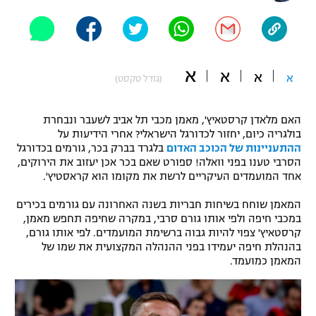
"מחצית בשכונה" – פודקאסט
אופניים
ספורט מוטורי
משתתפים וזוכים בפרסים
א
א
א
א
(גודל טקסט)
כדורמים
תקנון משתתפים וזוכים בפרסים
טניס
האם מלאדן קרסטאיץ', מאמן מכבי תל אביב לשעבר ונבחרת
פוטבול אמריקאי NFL
בולגריה כיום, יחזור לכדורגל הישראלי? אחרי הידיעות על
תקנון עבור פעילות אלקטרה
ההתעניינות של הכוכב האדום
בלגרד בברק בכר, גורמים בכדורגל
גיימינג E-Sports
הסרבי טענו בפני וואלה! ספורט שאם בכר אכן יעזוב את הירוקים,
בייסבול MLB
תקנון עבור פעילות ספורט 1 – "מרלן"
אחד המועמדים העיקריים לרשת את מקומו הוא קראסטיץ'.
ספורט אתגרי ואקסטרים
המאמן שוחח בשיחות חבריות בשנה האחרונה עם גורמים בכירים
תנאי שימוש
במכבי חיפה ולפי אותו גורם סרבי, במקרה שחיפה תחפש מאמן,
אומנויות לחימה
קרסטאיץ' צפוי להיות גבוה ברשימת המועמדים. לפי אותו גורם,
בהנהלת חיפה יעמידו בפני ההנהלה המקצועית את שמו של
מדיניות פרטיות
המאמן כמועמד.
גיימינג E-Sports
תקנון פעילות ספורט 1