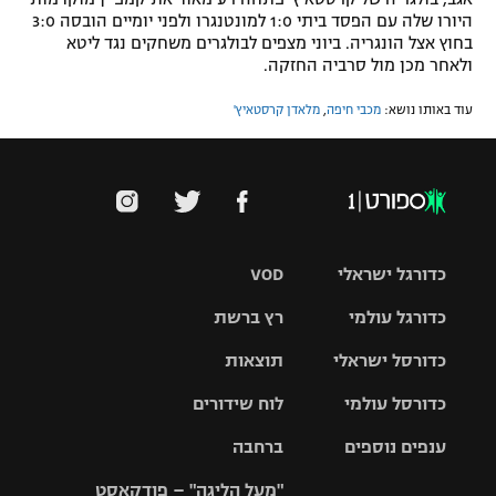
היורו שלה עם הפסד ביתי 1:0 למונטנגרו ולפני יומיים הובסה 3:0
בחוץ אצל הונגריה. ביוני מצפים לבולגרים משחקים נגד ליטא
ולאחר מכן מול סרביה החזקה.
עוד באותו נושא:
מכבי חיפה
,
מלאדן קרסטאיץ'
כדורגל ישראלי
VOD
כדורגל עולמי
רץ ברשת
ליגת העל
כדורסל ישראלי
תוצאות
ליגת
ליגה לאומית
האלופות
כדורסל עולמי
לוח שידורים
ליגת ווינר
סל
גביע הטוטו
ענפים נוספים
ברחבה
ליגה
NBA
אירופית
"מעל הליגה" – פודקאסט
ליגה לאומית
ליגיונרים