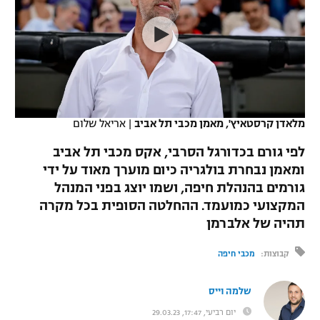
כדורסל נשים
נבחרת ישראל
יורוליג
ליגה ספרדית
טניס
VOD
מכבי תל אביב
מכבי חיפה
יורוקאפ
ליגה איטלקית
כדוריד
הפועל חולון
בית"ר ירושלים
רץ ברשת
ליגה צרפתית
כדורעף
הפועל ירושלים
מכבי תל אביב
מלאדן קרסטאיץ', מאמן מכבי תל אביב
|
אריאל שלום
ליגה הולנדית
שחייה
תוצאות
דני אבדיה
לפי גורם בכדורגל הסרבי, אקס מכבי תל אביב
הפועל תל אביב
ומאמן נבחרת בולגריה כיום מוערך מאוד על ידי
ליגה טורקית
ג'ודו
גורמים בהנהלת חיפה, ושמו יוצג בפני המנהל
הפועל חיפה
לוח שידורים
ליגה סינית
המקצועי כמועמד. ההחלטה הסופית בכל מקרה
אגרוף
תהיה של אלברמן
הפועל באר שבע
ליגה ברזילאית
ברחבה
ספורט אולימפי
קבוצות:
מכבי חיפה
מכבי נתניה
ליגות נוספות
UFC
"מעל הליגה" – פודקאסט
שלמה וייס
בני יהודה
יום רביעי, 17:47, 29.03.23
היאבקות WWE