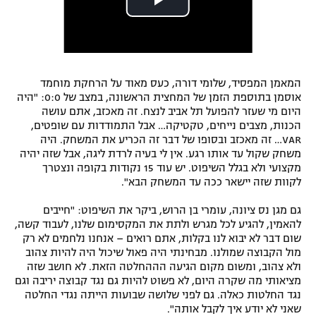
המאמן המפסיד, שלומי דורה, כעס מאוד על הרחקת מוחמד
אוסמן בתוספת הזמן של המחצית הראשונה, במצב של 0:0: "היה
היום מי שעזר להפועל תל אביב לנצח. זה מאכזב, אתם עושה
הכנות, מצבים נייחים, טקטיקה… אבל התמודדות עם שופטים,
VAR… זה מאכזב ובסופו של דבר זה הכריע את המשחק. היה
משחק שקול עד אותו רגע. אין לי בעיה לרדת ליגה, אבל שזה יהיה
מקצועי ולא בגלל השיפוט. יש עוד 15 נקודות בקופה ונצטרך
לקוות שזה יישאר ככה עד המשחק הבא".
גם מגן נס ציונה, עומרי בן הרוש, ביקר את השיפוט: "חייבים
להאמין, להגיע לכל מגרש ולתת את המקסימום שלנו, לעבוד קשה,
שום דבר לא יבוא לנו בקלות, אתם רואים – אנחנו נלחמים לא רק
מול הקבוצה שמולנו. מבחינתי היה פאול שיכול היה להיות צהוב
ולא צהוב, ומשום מקום הגיעה הההחלטה הזאת. לא חושב שזה
מציאותי מה שקרה היום, לא פשוט להיות גם נגד קבוצה יריבה וגם
נגד החלטות כאלה. גם לפני שלושה שבועות הייתה נגדי החלטה
שאני לא יודע איך לקבל אותה".