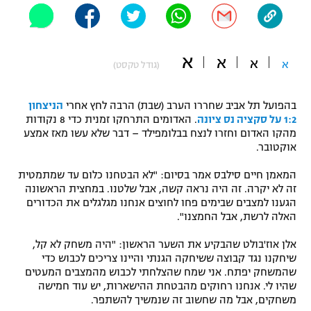
"מחצית בשכונה" – פודקאסט
אופניים
א
א
ספורט מוטורי
א
א
משתתפים וזוכים בפרסים
(גודל טקסט)
כדורמים
בהפועל תל אביב שחררו הערב (שבת) הרבה לחץ אחרי
הניצחון
תקנון משתתפים וזוכים בפרסים
טניס
1:2 על סקציה נס ציונה
. האדומים התרחקו זמנית כדי 8 נקודות
פוטבול אמריקאי NFL
מהקו האדום וחזרו לנצח בבלומפילד – דבר שלא עשו מאז אמצע
תקנון עבור פעילות אלקטרה
אוקטובר.
גיימינג E-Sports
בייסבול MLB
תקנון עבור פעילות ספורט 1 – "מרלן"
המאמן חיים סילבס אמר בסיום: "לא הבטחנו כלום עד שמתמטית
זה לא יקרה. זה היה נראה קשה, אבל שלטנו. במחצית הראשונה
ספורט אתגרי ואקסטרים
הגענו למצבים שבימים פחו לחוצים אנחנו מגלגלים את הכדורים
תנאי שימוש
האלה לרשת, אבל החמצנו".
אומנויות לחימה
אלן אוז'בולט שהבקיע את השער הראשון: "היה משחק לא קל,
מדיניות פרטיות
שיחקנו נגד קבוצה ששיחקה הגנתי והיינו צריכים לכבוש כדי
גיימינג E-Sports
שהמשחק יפתח. אני שמח שהצלחתי לכבוש מהמצבים המעטים
שהיו לי. אנחנו רחוקים מהבטחת ההישארות, יש עוד חמישה
תקנון פעילות ספורט 1
משחקים, אבל מה שחשוב זה שנמשיך להשתפר.