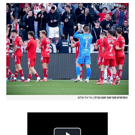
רשיון להקרנה פומבית לבית עסק
הצטרפות לחבילת הערוצים
לוח דרושים – ג'ובנט
תגיות
המגזין
האדומים סוף סוף חגגו בבית
|
אריאל שלום