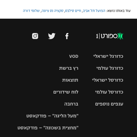
עוד באותו נושא:
הפועל תל אביב
,
חיים סילבס
,
סקציה נס ציונה
,
שלומי דורה
כדורגל ישראלי
VOD
כדורגל עולמי
רץ ברשת
ליגת העל
כדורסל ישראלי
תוצאות
ליגת
ליגה לאומית
האלופות
כדורסל עולמי
לוח שידורים
ליגת ווינר
סל
גביע הטוטו
ענפים נוספים
ברחבה
ליגה
NBA
אירופית
"מעל הליגה" – פודקאסט
ליגה לאומית
ליגיונרים
טניס
יורוליג
ליגה אנגלית
"מחצית בשכונה" – פודקאסט
כדורסל נשים
גביע המדינה
כדוריד