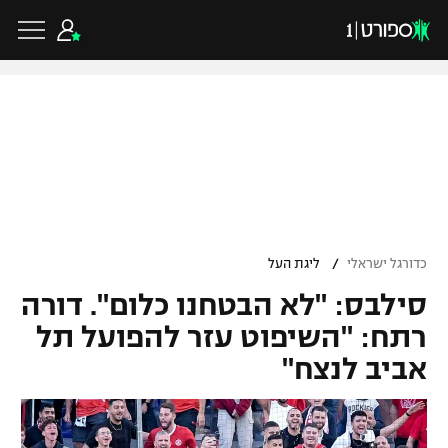
כדורגל ישראלי
ליגת העל
כדורגל עולמי
/
כדורגל ישראלי
ליגת העל
ליגה לאומית
סילבס: "לא הבטחנו כלום". דורה
ליגת האלופות
כדורסל ישראלי
גביע הטוטו
רתח: "השיפוט עזר להפועל תל
ליגה אירופית
אביב לנצח"
ליגת ווינר סל
ליגיונרים
כדורסל עולמי
ליגה אנגלית
ליגה לאומית
גביע המדינה
NBA
ליגה גרמנית
ענפים נוספים