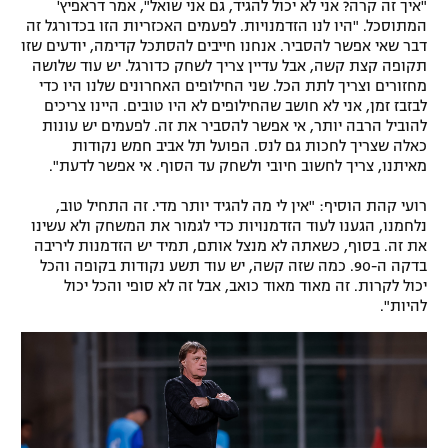
"איך זה קרה? אני לא יכול להגיד, גם אני שואל", אמר דראפיץ'
המתוסכל. "היו לנו הזדמנויות. לפעמים האכזריות הזו בכדורגל זה
דבר שאי אפשר להסביר. אנחנו חייבים להסתכל קדימה, יודעים שזו
תקופה קצת קשה, אבל עדיין צריך לשחק כדורגל. יש עוד שלושה
מחזורים וצריך לתת הכל. שני החילופים האחרונים שלנו היו כדי
לבזבז זמן, אני לא חושב שהחילופים לא היו טובים. היינו צריכים
להוביל הרבה יותר, אי אפשר להסביר את זה. לפעמים יש עונות
כאלה שצריך לחכות גם לנס. הפועל תל אביב חמש נקודות
מאיתנו, צריך לחשוב חיובי ולשחק עד הסוף. אי אפשר לדעת".
רועי קהת הוסיף: "אין לי מה להגיד יותר מדי. זה התחיל טוב,
נלחמנו, הגענו לעוד הזדמנויות כדי לגמור את המשחק ולא עשינו
את זה. בסוף, כשאתה לא מנצל אותם, תמיד יש הזדמנות ליריבה
בדקה ה-90. כמה שזה קשה, יש עוד תשע נקודות בקופה והכל
יכול לקרות. זה מאוד מאוד כואב, אבל זה לא סופי והכל יכול
להיות".