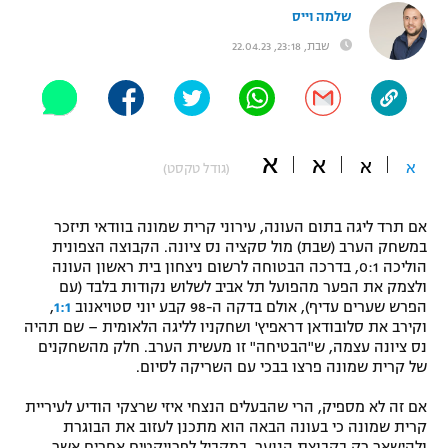
שלמה וייס
"מחצית בשכונה" – פודקאסט
אופניים
שבת, 23:18, 22.04.23
ספורט מוטורי
משתתפים וזוכים בפרסים
כדורמים
תקנון משתתפים וזוכים בפרסים
א
טניס
א
א
א
(גודל טקסט)
פוטבול אמריקאי NFL
תקנון עבור פעילות אלקטרה
אם תרד ליגה בתום העונה, עירוני קרית שמונה בוודאי תיזכר
גיימינג E-Sports
בייסבול MLB
במשחק הערב (שבת) מול סקציה נס ציונה. הקבוצה הצפונית
תקנון עבור פעילות ספורט 1 – "מרלן"
הוליכה 0:1, בדרכה הבטוחה לרשום ניצחון בית ראשון העונה
ספורט אתגרי ואקסטרים
ולצמק את הפער מהפועל תל אביב לשלוש נקודות בלבד (עם
תנאי שימוש
הפרש שערים עדיף), אולם בדקה ה-98 קבע יוני סטויאנוב
1:1
,
וקירב את סלובודאן דראפיץ' ושחקניו לליגה הלאומית – שם תהיה
אומנויות לחימה
נס ציונה עצמה, ש"הבטיחה" זו מעשית הערב. חלק מהשחקנים
מדיניות פרטיות
של קרית שמונה פרצו בבכי עם השריקה לסיום.
גיימינג E-Sports
אם זה לא מספיק, הרי שהבעלים הנצחי איזי שרצקי הודיע לעיריית
תקנון פעילות ספורט 1
קרית שמונה כי בעונה הבאה הוא מתכנן לעזוב את הבוגרת
ולהישאר רק בקבוצת הנוער, במקביל לפרויקטים אחרים אשר