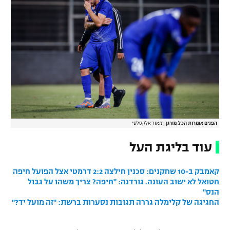
הפנים אומרות הכל. מורגן
|
מאור אלקסלסי
עוד בליגת העל
קאמבק ב-10 שחקנים: סכנין חילצה 2:2 דרמטי אצל הפועל חיפה
חטואל לא ישוב העונה. גורדנה: "חיפה? צריך משהו על גבול
הנס"
החגיגה של קלימלה גררה תגובות נסערות ברשת: "זה מועל יד?"