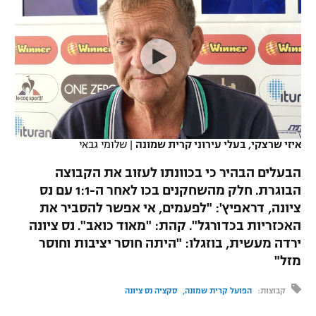
כדורסל נשים
נבחרת ישראל
יורוליג
ליגה ספרדית
טניס
VOD
מכבי תל אביב
מכבי חיפה
יורוקאפ
ליגה איטלקית
כדוריד
הפועל חולון
בית"ר ירושלים
רץ ברשת
ליגה צרפתית
כדורעף
הפועל ירושלים
מכבי תל אביב
ליגה הולנדית
שחייה
תוצאות
איזי שרצקי, בעלי עירוני קרית שמונה
|
שלומי גבאי
דני אבדיה
הפועל תל אביב
ליגה טורקית
הבעלים הבהיר כי בכוונתו לעזוב את הקבוצה
ג'ודו
הפועל חיפה
הבוגרת. חלק מהשחקנים בכו לאחר ה-1:1 עם נס
לוח שידורים
ליגה סינית
ציונה, דראפיץ': "לפעמים, אי אפשר להסביר את
אגרוף
הפועל באר שבע
האכזריות בכדורגל". קהת: "מאוד כואב". נס ציונה
ליגה ברזילאית
ברחבה
ירדה מעשית, בוזגלו: "היתה חוסר יציבות וחוסר
ספורט אולימפי
מכבי נתניה
מזל"
ליגות נוספות
UFC
"מעל הליגה" – פודקאסט
בני יהודה
קבוצות:
הפועל קרית שמונה
סקציה נס ציונה
היאבקות WWE