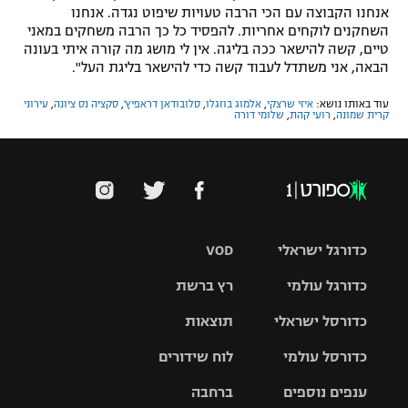
אנחנו הקבוצה עם הכי הרבה טעויות שיפוט נגדה. אנחנו
השחקנים לוקחים אחריות. להפסיד כל כך הרבה משחקים במאני
טיים, קשה להישאר ככה בליגה. אין לי מושג מה קורה איתי בעונה
הבאה, אני משתדל לעבוד קשה כדי להישאר בליגת העל".
עוד באותו נושא:
איזי שרצקי
,
אלמוג בוזגלו
,
סלובודאן דראפיץ'
,
סקציה נס ציונה
,
עירוני
קרית שמונה
,
רועי קהת
,
שלומי דורה
כדורגל ישראלי
VOD
כדורגל עולמי
רץ ברשת
ליגת העל
כדורסל ישראלי
תוצאות
ליגת
ליגה לאומית
האלופות
כדורסל עולמי
לוח שידורים
ליגת ווינר
סל
גביע הטוטו
ענפים נוספים
ברחבה
ליגה
NBA