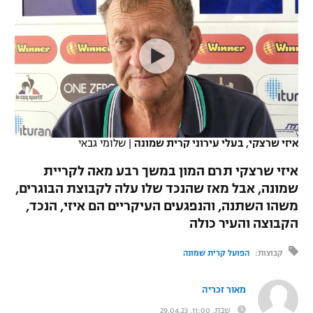
כדורסל נשים
נבחרת ישראל
יורוליג
ליגה ספרדית
טניס
VOD
מכבי תל אביב
מכבי חיפה
יורוקאפ
ליגה איטלקית
כדוריד
הפועל חולון
בית"ר ירושלים
רץ ברשת
ליגה צרפתית
כדורעף
הפועל ירושלים
מכבי תל אביב
ליגה הולנדית
שחייה
תוצאות
איזי שרצקי, בעלי עירוני קרית שמונה
|
שלומי גבאי
דני אבדיה
הפועל תל אביב
ליגה טורקית
איזי שרצקי תרם המון במשך רבע מאה לקריית
ג'ודו
הפועל חיפה
שמונה, אבל מאז שהנכד שלו עלה לקבוצת הבוגרים,
לוח שידורים
ליגה סינית
משהו השתנה, והנפגעים העיקריים הם איזי, הנכד,
אגרוף
הפועל באר שבע
הקבוצה והעיר כולה
ליגה ברזילאית
ברחבה
ספורט אולימפי
מכבי נתניה
קבוצות:
הפועל קרית שמונה
ליגות נוספות
UFC
"מעל הליגה" – פודקאסט
בני יהודה
מאור זכריה
היאבקות WWE
שבת, 11:00, 29.04.23