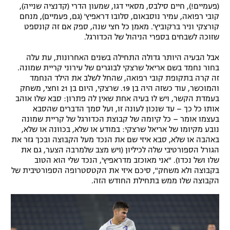
(פעמיים!), חיים סילבס, מסאיי דגו, שמעון הדרי (קדנציה שנייה),
קובי רפואה, עמיר נוסבאום, סלובו דראפיץ' (גם, פעמיים), מנחם
קורצקי וניר ברקוביץ'. מאמן כל חצי שנה, ספק אם זה קונספט
שזוכה לשבחים בספרי הניהול של הכדורגל.
אבל הבעיה היותר גדולה התחילה בשנים האחרונות, עת עלה
בחור נחמד בשם אריאל שרצקי לבוגרים של עירוני קריית שמונה.
זה קרה בתקופת קובי רפואה, שהחל לשלב את הילד הנחמד
והמוכשר, עוד כשזה היה בן 19. שרצקי, היום בן 21 וחצי, משחק
בעמדת הקשר, ויש לו בעיה אחת שאין לה פתרון: סבא שלו אוהב
אותו כל כך – עד שנכון לעונה זו, ועל סמך הדברים שהסבא
בעצמו אומר – כל קיומה של קבוצת הכדורגל של קריית שמונה
נובע מקיומו של אריאל שרצקי: במודע או שלא, בכוונה או שלא,
באהבה או שלא, סבא איזי שם את הנכד מעל הקבוצה ובכך גזר את
הגורל הספורטיבי שלה לכיליון (ויש מצב שלמרבה הצער, גם את
שלו ושל נכדו). "אני מאוכזב מדראפיץ', הנכד שלי הוא הטוב
בקבוצה ולא משחק", סיכם איזי את הקטסטרופה הספורטיבית של
הקבוצה שלו ממש בתחילת החודש הזה.