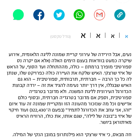
"מחצית בשכונה" – פודקאסט
אופניים
ספורט מוטורי
משתתפים וזוכים בפרסים
א
א
א
א
(גודל טקסט)
כדורמים
תקנון משתתפים וזוכים בפרסים
טניס
נעים, אבל הירידה של עירוני קריית שמונה לליגה הלאומית, אירוע
פוטבול אמריקאי NFL
שיקרה כמעט בוודאות בעצם הימים האלה (אלא אם יקרה נס
תקנון עבור פעילות אלקטרה
ספורטיבי מופרך ברמתו) – כולה, מההתחלה ועד הסוף, על הראש
גיימינג E-Sports
בייסבול MLB
של איזי שרצקי. האיש שלקח את העיירה כולה כפרויקט שלו, שנתן
תקנון עבור פעילות ספורט 1 – "מרלן"
לה כל כך הרבה – חברתית, תרבותית, ספורטיבית – הוא גם
האיש שבגללו, אין דרך יותר נעימה להגיד את זה – ירדה קבוצת
ספורט אתגרי ואקסטרים
תנאי שימוש
הכדורגל העירונית לליגת המשנה. ולא מדובר בטרגדיה
ספורטיבית, וספק אם מדובר בטרגדיה חברתית, ובסוף כולם
אומנויות לחימה
אדישים וכל מה שנזכור מהעונה הזו ומקריית שמונה זה עוד איום
"זהו, אני עוזב את הכדורגל לתמיד" (בפעם ה־322,430) ועוד חיקוי
מדיניות פרטיות
גיימינג E-Sports
של איזי ב"בובה של לילה", שגם אותו, את כולו, הרוויח הראיס
מאיתוראן ביושר.
תקנון פעילות ספורט 1
וזה מבאס, כי איזי שרצקי הוא פילנתרופ במובן הנקי של המילה.