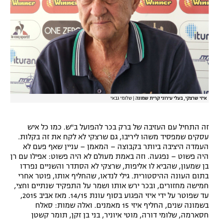
איזי שרצקי, בעלי עירוני קרית שמונה
|
שלומי גבאי
זה התחיל עם העזיבה של ברק בכר להפועל ב"ש. כמו כל איש
עסקים שמפסיד משהו ליריבו, גם שרצקי לא לקח את זה בקלות.
העמדה היציבה ביותר בקבוצה – המאמן – עניין שאף פעם לא
היה פשוט – נפגעה. וזה באמת מעולם לא היה פשוט: אפילו עם רן
בן שמעון, שהביא לו אליפות, שרצקי לא הסתדר והשניים נפרדו
בתום העונה ההיסטורית. גילי לנדאו, שהחליף אותו, פוטר אחרי
חמישה מחזורים, ובכר ירש אותו ושמר על התפקיד שנתיים וחצי,
עד שפוטר על ידי איזי הפגוע בסוף עונת 14/15. מאז אביב 2015,
בשמונה שנים, החליף איזי 15 מאמנים. ואלה שמות: סאלח
חסארמה, שלומי דורה, מוטי איוניר, בני בן זקן, תומר קשטן