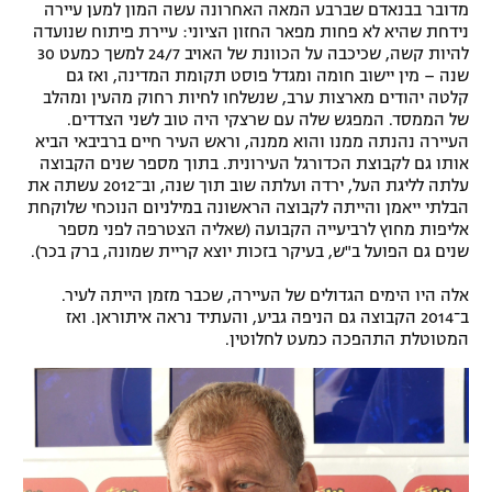
מדובר בבנאדם שברבע המאה האחרונה עשה המון למען עיירה
רשיון להקרנה פומבית לבית עסק
נידחת שהיא לא פחות מפאר החזון הציוני: עיירת פיתוח שנועדה
להיות קשה, שכיכבה על הכוונת של האויב 24/7 למשך כמעט 30
שנה – מין יישוב חומה ומגדל פוסט תקומת המדינה, ואז גם
הצטרפות לחבילת הערוצים
קלטה יהודים מארצות ערב, שנשלחו לחיות רחוק מהעין ומהלב
של הממסד. המפגש שלה עם שרצקי היה טוב לשני הצדדים.
לוח דרושים – ג'ובנט
העיירה נהנתה ממנו והוא ממנה, וראש העיר חיים ברביבאי הביא
אותו גם לקבוצת הכדורגל העירונית. בתוך מספר שנים הקבוצה
תגיות
עלתה לליגת העל, ירדה ועלתה שוב תוך שנה, וב־2012 עשתה את
הבלתי ייאמן והייתה לקבוצה הראשונה במילניום הנוכחי שלוקחת
אליפות מחוץ לרביעייה הקבועה (שאליה הצטרפה לפני מספר
המגזין
שנים גם הפועל ב"ש, בעיקר בזכות יוצא קריית שמונה, ברק בכר).
אלה היו הימים הגדולים של העיירה, שכבר מזמן הייתה לעיר.
ב־2014 הקבוצה גם הניפה גביע, והעתיד נראה איתוראן. ואז
המטוטלת התהפכה כמעט לחלוטין.