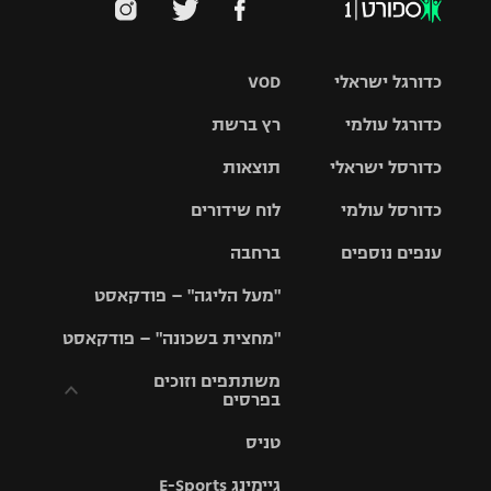
כדורגל ישראלי
VOD
כדורגל עולמי
רץ ברשת
ליגת העל
כדורסל ישראלי
תוצאות
ליגת
ליגה לאומית
האלופות
כדורסל עולמי
לוח שידורים
ליגת ווינר
סל
גביע הטוטו
ענפים נוספים
ברחבה
ליגה
NBA
אירופית
"מעל הליגה" – פודקאסט
ליגה לאומית
ליגיונרים
טניס
יורוליג
ליגה אנגלית
"מחצית בשכונה" – פודקאסט
כדורסל נשים
גביע המדינה
כדוריד
יורוקאפ
ליגה גרמנית
משתתפים וזוכים
בפרסים
מכבי תל
נבחרת
כדורעף
אביב
ישראל
ליגה
טניס
ספרדית
תקנון משתתפים
שחייה
הפועל חולון
מכבי חיפה
וזוכים בפרסים
גיימינג E-Sports