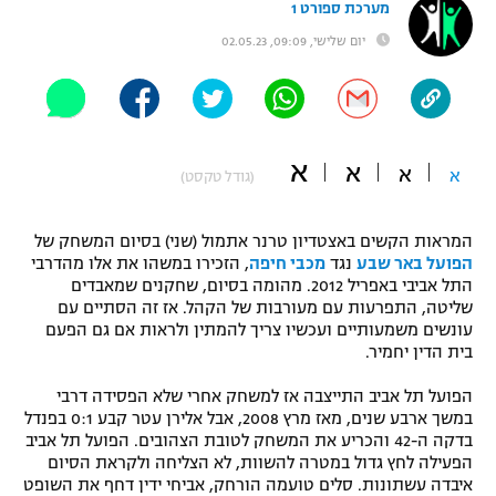
מערכת ספורט 1
"מחצית בשכונה" – פודקאסט
יום שלישי, 09:09, 02.05.23
אופניים
ספורט מוטורי
משתתפים וזוכים בפרסים
כדורמים
א
א
תקנון משתתפים וזוכים בפרסים
א
א
טניס
(גודל טקסט)
פוטבול אמריקאי NFL
תקנון עבור פעילות אלקטרה
המראות הקשים באצטדיון טרנר אתמול (שני) בסיום המשחק של
גיימינג E-Sports
בייסבול MLB
הפועל באר שבע
נגד
מכבי חיפה
, הזכירו במשהו את אלו מהדרבי
תקנון עבור פעילות ספורט 1 – "מרלן"
התל אביבי באפריל 2012. מהומה בסיום, שחקנים שמאבדים
שליטה, התפרעות עם מעורבות של הקהל. אז זה הסתיים עם
ספורט אתגרי ואקסטרים
תנאי שימוש
עונשים משמעותיים ועכשיו צריך להמתין ולראות אם גם הפעם
בית הדין יחמיר.
אומנויות לחימה
הפועל תל אביב התייצבה אז למשחק אחרי שלא הפסידה דרבי
מדיניות פרטיות
גיימינג E-Sports
במשך ארבע שנים, מאז מרץ 2008, אבל אלירן עטר קבע 0:1 בפנדל
בדקה ה-42 והכריע את המשחק לטובת הצהובים. הפועל תל אביב
הפעילה לחץ גדול במטרה להשוות, לא הצליחה ולקראת הסיום
תקנון פעילות ספורט 1
איבדה עשתונות. סלים טועמה הורחק, אביחי ידין דחף את השופט