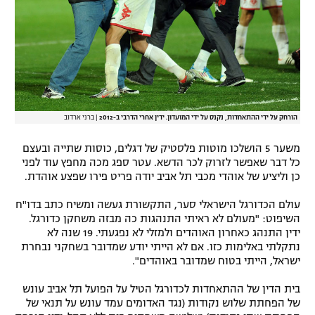
הורחק על ידי ההתאחדות, נקנס על ידי המועדון. ידין אחרי הדרבי ב-2012
|
ברני ארדוב
משער 5 הושלכו מוטות פלסטיק של דגלים, כוסות שתייה ובעצם
כל דבר שאפשר לזרוק לכר הדשא. עטר ספג מכה מחפץ עוד לפני
כן וליציע של אוהדי מכבי תל אביב יודה פריט פירו שפצע אוהדת.
עולם הכדורגל הישראלי סער, התקשורת געשה ומשיח כתב בדו"ח
השיפוט: "מעולם לא ראיתי התנהגות כה מבזה משחקן כדורגל.
ידין התנהג כאחרון האוהדים ולמזלי לא נפגעתי. 19 שנה לא
נתקלתי באלימות כזו. אם לא הייתי יודע שמדובר בשחקני נבחרת
ישראל, הייתי בטוח שמדובר באוהדים".
בית הדין של ההתאחדות לכדורגל הטיל על הפועל תל אביב עונש
של הפחתת שלוש נקודות (נגד האדומים עמד עונש על תנאי של