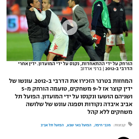
כדורסל נשים
נבחרת ישראל
יורוליג
ליגה ספרדית
טניס
VOD
מכבי תל אביב
מכבי חיפה
יורוקאפ
ליגה איטלקית
כדוריד
הפועל חולון
בית"ר ירושלים
רץ ברשת
ליגה צרפתית
כדורעף
הפועל ירושלים
מכבי תל אביב
ליגה הולנדית
שחייה
תוצאות
הורחק על ידי ההתאחדות, נקנס על ידי המועדון. ידין אחרי
דני אבדיה
הפועל תל אביב
הדרבי ב-2012
|
ברני ארדוב
ליגה טורקית
ג'ודו
המחזות בטרנר הזכירו את הדרבי ב-2012. עונשו של
הפועל חיפה
לוח שידורים
ידין קוצר אז ל-9 משחקים, טועמה הורחק מ-5
ליגה סינית
אגרוף
ושניהם הושעו ונקנסו על ידי המועדון. הפועל תל
הפועל באר שבע
ליגה ברזילאית
אביב איבדה נקודות וספגה עונש של שלושה
ברחבה
ספורט אולימפי
משחקים ללא קהל
מכבי נתניה
ליגות נוספות
UFC
קבוצות:
מכבי חיפה
הפועל באר שבע
הפועל תל אביב
"מעל הליגה" – פודקאסט
בני יהודה
היאבקות WWE