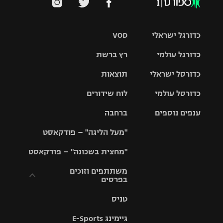
כדורגל ישראלי
VOD
כדורגל עולמי
רץ ברשת
ליגת העל
כדורסל ישראלי
תוצאות
ליגת
ליגה לאומית
האלופות
כדורסל עולמי
לוח שידורים
ליגת ווינר
סל
גביע הטוטו
ענפים נוספים
ברחבה
ליגה
NBA
אירופית
"מעל הליגה" – פודקאסט
ליגה לאומית
ליגיונרים
טניס
יורוליג
ליגה אנגלית
"מחצית בשכונה" – פודקאסט
כדורסל נשים
גביע המדינה
כדוריד
יורוקאפ
ליגה גרמנית
משתתפים וזוכים
בפרסים
מכבי תל
נבחרת
כדורעף
אביב
ישראל
ליגה
טניס
ספרדית
תקנון משתתפים
שחייה
הפועל חולון
מכבי חיפה
וזוכים בפרסים
גיימינג E-Sports