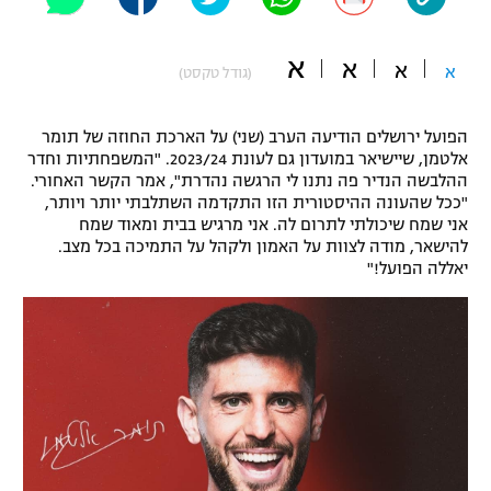
"מחצית בשכונה" – פודקאסט
אופניים
א
א
א
א
(גודל טקסט)
ספורט מוטורי
משתתפים וזוכים בפרסים
הפועל ירושלים הודיעה הערב (שני) על הארכת החוזה של תומר
כדורמים
אלטמן, שיישיאר במועדון גם לעונת 2023/24. "המשפחתיות וחדר
תקנון משתתפים וזוכים בפרסים
טניס
ההלבשה הנדיר פה נתנו לי הרגשה נהדרת", אמר הקשר האחורי.
פוטבול אמריקאי NFL
"ככל שהעונה ההיסטורית הזו התקדמה השתלבתי יותר ויותר,
תקנון עבור פעילות אלקטרה
אני שמח שיכולתי לתרום לה. אני מרגיש בבית ומאוד שמח
להישאר, מודה לצוות על האמון ולקהל על התמיכה בכל מצב.
גיימינג E-Sports
בייסבול MLB
יאללה הפועל!"
תקנון עבור פעילות ספורט 1 – "מרלן"
ספורט אתגרי ואקסטרים
תנאי שימוש
אומנויות לחימה
מדיניות פרטיות
גיימינג E-Sports
תקנון פעילות ספורט 1