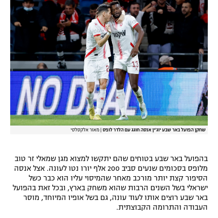
רשיון להקרנה פומבית לבית עסק
הצטרפות לחבילת הערוצים
לוח דרושים – ג'ובנט
תגיות
המגזין
שחקן הפועל באר שבע יוג'ין אנסה חוגג עם הלדר לופס
|
מאור אלקסלסי
בהפועל באר שבע בטוחים שהם יתקשו למצוא מגן שמאלי זר טוב
מלופס בסכומים שנעים סביב 200 אלף יורו נטו לעונה. אצל אנסה
הסיפור קצת יותר מורכב מאחר שהמיסוי עליו הוא כבר כשל
ישראלי בשל השנים הרבות שהוא משחק בארץ, ובכל זאת בהפועל
באר שבע רוצים אותו לעוד עונה, גם בשל אופיו המיוחד, מוסר
העבודה והתרומה הקבוצתית.