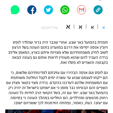
"מחצית בשכונה" – פודקאסט
אופניים
ספורט מוטורי
משתתפים וזוכים בפרסים
א
א
א
א
(גודל טקסט)
כדורמים
תקנון משתתפים וזוכים בפרסים
טניס
תפנית בהפועל באר שבע. אחרי שכבר היה ברור שהלדר לופס
פוטבול אמריקאי NFL
ויוג'ין אנסה יסיימו את דרכם במועדון בתום העונה בשל הרצון
תקנון עבור פעילות אלקטרה
לשוב לחיק משפחותיהם שלא מצויות איתם בארץ, המאמן אליניב
ברדה העביר להם שהוא מעוניין לראות אותם גם בעונה הבאה
גיימינג E-Sports
בייסבול MLB
בקבוצה והשניים לא פסלו זאת.
תקנון עבור פעילות ספורט 1 – "מרלן"
ספורט אתגרי ואקסטרים
גם לופס וגם אנסה הבהירו עם עזיבתם למדינותיהם שלשום, כי
תנאי שימוש
הם ייקחו לעצמם שבוע עד עשרה ימים לקבל החלטה משותפת
עם המשפחות שלהם ויעדכנו בהקדם. ברדה מצוי בקשר מצוין עם
אומנויות לחימה
השניים והם הבטיחו כבר מזמן כי אם ישחקו בישראל זה יהיה רק
מדיניות פרטיות
בהפועל באר שבע. יחד עם זה, בשל הקושי הרב לחיות כל העונה
גיימינג E-Sports
רחוק מהנשים ומהילדים, הם החליטו במהלך העונה כי בסיומה
עם יעזבו. כעת, כאמור, נפתחה הזדמנות לכך ששניהם ישובו.
תקנון פעילות ספורט 1