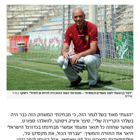
רשיון להקרנה פומבית לבית עסק
הצטרפות לחבילת הערוצים
לוח דרושים – ג'ובנט
תגיות
המגזין
"לפני כן הגעתי לגמר פעמיים והפסדתי – ומבחינתי הגמר ההוא היה להיות או לחדול". ויסוקר
|
ברני
ארדוב
"הגעתי מאוד בשל לגמר הזה, כי מבחינתי המשחק הזה כבר היה
בשלהי הקריירה שלי", סיפר איציק ויסוקר, לוואלה! ספורט.
השוער שחווה כל תואר ומעמד אפשרי מבחינתו בכדורגל הישראלי
תיאר את החוויה והמשיך: "עברתי הכול, את מקסיקו 70',
אולימפיאדות ותארים וכל מה שאפשר, אבל הגעתי לגמר גביע