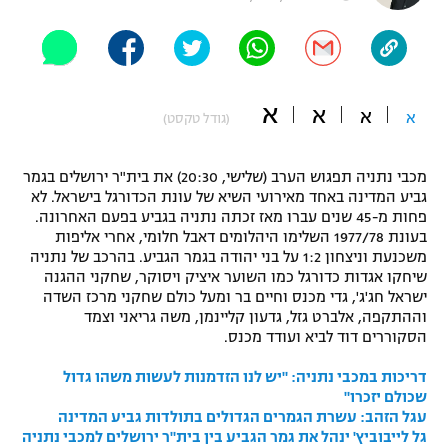
"מחצית בשכונה" – פודקאסט
אופניים
ספורט מוטורי
משתתפים וזוכים בפרסים
א
א
א
א
(גודל טקסט)
כדורמים
תקנון משתתפים וזוכים בפרסים
טניס
מכבי נתניה תפגוש הערב (שלישי, 20:30) את בית"ר ירושלים בגמר
פוטבול אמריקאי NFL
גביע המדינה באחד מאירועי השיא של עונת הכדורגל בישראל. לא
תקנון עבור פעילות אלקטרה
פחות מ-45 שנים עברו מאז זכתה נתניה בגביע בפעם האחרונה.
גיימינג E-Sports
בייסבול MLB
בעונת 1977/78 השלימו היהלומים דאבל חלומי, אחרי אליפות
תקנון עבור פעילות ספורט 1 – "מרלן"
משכנעת וניצחון 1:2 על בני יהודה בגמר הגביע. בהרכב של נתניה
שיחקו אגדות כדורגל כמו השוער איציק ויסוקר, שחקני ההגנה
ספורט אתגרי ואקסטרים
תנאי שימוש
ישראל חג'ג', גדי מכנס וחיים בר ומעל כולם שחקני מרכז השדה
וההתקפה, אלברט גזל, גדעון קליינמן, משה גריאני וצמד
אומנויות לחימה
הסקוררים דוד לביא ועודד מכנס.
מדיניות פרטיות
גיימינג E-Sports
דריכות במכבי נתניה: "יש לנו הזדמנות לעשות משהו גדול
שכולם יזכרו"
עגל הזהב: עשרת הגמרים הגדולים בתולדות גביע המדינה
תקנון פעילות ספורט 1
גל לייבוביץ' ינהל את גמר הגביע בין בית"ר ירושלים למכבי נתניה