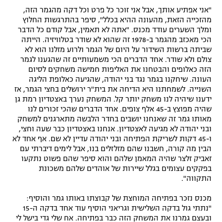
"אני אפתיע אותך, אבל אני זוכר כל פרט וכל דקה מהגמר הזה,
מהזכייה הזאת, מהעונה ההיא בכלל", סיפר בהתרגשות החלוץ
ומלך השערים עודד מכנס. "אתה לא תאמין, אבל קודם כל הדבר
הכי מאכזב מהגמר ב-1978 זה שהוא לא שודר בטלוויזיה. הייתה
שביתה ברשות השידור על היום של הגמר ולרוע מזלנו הוא לא
צולם ולא שודר. אחד הדברים הכי משמעותיים זה שהגענו לגמר
הזה כאלופים והבטחנו את האליפות חמישה משחקים לסיום
העונה. שיחקנו בגמר נגד בני יהודה, שהגיעה כאלופת הליגה
השנייה. לשמחתנו היא הדיחה את בית"ר ירושלים בחצי הגמר, אז
ידענו שיהיה לנו משחק יותר קל. המשחק נערך באצטדיון רמת גן
שהיה מפוצץ ב-45 אלף צופים. אחד הדברים שהכי זכורים לנו
מאותו גמר זה שאנחנו יושבים בחדר הלבשה מתארגנים למשחק
ובני יהודה לא מגיעה לאצטדיון. אנחנו באצטדיון כבר שעה וחצי,
ו-45 דקות לשריקת הפתיחה ובני יהודה עדיין לא שם. אף אחד לא
הבין מה קורה, חשבנו שהם מזלזלים בנו, אבל לימים דיברתי עם
זאביק זלצר שהיה המאמן שלהם והוא סיפר שהם פשוט נתקעו
בפקקים עצומים בגלל שיירות של אוהדים שלהם משכונת
התקווה".
מכנס נזכר בפתיחה המוחצת של קבוצתו באותו גמר והוסיף:
"נתתי גול בדקה השלישית וגריאני הוסיף עוד אחד בדקה ה-15
ובעצם גמרנו את המשחק הזה כבר בפתיחה. אח שלי גדי בישל לי