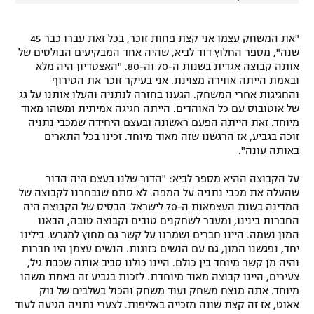
"את המשחק עצמו אני קצת פחות זוכר, בכל זאת עברו כבר 45
שנה", מספר החלוץ דוד לביא, שהיה אחד המבקיעים הבולטים של
אותה קבוצה אגדית בשנות ה-70 וה-80. "האצטדיון היה מלא
ובאמת הייתה אווירה מצוינת. אני בעיקר זוכר את הטירוף
והחגיגות אחרי המשחק. הגענו בחזרה לנתניה והעלו אותנו על גג
של אוטובוס עם כל האוהדים. הייתה חגיגה אמיתית ומשהו מאוד
מיוחד. זאת הייתה הפעם ראשונה ובעצם היחידה שמכבי נתניה
זוכה בגביע, אז הרגשנו שזה מאוד מיוחד. זכינו בכל התארים
באותה עונה".
על הקבוצה ההיא מספר לביא: "הדור שלנו בעצם היה הדור
שהעלה את מכבי נתניה על המפה. לא סתם שנבחרנו לקבוצה של
המדינה בשנת העצמאות ה-70 לישראל. הבסיס של הקבוצה היה
החברות בינינו, ומעבר לשחקנים טובים וקבוצה טובה, הבאנו
המון נשמה. היינו חברים ושמרנו על קשר גם מחוץ למגרש. בילינו
יחד, נפגשנו המון, גם עם הנשים כזוגות. הנשים עצמן היו חברות
והיה מן קשר מיוחד בין כולם. היינו כולנו סביב אותה שכבת גיל,
צעירים, היינו קבוצה מאוד מיוחדת. לזכות בגביע זה באמת משהו
מיוחד. אתה מנצח משחק ועוד משחק והכול בשלבים של נוק
אאוט, אז זה קצת שונה מזכייה באליפות. לצערי נתניה הגיעה לעוד