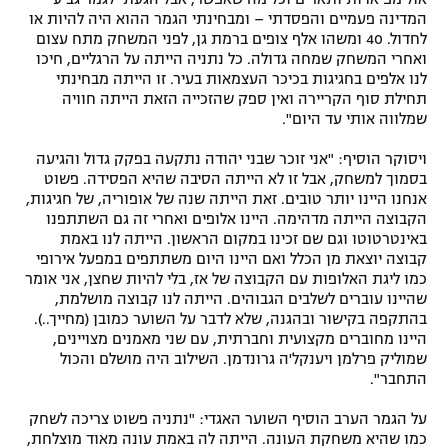
המדינה פעמיים והפסדתי – ומבחינתי הגמר ההוא היה להיות או
לחדול. 40 ומשהו אלף צופים ברמת גן, לפני המשחק מתח עצום
ואחרי המשחק שמחה גדולה. כל נתניה הייתה על הרגליים, חיכו
לנו אלפים בחגיגות בכיכר העצמאות בעיר. זו הייתה מבחינתי
תחילת סוף הקריירה ואין ספק שהזכייה הזאת הייתה חוויה
שמלווה אותי עד היום".
ויסוקר הוסיף: "אני זוכר שבני יהודה נתקעה בפקק גדול והגיעה
בסמוך למשחק, אבל זו לא הייתה הסיבה שהיא הפסידה. פשוט
אנחנו היינו יותר טובים. זאת הייתה שנה של אופוריה, של חגיגות,
הקבוצה הייתה מדהימה. היינו אלופים ואחרי זה גם השתתפנו
באינטרטוטו וגם שם זכינו במקום הראשון. הייתה לנו באמת
קבוצה יוצאת מן הכלל ואם היינו היום משתתפים במפעל אירופי
כמו ליגת האלופות עם הקבוצה של אז, בלי להיות שחצן, אני אומר
שהיינו עוברים לשלבים הגבוהים. הייתה לנו קבוצה מושלמת,
בהתקפה בקישור ובהגנה, שלא לדבר על השוער כמובן (מחייך..).
היינו מחוברים מקצועית וחברתית, עם שני מאמנים מצויינים,
שמוליק פרלמן ויענקל'ה גרונדמן. השילוב היה מושלם והכול
התחבר".
על הגמר הערב הוסיף השוער האגדי: "נתניה פשוט צריכה לשחק
כמו שהיא משחקת העונה. הייתה לה באמת עונה מאוד מוצלחת,