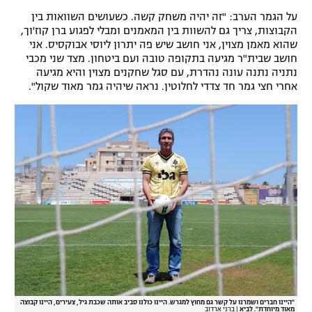
על הגמר הערב: "זה יהיה משחק קשה. כשעושים השוואות בין
הקבוצות, צריך גם להשוות בין המאמנים ומבלי לפגוע ברן קוז'וך,
שהוא מאמן מצוין, אני חושב שיש פה יתרון ליוסי אבוקסיס. אני
חושב שבית"ר מגיעה בתקופה טובה ועם ביטחון. מצד שני מכבי
נתניה נתנה עונה נהדרת, עם סגל שחקנים מצוין והיא מגיעה
אחרי חצי גמר חד צדדי לחלוטין. נראה שיהיה גמר מאוד שקול".
"היינו חברים ושמרנו על קשר גם מחוץ למגרש. היינו כולנו סביב אותה שכבת גיל, צעירים, היינו קבוצה
מאוד מיוחדת". לביא
|
ברני ארדוב