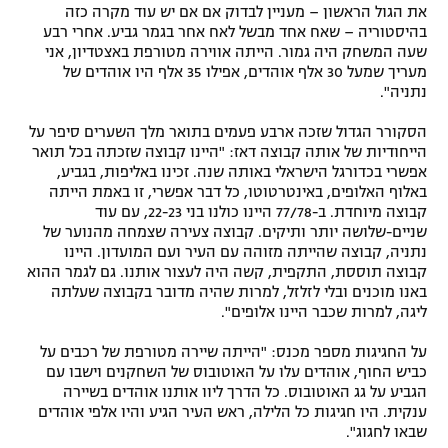
את הגול הראשון – מעניין לבדוק אם אם יש עוד מקרה כזה
בהיסטוריה – שאח אחד מבשל לאח אחר בגמר גביע. אחרי רבע
שעה המשחק היה גמור. הייתה אווירה מטורפת באצטדיון, אני
מעריך שמעל 30 אלף אוהדים, אפילו 35 אלף היו אוהדים של
נתניה".
הסקורר הגדול שזכה ארבע פעמים בתואר מלך השערים סיפר על
הייחודיות של אותה קבוצה דאז: "היינו קבוצה שזכתה בכל תואר
אפשרי בכדורגל הישראלי באותה שנה. זכינו באליפות, בגביע,
באלוף האלופים, באינטרטוטו, כל דבר אפשרי, זו באמת הייתה
קבוצה מיוחדת. ב-77/78 היינו כולנו בני 22-23, עם עוד
שניים-שלושה יותר ותיקים. קבוצה צעירה שצמחה מהנוער של
נתניה, קבוצה שהייתה מזוהה עם העיר ועם המועדון. היינו
קבוצה תוססת, התקפית, קשה היה לעצור אותנו. גם לגמר ההוא
באנו מוכנים ובלי לזלזל, למרות שהיה מדובר בקבוצה שעלתה
ליגה, למרות שכבר היינו אלופים".
על החגיגות מספר מכנס: "הייתה שיירה מטורפת של רכבים על
כביש החוף, אוהדים עלו על האוטובוס של השחקנים וישבו עם
הגביע על גג האוטובוס. כל הדרך ליוו אותנו אוהדים בשיירה
ענקית. היו חגיגות כל הלילה, ראש העיר הגיע והיו אלפי אוהדים
שבאו לחגוג".