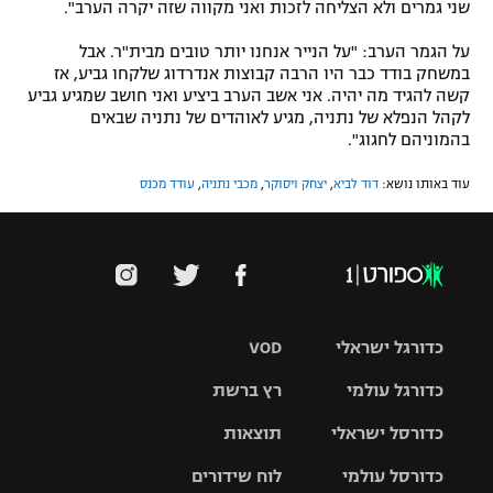
שני גמרים ולא הצליחה לזכות ואני מקווה שזה יקרה הערב".
על הגמר הערב: "על הנייר אנחנו יותר טובים מבית"ר. אבל
במשחק בודד כבר היו הרבה קבוצות אנדרדוג שלקחו גביע, אז
קשה להגיד מה יהיה. אני אשב הערב ביציע ואני חושב שמגיע גביע
לקהל הנפלא של נתניה, מגיע לאוהדים של נתניה שבאים
בהמוניהם לחגוג".
עוד באותו נושא:
דוד לביא
,
יצחק ויסוקר
,
מכבי נתניה
,
עודד מכנס
כדורגל ישראלי
VOD
כדורגל עולמי
רץ ברשת
ליגת העל
כדורסל ישראלי
תוצאות
ליגת
ליגה לאומית
האלופות
כדורסל עולמי
לוח שידורים
ליגת ווינר