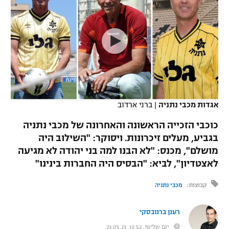
כדורסל נשים
נבחרת ישראל
יורוליג
ליגה ספרדית
טניס
VOD
מכבי תל אביב
מכבי חיפה
יורוקאפ
ליגה איטלקית
כדוריד
הפועל חולון
בית"ר ירושלים
רץ ברשת
ליגה צרפתית
כדורעף
הפועל ירושלים
מכבי תל אביב
ליגה הולנדית
שחייה
תוצאות
אגדות מכבי נתניה
|
ברני ארדוב
דני אבדיה
הפועל תל אביב
ליגה טורקית
כוכבי הזכייה הראשונה והאחרונה של מכבי נתניה
ג'ודו
הפועל חיפה
בגביע, מעלים זיכרונות. ויסוקר: "השילוב היה
לוח שידורים
ליגה סינית
מושלם", מכנס: "לא הבנו למה בני יהודה לא מגיעה
אגרוף
הפועל באר שבע
לאצטדיון", לביא: "הבסיס היה החברות בינינו"
ליגה ברזילאית
ברחבה
ספורט אולימפי
מכבי נתניה
קבוצות:
מכבי נתניה
ליגות נוספות
UFC
"מעל הליגה" – פודקאסט
בני יהודה
רענן ברנובסקי
היאבקות WWE
יום שלישי, 13:52, 23.05.23