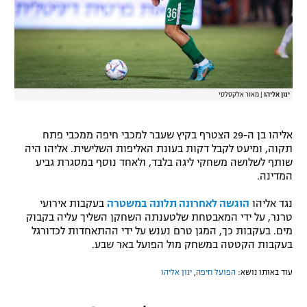
רשיון להקרנה פומבית לבית עסק
הצטרפות לחבילת הערוצים
לוח דרושים – ג'ובנט
ינון אליהו
|
מאור אלקסלסי
תגיות
אליהו בן ה-29 הצטרף בקיץ שעבר למכבי חיפה ממכבי פתח
המגזין
תקוה, ומיעט לקבל דקות בעונת האליפות השלישית. אליהו היה
שותף לשלושה משחקי ליגה בלבד, ולאחד נוסף במסגרת גביע
המדינה.
נגד אליהו
הוגשה לאחרונה תלונה במשטרה
בעקבות אירועי
טרנר, על ידי המאבטחת שלטענתה השחקן השליך עליה בקבוק
מים. בעקבות כך, המגן טרם נענש על ידי ההתאחדות לכדורגל
בעקבות הקטטה במשחק מול הפועל באר שבע.
עוד באותו נושא:
הפועל חיפה
,
ינון אליהו