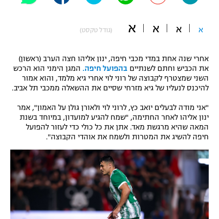
"מחצית בשכונה" – פודקאסט
אופניים
א
א
א
א
(גודל טקסט)
ספורט מוטורי
משתתפים וזוכים בפרסים
אחרי שנה אחת במדי מכבי חיפה, ינון אליהו חצה הערב (ראשון)
כדורמים
את הכביש וחתם לשנתיים
בהפועל חיפה.
המגן הימני הוא הרכש
תקנון משתתפים וזוכים בפרסים
השני שמצטרף לקבוצה של רוני לוי אחרי גיא מלמד, והוא אמור
טניס
להיכנס לנעליו של גיא מזרחי שסיים את ההשאלה ממכבי תל אביב.
פוטבול אמריקאי NFL
תקנון עבור פעילות אלקטרה
"אני מודה לבעלים יואב כץ, לרוני לוי ולאורן גולן על האמון", אמר
גיימינג E-Sports
בייסבול MLB
ינון אליהו לאחר החתימה, "שמח להגיע למועדון, במיוחד בשנת
תקנון עבור פעילות ספורט 1 – "מרלן"
המאה שהיא מרגשת מאד. אתן את כל כולי כדי לעזור להפועל
חיפה להשיג את המטרות ולשמח את אוהדי הקבוצה".
ספורט אתגרי ואקסטרים
תנאי שימוש
אומנויות לחימה
מדיניות פרטיות
גיימינג E-Sports
תקנון פעילות ספורט 1