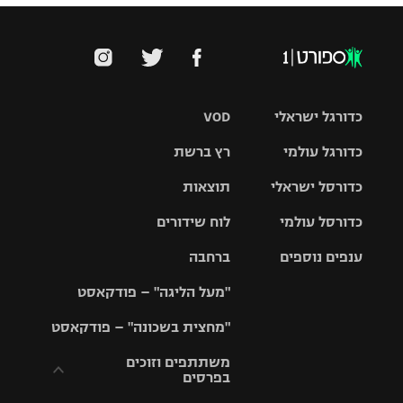
כדורגל ישראלי
VOD
כדורגל עולמי
רץ ברשת
ליגת העל
כדורסל ישראלי
תוצאות
ליגת
ליגה לאומית
האלופות
כדורסל עולמי
לוח שידורים
ליגת ווינר
סל
גביע הטוטו
ענפים נוספים
ברחבה
ליגה
NBA
אירופית
"מעל הליגה" – פודקאסט
ליגה לאומית
ליגיונרים
טניס
יורוליג
ליגה אנגלית
"מחצית בשכונה" – פודקאסט
כדורסל נשים
גביע המדינה
כדוריד
יורוקאפ
ליגה גרמנית
משתתפים וזוכים
בפרסים
מכבי תל
נבחרת
כדורעף
אביב
ישראל