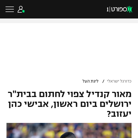
כדורגל ישראלי
ליגת העל
כדורגל עולמי
/
כדורגל ישראלי
ליגת העל
ליגה לאומית
מאור קנדיל צפוי לחתום בבית"ר
ליגת האלופות
כדורסל ישראלי
גביע הטוטו
ירושלים ביום ראשון, אבישי כהן
ליגה אירופית
יעזוב?
ליגת ווינר סל
ליגיונרים
כדורסל עולמי
ליגה אנגלית
ליגה לאומית
גביע המדינה
NBA
ליגה גרמנית
ענפים נוספים