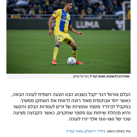
רשיון להקרנה פומבית לבית עסק
הצטרפות לחבילת הערוצים
לוח דרושים – ג'ובנט
תגיות
המגזין
ממתינים לתשובתו. מצאור קנדיל
|
אריאל שלום
הבלם אוראל דגני יקבל בשבוע הבא הצעה רשמית לעונה הבאה,
כאשר יוסי אבוקסיס מאוד רוצה לראות את השחקן ממשיך.
במקביל לבית"ר מספר אופציות של זרים לעמדות הבלם והקשר
והיא מנהלת שיחות עם מספר שחקנים, כאשר הקבוצה מציעה
שכר של 150-180 אלף יורו לעונה.
עוד באותו נושא:
בית"ר ירושלים
,
מאור קנדיל