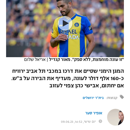
כדורסל נשים
נבחרת ישראל
יורוליג
ליגה ספרדית
טניס
VOD
מכבי תל אביב
מכבי חיפה
יורוקאפ
ליגה איטלקית
כדוריד
הפועל חולון
בית"ר ירושלים
רץ ברשת
ליגה צרפתית
כדורעף
הפועל ירושלים
מכבי תל אביב
ליגה הולנדית
שחייה
תוצאות
"זו עונה מוחמצת, ללא ספק". מאור קנדיל
|
אריאל שלום
דני אבדיה
הפועל תל אביב
ליגה טורקית
המגן הימני שסיים את דרכו במכבי תל אביב ירוויח
ג'ודו
הפועל חיפה
כ-160 אלף דולר לעונה, מעדיף את הבירה על ב"ש.
לוח שידורים
ליגה סינית
אם יחתום, אבישי כהן צפוי לעזוב
אגרוף
הפועל באר שבע
ליגה ברזילאית
ברחבה
קבוצות:
בית"ר ירושלים
ספורט אולימפי
מכבי נתניה
ליגות נוספות
אופיר סער
UFC
"מעל הליגה" – פודקאסט
בני יהודה
יום שישי, 14:52, 09.06.23
היאבקות WWE