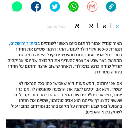
"מחצית בשכונה" – פודקאסט
אופניים
א
א
ספורט מוטורי
א
א
משתתפים וזוכים בפרסים
(גודל טקסט)
כדורמים
מאור קנדיל אמור לחתום ביום ראשון לשנתיים ב
בית"ר ירושלים
,
תקנון משתתפים וזוכים בפרסים
טניס
תמורת כ-160 אלף דולר לעונה. המגן הימני שסיים את חוזהו
פוטבול אמריקאי NFL
במכבי תל אביב ועזב בתום חמש שנים קיבל הצעה דומה גם
תקנון עבור פעילות אלקטרה
מהפועל באר שבע אך צפוי להעדיף את הקבוצה של יוסי אבוקסיס.
גיימינג E-Sports
קנדיל שוהה כרגע בתאילנד, ולאחר שישוב ארצה יחתום על חוזהו
בייסבול MLB
תקנון עבור פעילות ספורט 1 – "מרלן"
בצורה מסודרת.
ספורט אתגרי ואקסטרים
אם אכן יחתום, המשמעות היא שאבישי כהן ככל הנראה לא
תנאי שימוש
ימשיך, אלא אם יסכים לקבל את ההצעה שהוגשה לו. אם כהן
אומנויות לחימה
יעזוב, תישאר בית"ר עם שני מגנים – גרגורי מורוזוב וקנדיל. מי
שעשוי להצטרף אליהם הוא אביב סולומון, שסיים את חוזהו
מדיניות פרטיות
בהפועל באר שבע ויתחרה על מקום בהרכב (מורוזוב כמובן יכול
גיימינג E-Sports
לשחק בשני האגפים).
תקנון פעילות ספורט 1