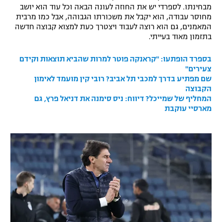
מבחינתו. לספרדי יש את החוזה לעונה הבאה וכל עוד הוא יושב
רשיון להקרנה פומבית לבית עסק
מחוסר עבודה, הוא יקבל את משכורתו הגבוהה, אבל כמו מרבית
המאמנים, גם הוא רוצה לעבוד ויצטרך כעת למצוא קבוצה חדשה
הצטרפות לחבילת הערוצים
בתזמון מאוד בעייתי.
בספרד הופתעו: "קראנקה פוטר למרות שהביא תוצאות וקידם
לוח דרושים – ג'ובנט
צעירים"
שם מפתיע בדרך למכבי תל אביב? רובי קין מועמד לאימון
תגיות
הקבוצה
המחליף של שמייכל? דיווח: ניס סימנה את דניאל פרץ, גם
המגזין
מארסיי עוקבת