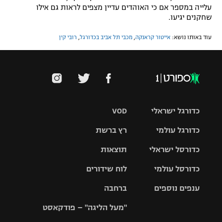
עלייה במספר אם כי האוהדים עדיין מצפים לראות גם אילו
שחקנים יגיעו.
עוד באותו נושא:
אייטור קראנקה
,
מכבי תל אביב בכדורגל
,
רובי קין
כדורגל ישראלי
VOD
כדורגל עולמי
רץ ברשת
ליגת העל
כדורסל ישראלי
תוצאות
ליגת
ליגה לאומית
האלופות
כדורסל עולמי
לוח שידורים
ליגת ווינר
סל
גביע הטוטו
ענפים נוספים
ברחבה
ליגה
NBA
אירופית
"מעל הליגה" – פודקאסט
ליגה לאומית
ליגיונרים
טניס
יורוליג
ליגה אנגלית