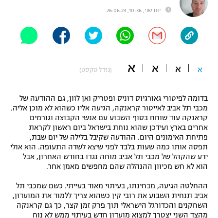
יום שני, 10:36, 26.06.23
"מחצית בשכונה" – פודקאסט
אופניים
ספורט מוטורי
משתתפים וזוכים בפרסים
א
א
כדורמים
א
א
(גודל טקסט)
תקנון משתתפים וזוכים בפרסים
טניס
פוטבול אמריקאי NFL
תקנון עבור פעילות אלקטרה
בדומה לפיטורי גאורגיוס דוניס ופטריק ואן לוון, גם ההודעה של
מכבי תל אביב לאייטור קראנקה, הגיעה אליו כשהוא לא מוכן אליה.
גיימינג E-Sports
בייסבול MLB
קראנקה עוד שוחח בסוף השבוע עם אנשי הקבוצה וגורמים
תקנון עבור פעילות ספורט 1 – "מרלן"
אחרים בארץ ועידכן שהוא נוחת בישראל ביום ראשון לקראת
ספורט אתגרי ואקסטרים
פתיחת האימונים היום. ההודעה שקיבל בלילה של יום שבת,
תנאי שימוש
תפסה אותו כמה שעות בלבד לפני שיצא לשדה התעופה. הוא אולי
ידע שהקהל של מכבי תל אביב מוחה נגדו בחודש האחרון, אבל
אומנויות לחימה
הוא לא חש מכיוון ההנהלה שהם מחפשים מאמן אחר.
מדיניות פרטיות
גיימינג E-Sports
ההחלטה הגיעה, מבחינתו, בעיתוי מאוד בעייתי. כשם שמכבי תל
אביב תנחית השבוע את רובי קין כשהוא צריך ללמוד את המועדון,
השחקנים והכדורגל הישראלי תוך פרק זמן קצר, כך גם קראנקה
תקנון פעילות ספורט 1
מהצד השני יצטרך למצוא מועדון חדש בעיתוי ממש לא נוח