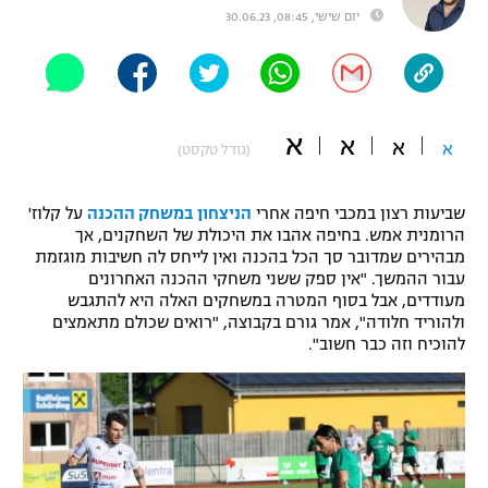
יום שישי, 08:45, 30.06.23
"מחצית בשכונה" – פודקאסט
אופניים
ספורט מוטורי
משתתפים וזוכים בפרסים
א
א
א
א
כדורמים
(גודל טקסט)
תקנון משתתפים וזוכים בפרסים
טניס
פוטבול אמריקאי NFL
שביעות רצון במכבי חיפה אחרי
הניצחון במשחק ההכנה
על קלוז'
תקנון עבור פעילות אלקטרה
הרומנית אמש. בחיפה אהבו את היכולת של השחקנים, אך
גיימינג E-Sports
בייסבול MLB
מבהירים שמדובר סך הכל בהכנה ואין לייחס לה חשיבות מוגזמת
תקנון עבור פעילות ספורט 1 – "מרלן"
עבור ההמשך. "אין ספק ששני משחקי ההכנה האחרונים
מעודדים, אבל בסוף המטרה במשחקים האלה היא להתגבש
ספורט אתגרי ואקסטרים
ולהוריד חלודה", אמר גורם בקבוצה, "רואים שכולם מתאמצים
תנאי שימוש
להוכיח וזה כבר חשוב".
אומנויות לחימה
מדיניות פרטיות
גיימינג E-Sports
תקנון פעילות ספורט 1