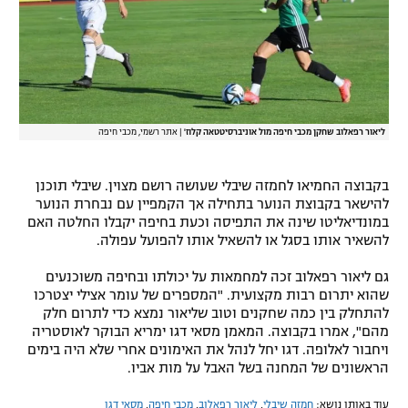
רשיון להקרנה פומבית לבית עסק
הצטרפות לחבילת הערוצים
לוח דרושים – ג'ובנט
ליאור רפאלוב שחקן מכבי חיפה מול אוניברסיטטאה קלוז'
|
אתר רשמי, מכבי חיפה
תגיות
בקבוצה החמיאו לחמזה שיבלי שעושה רושם מצוין. שיבלי תוכנן
המגזין
להישאר בקבוצת הנוער בתחילה אך הקמפיין עם נבחרת הנוער
במונדיאליטו שינה את התפיסה וכעת בחיפה יקבלו החלטה האם
להשאיר אותו בסגל או להשאיל אותו להפועל עפולה.
גם ליאור רפאלוב זכה למחמאות על יכולתו ובחיפה משוכנעים
שהוא יתרום רבות מקצועית. "המספרים של עומר אצילי יצטרכו
להתחלק בין כמה שחקנים וטוב שליאור נמצא כדי לתרום חלק
מהם", אמרו בקבוצה. המאמן מסאי דגו ימריא הבוקר לאוסטריה
ויחבור לאלופה. דגו יחל לנהל את האימונים אחרי שלא היה בימים
הראשונים של המחנה בשל האבל על מות אביו.
עוד באותו נושא:
חמזה שיבלי
,
ליאור רפאלוב
,
מכבי חיפה
,
מסאי דגו