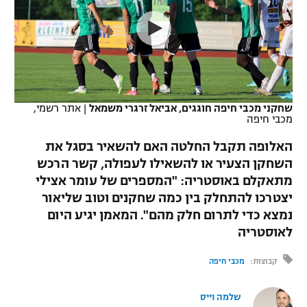
כדורסל נשים
נבחרת ישראל
יורוליג
ליגה ספרדית
טניס
VOD
מכבי תל אביב
מכבי חיפה
יורוקאפ
ליגה איטלקית
כדוריד
הפועל חולון
בית"ר ירושלים
רץ ברשת
ליגה צרפתית
כדורעף
שחקני מכבי חיפה חוגגים, אביאל זרגרי משמאל
|
אתר רשמי,
הפועל ירושלים
מכבי תל אביב
מכבי חיפה
ליגה הולנדית
שחייה
תוצאות
דני אבדיה
האלופה תקבל החלטה האם להשאיר בסגל את
הפועל תל אביב
השחקן הצעיר או להשאילו לעפולה, קשר הרכש
ליגה טורקית
ג'ודו
מתאקלם באוסטריה: "המספרים של עומר אצילי
הפועל חיפה
לוח שידורים
ליגה סינית
יצטרכו להתחלק בין כמה שחקנים וטוב שליאור
אגרוף
נמצא כדי לתרום חלק מהם". המאמן יגיע היום
הפועל באר שבע
ליגה ברזילאית
לאוסטריה
ברחבה
ספורט אולימפי
מכבי נתניה
ליגות נוספות
קבוצות:
מכבי חיפה
UFC
"מעל הליגה" – פודקאסט
בני יהודה
שלמה וייס
היאבקות WWE