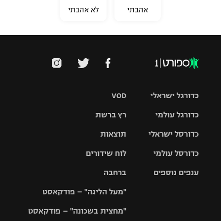
אהבתי
לא אהבתי
כדורגל ישראלי
VOD
כדורגל עולמי
רץ ברשת
ליגת העל
כדורסל ישראלי
תוצאות
ליגת
ליגה לאומית
האלופות
כדורסל עולמי
לוח שידורים
ליגת ווינר
סל
גביע הטוטו
ענפים נוספים
ברחבה
ליגה
NBA
אירופית
"מעל הליגה" – פודקאסט
ליגה לאומית
ליגיונרים
טניס
יורוליג
ליגה אנגלית
"מחצית בשכונה" – פודקאסט
כדורסל נשים
גביע המדינה