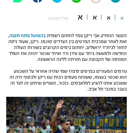
"מחצית בשכונה" – פודקאסט
אופניים
א
א
א
א
(גודל טקסט)
ספורט מוטורי
משתתפים וזוכים בפרסים
הקשר הוותיק אבי ריקן צפוי לחתום רשמית
בהפועל פתח תקוה
,
כדורמים
זאת לאחר שמרבית הפרטים בין הצדדים סוכמו. ריקן, שעוד ניסה
תקנון משתתפים וזוכים בפרסים
לחזור לבית"ר ירושלים, יחתום בימים הקרובים בשורות העולה
טניס
החדשה ולמעשה ביחד עם עידן ורד ואיתי שכטר יהווה את השלד
פוטבול אמריקאי NFL
המנוסה של הקבוצה עם חזרתה לליגה הראשונה.
תקנון עבור פעילות אלקטרה
גיימינג E-Sports
בייסבול MLB
גורמים המעורים בפרטים סיפרו שמי שהיה אחראי על השכנוע
תקנון עבור פעילות ספורט 1 – "מרלן"
הוא שכטר בעצמו, ששוחח פעמים רבות עם ריקן ולבסוף היה זה
ששכנע אותו להגיע למלאבסים. כזכור, השניים שיחקו זה לצד זה
ספורט אתגרי ואקסטרים
תנאי שימוש
בעבר במכבי תל אביב.
אומנויות לחימה
מדיניות פרטיות
גיימינג E-Sports
תקנון פעילות ספורט 1