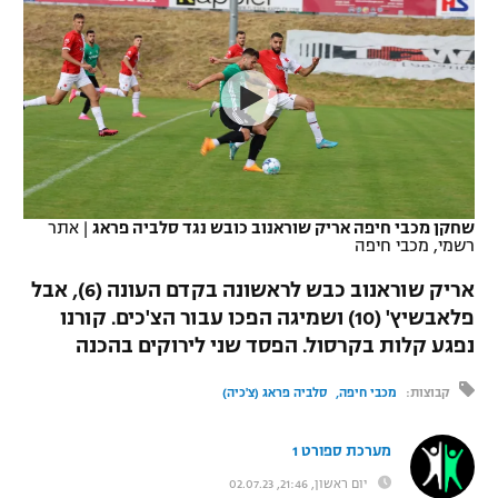
כדורסל נשים
נבחרת ישראל
יורוליג
ליגה ספרדית
טניס
VOD
מכבי תל אביב
מכבי חיפה
יורוקאפ
ליגה איטלקית
כדוריד
הפועל חולון
בית"ר ירושלים
רץ ברשת
ליגה צרפתית
כדורעף
הפועל ירושלים
מכבי תל אביב
ליגה הולנדית
שחייה
תוצאות
שחקן מכבי חיפה אריק שוראנוב כובש נגד סלביה פראג
|
אתר
דני אבדיה
הפועל תל אביב
רשמי, מכבי חיפה
ליגה טורקית
ג'ודו
אריק שוראנוב כבש לראשונה בקדם העונה (6), אבל
הפועל חיפה
לוח שידורים
פלאבשיץ' (10) ושמיגה הפכו עבור הצ'כים. קורנו
ליגה סינית
אגרוף
נפגע קלות בקרסול. הפסד שני לירוקים בהכנה
הפועל באר שבע
ליגה ברזילאית
ברחבה
ספורט אולימפי
קבוצות:
מכבי חיפה
סלביה פראג (צ'כיה)
מכבי נתניה
ליגות נוספות
UFC
"מעל הליגה" – פודקאסט
מערכת ספורט 1
בני יהודה
יום ראשון, 21:46, 02.07.23
היאבקות WWE