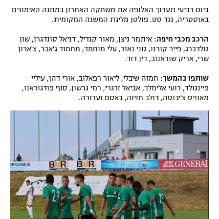
ביום רביעי תערוך האלופה את משחקה האחרון במחנה האימונים
רשיון להקרנה פומבית לבית עסק
באוסטריה, נגד סט. פולטן מליגת המשנה המקומית.
הצטרפות לחבילת הערוצים
הרכב מכבי חיפה:
איתמר ניצן, מאור קנדיל, דניאל סונדגרן, שון
גולדברג, פייר קורנו, גוני נאור, עלי מוחמד, מחמוד ג'אבר, צ'ארון
שרי, אריק שוראנוב, דין דוד.
לוח דרושים – ג'ובנט
שותפו בהמשך:
חמזה שיבלי, ליאור רפאלוב, אורי דהן, עיליי
תגיות
פיינגולד, רועי אלימלך, אביאל זרגרי, רמי גרשון, סוף פודגוראנו,
מאוויס צ'יבוטה, דולב חזיזה, באסם זערורה.
המגזין