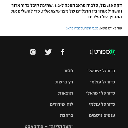
דקה 89: גול, סלביה פראג הפכה ל-1:2. שמיגה קיבל כדור ארוך
והשחיל אותו בין הרגליים של ניצן שיצא אליו, כדי להשלים את
המהפך של הצ'כים.
עוד באותו נושא:
מכבי חיפה
,
סלביה פראג
כדורגל ישראלי
VOD
כדורגל עולמי
רץ ברשת
ליגת העל
כדורסל ישראלי
תוצאות
ליגת
ליגה לאומית
האלופות
כדורסל עולמי
לוח שידורים
ליגת ווינר
סל
גביע הטוטו
ענפים נוספים
ברחבה
ליגה
NBA
אירופית
"מעל הליגה" – פודקאסט
ליגה לאומית
ליגיונרים