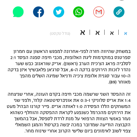
"מחצית בשכונה" – פודקאסט
אופניים
ספורט מוטורי
משתתפים וזוכים בפרסים
א
א
א
א
(גודל טקסט)
כדורמים
תקנון משתתפים וזוכים בפרסים
טניס
במשחק שהיווה חזרה לפני-אחרונה למפגש הראשון עם חמרון
פוטבול אמריקאי NFL
ספרטנס במוקדמות ליגת האלופות, מכבי חיפה ספגה הפסד 2:1
תקנון עבור פעילות אלקטרה
לסלביה פראג הצ'כית הערב (ראשון). אריק שוראנוב כבש שער
נהדר לזכות הירוקים בדקה ה-6, אבל סרג'אן פלאבשיץ' איזן בדקה
גיימינג E-Sports
בייסבול MLB
ה-10 עבור סגנית אלופת צ'כיה ודניאל שמיגה השלים מהפך
תקנון עבור פעילות ספורט 1 – "מרלן"
מאוחר (89).
ספורט אתגרי ואקסטרים
תנאי שימוש
זה ההפסד השני שרשמה מכבי חיפה בקדם העונה, אחרי שניצחה
1:4 את אריס סלוניקי ו-0:3 את אוניברסיטטאה קלוז', ולפני שני
אומנויות לחימה
המשחקים הללו הפסידה 1:0 לאותה אריס. פייר קורנו הבהיל מעט
מדיניות פרטיות
את הירוקים מהכרמל כשנפגע לקראת ההפסקה והוחלף כשהוא
גיימינג E-Sports
נעזר באנשי הצוות הרפואי על מנת לרדת לספסל, אבל בהמשך
הקבוצה הודיעה שמדובר במכה יבשה בקרסול והמגן השמאלי
תקנון פעילות ספורט 1
צפוי לשוב לאימונים ביום שלישי הקרוב אחרי שינוח מחר.