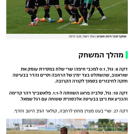
שחקני מכבי חיפה חוגגים
|
אתר רשמי, מכבי חיפה
מהלך המשחק
דקה 6: גול, 0:1 למכבי חיפה! שרי שלח במסירת עומק את
שוראנוב, שהשתלט בצד ימין של הרחבה וסיים נהדר בבעיטה
חזקה לחיבורים בסמוך לקורה הקרובה.
דקה 10: גול, סלביה פראג השוותה ל-1:1. פלאשביץ' דהר קדימה
והכניע את ניצן בבעיטה אלכסונית שטוחה עם רגל שמאל.
דקה 27: שרי בעט מצוין מחוץ לרחבה, קולאר הגיב היטב והדף.