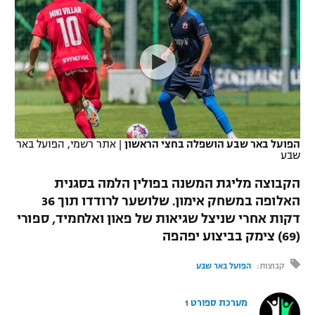
כדורסל נשים
נבחרת ישראל
יורוליג
ליגה ספרדית
טניס
VOD
מכבי תל אביב
מכבי חיפה
יורוקאפ
ליגה איטלקית
כדוריד
הפועל חולון
בית"ר ירושלים
רץ ברשת
ליגה צרפתית
כדורעף
הפועל ירושלים
מכבי תל אביב
ליגה הולנדית
שחייה
תוצאות
הפועל באר שבע הושפלה בחצי הראשון
|
אתר רשמי, הפועל באר
דני אבדיה
הפועל תל אביב
שבע
ליגה טורקית
ג'ודו
הקבוצה מליגת המשנה בפולין הלמה בסגנית
הפועל חיפה
לוח שידורים
האלופה במשחק אימון. שלושער לרודדו תוך 36
ליגה סינית
אגרוף
דקות אחרי שניצל שגיאות של פאון ואלחמיד, ספורי
הפועל באר שבע
ליגה ברזילאית
(69) צימק בביצוע יפהפה
ברחבה
ספורט אולימפי
מכבי נתניה
קבוצות:
הפועל באר שבע
ליגות נוספות
UFC
"מעל הליגה" – פודקאסט
בני יהודה
מערכת ספורט 1
היאבקות WWE