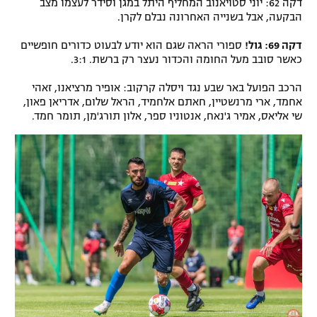
דקה 62: יוני סטויאנוב המחליף היתל במגן וסידר לעצמו מצב
הבקעה, אבל בשנייה האחרונה נבלם לקרן.
דקה 69: גול!
ספורי הראה שגם הוא יודע לבעוט כדורים חופשיים
כאשר סובב מעל החומה והכדור נעצר רק ברשת. 3:1.
הרכב הפועל באר שבע נגד ויסלה קרקוב: אופיר מרציאנו, זאהי
אחמד, ארי מרנשטיין, חאתם אלחמיד, הראל שלום, אדריאן פאון,
שי אליאס, אמיר ג'נאח, אנטוניו ספר, אלון תורג'מן, תומר חמד.