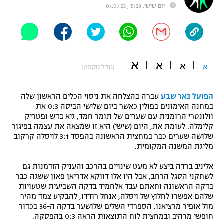
יום שישי, 15:28, 07.07.23
"מחצית בשכונה" – פודקאסט
אופניים
ספורט מוטורי
משתתפים וזוכים בפרסים
א
א
א
א
(גודל טקסט)
כדורמים
תקנון משתתפים וזוכים בפרסים
טניס
פוטבול אמריקאי NFL
הפועל באר שבע
עברה בהצלחה את ניסוי הכלים הראשון שלה
תקנון עבור פעילות אלקטרה
במחנה האימונים בפולין כאשר ביום שלישי הביסה 0:3 את
גיימינג E-Sports
בייסבול MLB
וולונטרי הרומנית עם שערים של תומר חמד, גיא בדש ופטריק
תקנון עבור פעילות ספורט 1 – "מרלן"
קלימלה. לעומת את, היום (שישי) היא זו שמצאה את עצמה בפיגור
שלושה שערים כבר במחצית הראשונה בהפסד 3:1 לויסלה קרקוב
ספורט אתגרי ואקסטרים
מליגת המשנה המקומית.
תנאי שימוש
אומנויות לחימה
אליניב ברדה ביצע לא מעט שינויים בהרכב והעניק הזדמנות גם
לשחקני הסגל הרחב, אבל היו אלו דווקא אדריאן פאון ששגה כבר
מדיניות פרטיות
בדקה הראשונה וחאתם עבד אלחמיד בדקה השביעית שטעויות
גיימינג E-Sports
שלהם אפשרו לחלוץ של ויסלה, אנחל רודדו, להבקיע צמד מהיר
מול אופיר מרציאנו. הספרדי השלים שלושער בדקה ה-36 בכדור
תקנון פעילות ספורט 1
חופשי מרהיב ובמחצית לוח התוצאות הראה 0:3 בהפסקה.