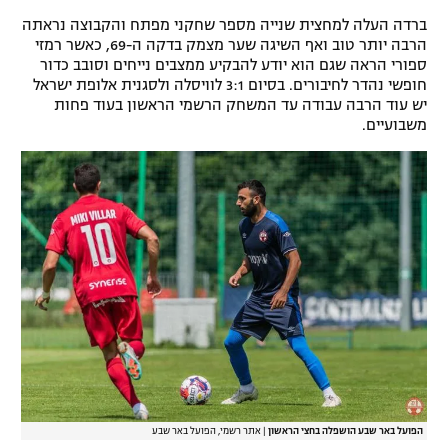
רשיון להקרנה פומבית לבית עסק
ברדה העלה למחצית שנייה מספר שחקני מפתח והקבוצה נראתה
הרבה יותר טוב ואף השיגה שער מצמק בדקה ה-69, כאשר רמזי
ספורי הראה שגם הוא יודע להבקיע ממצבים נייחים וסובב כדור
הצטרפות לחבילת הערוצים
חופשי נהדר לחיבורים. בסיום 3:1 לוויסלה ולסגנית אלופת ישראל
יש עוד הרבה עבודה עד המשחק הרשמי הראשון בעוד פחות
לוח דרושים – ג'ובנט
משבועיים.
תגיות
המגזין
הפועל באר שבע הושפלה בחצי הראשון
|
אתר רשמי, הפועל באר שבע