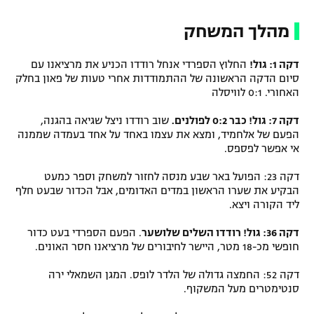
מהלך המשחק
דקה 1: גול!
החלוץ הספרדי אנחל רודדו הכניע את מרציאנו עם
סיום הדקה הראשונה של ההתמודדות אחרי טעות של פאון בחלק
האחורי. 0:1 לוויסלה
דקה 7: גול! כבר 0:2 לפולנים.
שוב רודדו ניצל שגיאה בהגנה,
הפעם של אלחמיד, ומצא את עצמו באחד על אחד בעמדה שממנה
אי אפשר לפספס.
דקה 23: הפועל באר שבע מנסה לחזור למשחק וספר כמעט
הבקיע את שערו הראשון במדים האדומים, אבל הכדור שבעט חלף
ליד הקורה ויצא.
דקה 36: גול! רודדו השלים שלושער
. הפעם הספרדי בעט כדור
חופשי מכ-18 מטר, היישר לחיבורים של מרציאנו חסר האונים.
דקה 52: החמצה גדולה של הלדר לופס. המגן השמאלי ירה
סנטימטרים מעל המשקוף.