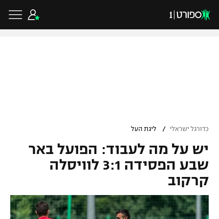
כדורגל ישראלי
ליגת העל
כדורגל עולמי
/
כדורגל ישראלי
ליגת העל
ליגה לאומית
יש על מה לעבוד: הפועל באר
ליגת האלופות
כדורסל ישראלי
גביע הטוטו
שבע הפסידה 3:1 לוויסלה
ליגה אירופית
קרקוב
ליגת ווינר סל
ליגיונרים
כדורסל עולמי
ליגה אנגלית
ליגה לאומית
גביע המדינה
NBA
ליגה גרמנית
ענפים נוספים