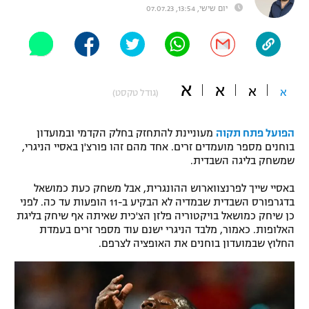
יום שישי, 13:54, 07.07.23
"מחצית בשכונה" – פודקאסט
אופניים
ספורט מוטורי
משתתפים וזוכים בפרסים
א
א
א
א
(גודל טקסט)
כדורמים
תקנון משתתפים וזוכים בפרסים
טניס
פוטבול אמריקאי NFL
הפועל פתח תקוה
מעוניינת להתחזק בחלק הקדמי ובמועדון
תקנון עבור פעילות אלקטרה
בוחנים מספר מועמדים זרים. אחד מהם זהו פורצ'ן באסיי הניגרי,
גיימינג E-Sports
בייסבול MLB
שמשחק בליגה השבדית.
תקנון עבור פעילות ספורט 1 – "מרלן"
באסיי שייך לפרנצווארוש ההונגרית, אבל משחק כעת כמושאל
ספורט אתגרי ואקסטרים
בדגרפורס השבדית שבמדיה לא הבקיע ב-11 הופעות עד כה. לפני
תנאי שימוש
כן שיחק כמושאל בויקטוריה פלזן הצ'כית שאיתה אף שיחק בליגת
אומנויות לחימה
האלופות. כאמור, מלבד הניגרי ישנם עוד מספר זרים בעמדת
החלוץ שבמועדון בוחנים את האופציה לצרפם.
מדיניות פרטיות
גיימינג E-Sports
תקנון פעילות ספורט 1