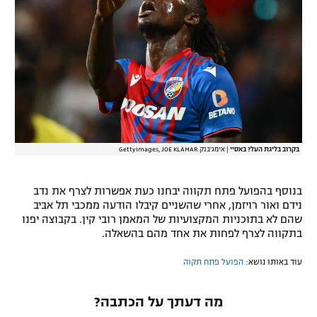
רשיון להקרנה פומבית לבית עסק
הצטרפות לחבילת הערוצים
לוח דרושים – ג'ובנט
תגיות
בקרוב בליגת העל? באסיי
|
אימג'בנק GettyImages, JOE KLAMAR
המגזין
בנוסף בהפועל פתח תקווה יבחנו כעת אפשרות לצרף את נדב
נידם ואור רויזמן, אחרי שהשניים קיבלו הודעה ממכבי תל אביב
שהם לא בתוכניות המקצועיות של המאמן רובי קין. בקבוצה יפנו
בתקווה לצרף לפחות את אחד מהם בהשאלה.
עוד באותו נושא:
הפועל פתח תקוה
מה דעתך על הכתבה?