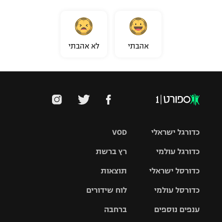
אהבתי
לא אהבתי
כדורגל ישראלי
VOD
כדורגל עולמי
רץ ברשת
ליגת העל
כדורסל ישראלי
תוצאות
ליגת
ליגה לאומית
האלופות
כדורסל עולמי
לוח שידורים
ליגת ווינר
סל
גביע הטוטו
ענפים נוספים
ברחבה
ליגה
NBA
אירופית