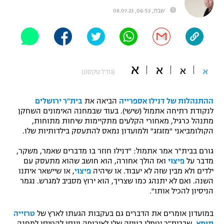
שבת, 06:53, 08.07.23
"מחצית בשכונה" – פודקאסט
אופניים
ספורט מוטורי
משתתפים וזוכים בפרסים
א
א
כדורמים
א
א
(גודל טקסט)
תקנון משתתפים וזוכים בפרסים
טניס
פוטבול אמריקאי NFL
תקנון עבור פעילות אלקטרה
ההתנהלות של דנילו אספרייה
הביאה את
בית"ר ירושלים
לנקודת רתיחה אתמול (שישי). בעוד שבמחנה האימונים השחקן
גיימינג E-Sports
בייסבול MLB
מתנהל כרגיל, מאחורי הקלעים מתקיימות שיחות מתוחות,
תקנון עבור פעילות ספורט 1 – "מרלן"
הקולומביאני "מזגזג" ולמועדון נמאס להתעסק בילדותיות שלו.
ספורט אתגרי ואקסטרים
תנאי שימוש
גורם בבית"ר אמר אתמול: "דנילו חוזר בו מדברים שאמר, משקר,
מדבר על
פיצוי
ואז הולך אחורה, הוא חושב שהוא מתעסק עם
אומנויות לחימה
ילדים ולא מבין שזה לא יעבוד. או שיהיה
פיצוי
, או שיישאר איתנו
השנה. ואם לא יתנהג כמו שצריך, הוא ירוץ מסביב למגרש. נגמר
מדיניות פרטיות
גיימינג E-Sports
הניסיון להכיל אותו".
תקנון פעילות ספורט 1
במועדון אומרים את הדברים גם בעקבות הגעתו לארץ של
טרזייה
תומא
, שבבית"ר יטפלו בוויזה שלו לאירופה וינסו להטיסו למחנה.