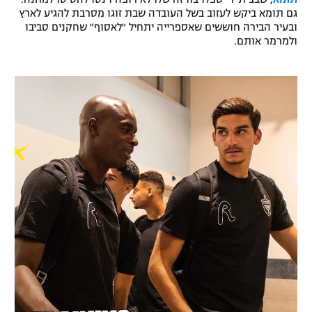
גם תומא ביקש לעזוב בשל העובדה שבת זוגו מסרבת להגיע לארץ
רשיון להקרנה פומבית לבית עסק
ובעיר הבירה חוששים שאספרייה יתחיל "לאסוף" שחקנים סביבו
ולמרמר אותם.
הצטרפות לחבילת הערוצים
לוח דרושים – ג'ובנט
תגיות
המגזין