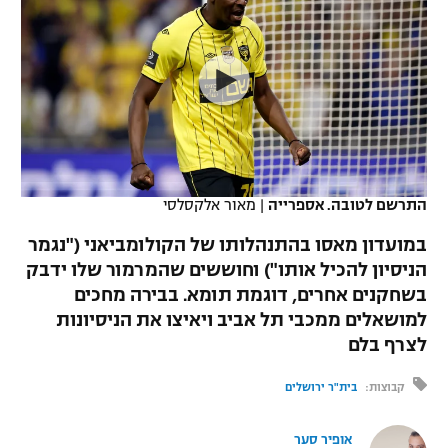
כדורסל נשים
נבחרת ישראל
יורוליג
ליגה ספרדית
טניס
VOD
מכבי תל אביב
מכבי חיפה
יורוקאפ
ליגה איטלקית
כדוריד
הפועל חולון
בית"ר ירושלים
רץ ברשת
ליגה צרפתית
כדורעף
הפועל ירושלים
מכבי תל אביב
ליגה הולנדית
שחייה
תוצאות
התרשם לטובה. אספרייה
|
מאור אלקסלסי
דני אבדיה
הפועל תל אביב
ליגה טורקית
במועדון מאסו בהתנהלותו של הקולומביאני ("נגמר
ג'ודו
הפועל חיפה
הניסיון להכיל אותו") וחוששים שהמרמור שלו ידבק
לוח שידורים
ליגה סינית
בשחקנים אחרים, דוגמת תומא. בבירה מחכים
אגרוף
הפועל באר שבע
למושאלים ממכבי תל אביב ויאיצו את הניסיונות
ליגה ברזילאית
ברחבה
לצרף בלם
ספורט אולימפי
מכבי נתניה
ליגות נוספות
קבוצות:
בית"ר ירושלים
UFC
"מעל הליגה" – פודקאסט
בני יהודה
אופיר סער
היאבקות WWE