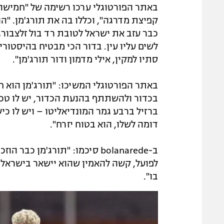
באתר הפורטוגלי ערכו רשימה של "חמישה 
קפיצת מדרגה", וכללו בה את תורג'מן. "הו
כבר עזב את ישראל לטובת רד בול זלצבורג 
לשים עליו עין. בדור הכי מבטיח בהיסטורי
סתיו למקין, אילי מדמון ודור תורג'מן".
באתר הפורטוגלי המשיכו: "תורג'מן הוא חל
בכדור ולהשתתף בהנעת הכדור, יש לו טכנ
ברזיל ברבע גמר המונדיאליטו – ויש לו כ
דומה לשלו, הוא בטוח יזרח".
ב-bolanarede סיכמו: "תורג'מן
לפועל, קשה להאמין שהוא יישאר בישראל ע
בו".