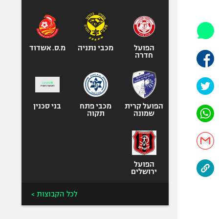
היאבקות WWE
אופניים
ספורט מוטורי
כדורמים
הפועל
מכבי נתניה
מ.ס. אשדוד
חדרה
פוטבול אמריקאי NFL
בייסבול MLB
ספורט אתגרי
ואקסטרים
הפועל קרית
מכבי פתח
בני סכנין
שמונה
תקוה
אומנויות לחימה
גיימינג E-Sports
הפועל
ירושלים
לכל הקבוצות >