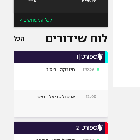
ירושלים
אביב
לכל המשחקים >
לוח שידורים
הכל
עכשיו
מיורקה - פ.ס.ז'
12:00
ארסנל - ריאל בטיס