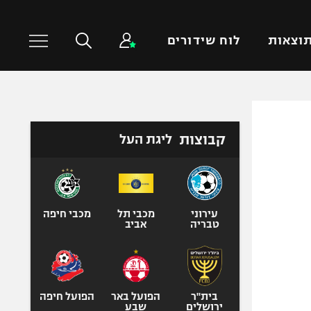
וצאות
לוח שידורים
כדורסל עולמי
ענפים נוספים
קבוצות
ליגת העל
NBA
טניס
יורוליג
כדוריד
יורוקאפ
כדורעף
שחייה
עירוני
מכבי תל
מכבי חיפה
טבריה
אביב
ג'ודו
אגרוף
ספורט אולימפי
UFC
בית"ר
הפועל באר
הפועל חיפה
ירושלים
שבע