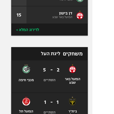
דן ביטון
15
הפועל באר שבע
לדירוג המלא >
משחקים
ליגת העל
5
-
2
הפועל באר
הסתיים
מכבי חיפה
שבע
1
-
1
בית"ר
הפועל תל
הסתיים