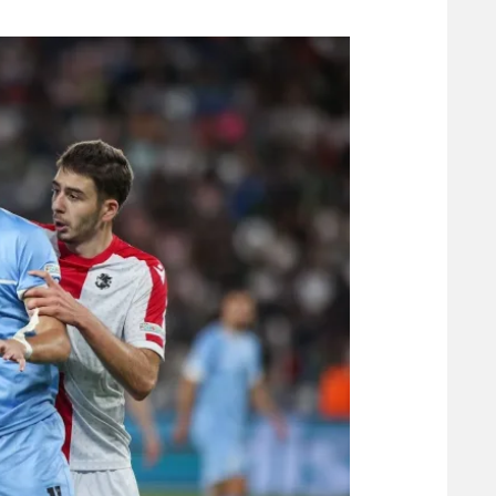
משתתפים וזוכים בפרסים
מכבי ת
הפועל 
תקנון משתתפים וזוכים בפרסים
הפועל 
תקנון עבור פעילות אלקטרה
הפועל 
תקנון עבור פעילות ספורט 1 – "מרלן"
מכבי נ
טניס
בני יהו
גיימינג E-Sports
תנאי שימוש
מדיניות פרטיות
תקנון פעילות ספורט 1
רשיון להקרנה פומבית לבית עסק
הצטרפות לחבילת הערוצים
לוח דרושים – ג'ובנט
תגיות