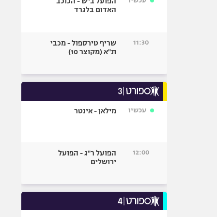
עכשיו
הפועל ב"ש - הכוכב
האדום בלגרד
11:30
שריף טירספול - מכבי
ת"א (מקוצר 10)
עכשיו
מילאן - אינטר
12:00
הפועל ר"ג - הפועל
ירושלים