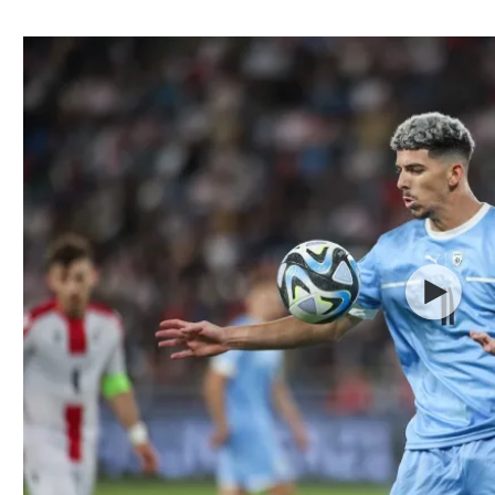
ל אביב
ליגה טורקית
תל אביב
ליגה סינית
חיפה
ליגה ברזילאית
באר שבע
ליגות נוספות
תניה
דה