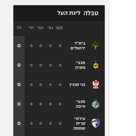
טבלה
ליגת העל
מש׳
נצ׳
הפ׳
תי׳
נק׳
בית"ר
0
0
0
0
0
ירושלים
מכבי
0
0
0
0
0
נתניה
0
0
0
0
0
בני סכנין
מכבי
0
0
0
0
0
חיפה
עירוני
0
0
0
0
0
קרית
שמונה