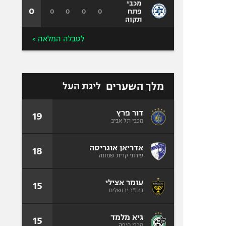
מכבי
0
0
0
0
0
פתח
תקוה
לטבלה המלאה >
מלך השערים
ליגת העל
דור פרץ
19
מכבי תל אביב
אדריאן אוגריסה
18
עירוני קרית שמונה
עומר אצילי
15
בית"ר ירושלים
גיא מלמד
15
מכבי חיפה