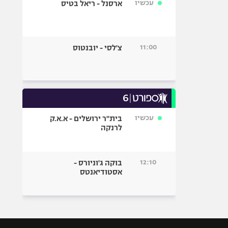
עכשיו
ארסנל - ריאל בטיס
11:00
צ'לסי - יובנטוס
עכשיו
בית"ר ירושלים - א.א.ק
לרנקה
12:10
בוקה ג'וניורס -
אסטודיאנטס