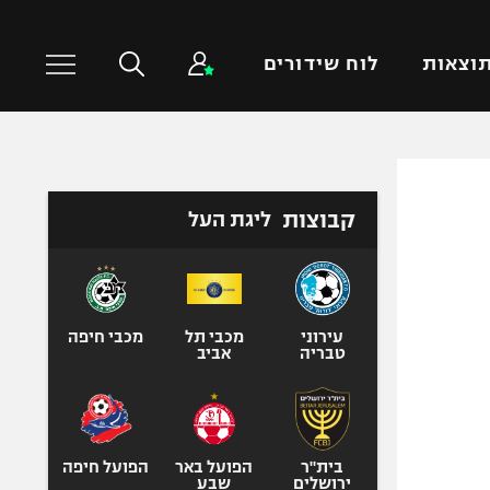
וצאות
לוח שידורים
כדורסל עולמי
ענפים נוספים
קבוצות
ליגת העל
NBA
טניס
יורוליג
כדוריד
יורוקאפ
כדורעף
שחייה
עירוני
מכבי תל
מכבי חיפה
טבריה
אביב
ג'ודו
אגרוף
ספורט אולימפי
UFC
בית"ר
הפועל באר
הפועל חיפה
ירושלים
שבע