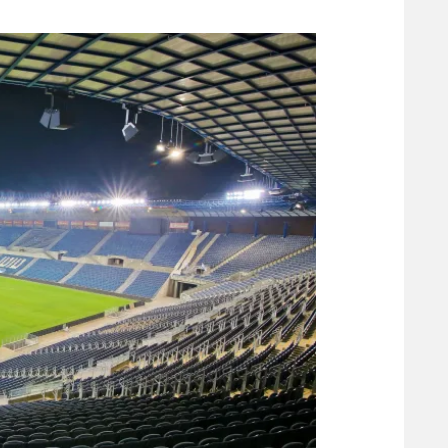
משתתפים וזוכים בפרסים
מכבי ת
הפועל 
תקנון משתתפים וזוכים בפרסים
הפועל 
תקנון עבור פעילות אלקטרה
הפועל 
תקנון עבור פעילות ספורט 1 – "מרלן"
מכבי נ
טניס
בני יהו
גיימינג E-Sports
תנאי שימוש
מדיניות פרטיות
תקנון פעילות ספורט 1
רשיון להקרנה פומבית לבית עסק
הצטרפות לחבילת הערוצים
לוח דרושים – ג'ובנט
תגיות