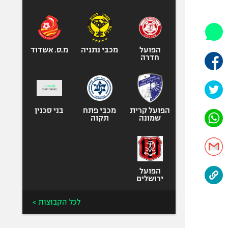
היאבקות WWE
אופניים
ספורט מוטורי
כדורמים
הפועל
מכבי נתניה
מ.ס. אשדוד
חדרה
פוטבול אמריקאי NFL
בייסבול MLB
ספורט אתגרי
ואקסטרים
הפועל קרית
מכבי פתח
בני סכנין
שמונה
תקוה
אומנויות לחימה
גיימינג E-Sports
הפועל
ירושלים
לכל הקבוצות >