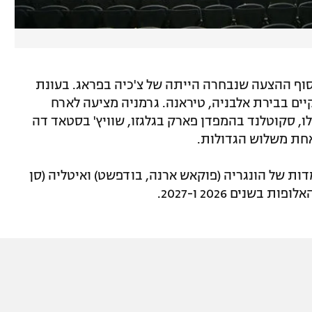
ארח את גמר 2023 , אבל לבסוף ההצעה שנבחרה הייתה של צ'כיה בפראג. בעונת
התקיים בבירת אלבניה, טיראנה. גרמניה מציעה לארח
לו, סקוטלנד בהמפדן פארק בגלגזו, שוויץ' בסטאד דה
אחת משלוש הגדולות.
ות של הונגריה (פוקאש ארנה, בודפשט) ואיטליה (סן
שנים 2026 ו-2027.