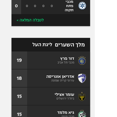
מכבי
0
0
0
0
0
פתח
תקוה
לטבלה המלאה >
מלך השערים
ליגת העל
דור פרץ
19
מכבי תל אביב
אדריאן אוגריסה
18
עירוני קרית שמונה
עומר אצילי
15
בית"ר ירושלים
גיא מלמד
15
מכבי חיפה