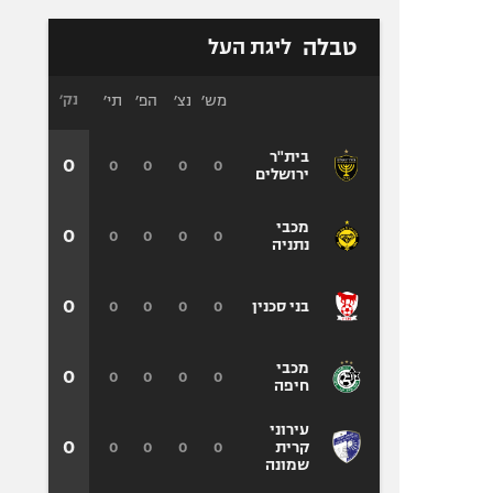
טבלה
ליגת העל
מש׳
נצ׳
הפ׳
תי׳
נק׳
בית"ר
0
0
0
0
0
ירושלים
מכבי
0
0
0
0
0
נתניה
0
0
0
0
0
בני סכנין
מכבי
0
0
0
0
0
חיפה
עירוני
0
0
0
0
0
קרית
שמונה