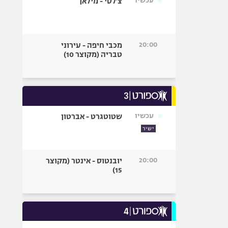
עכשיו
צ'לסי - מילאן
20:00
מכבי חיפה - עירוני
טבריה (מקוצר 10)
עכשיו
שטוטגרט - אברטון
ישיר
20:00
יובנטוס - אינטר (מקוצר
15)