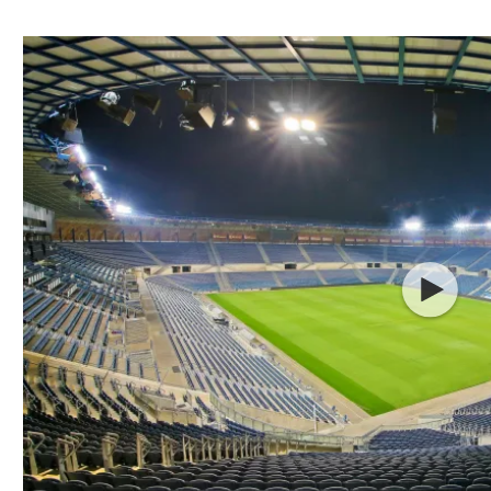
ל אביב
ליגה טורקית
תל אביב
ליגה סינית
חיפה
ליגה ברזילאית
באר שבע
ליגות נוספות
תניה
דה