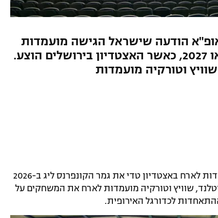
י שקיוותה לארח ב-2023, אופ"א הודעה שישראל הגישה מועמדות
לאירוח הגמר האירופי ב-2026 או 2027, כאשר האצטדיון בירושלים הוצע.
 שוויץ וטורקיה מועמדות
אופ"א הודיעה היום שישראל הגישה מועמדות לארח באצטדיון טדי את גמר הקונפרנס ליג ב-2026
ה, סקוטלנד, שוויץ וטורקיה מועמדות לארח את המשחקים על
התאחדות לכדורגל האירופית.