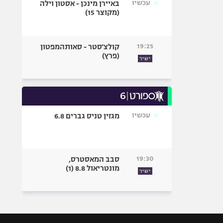
עכשיו
באיירן מינכן - אסטון וילה
(מקוצר 15)
19:25
קולצ'סטר - סאותהמפטון
(פרץ)
ישיר
עכשיו
מגזין טניס גברים 6.8
19:30
סבב המאסטרס,
מונטריאול 8.8 (1)
ישיר