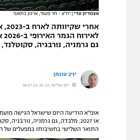
המגזין
אצטדיון טדי
|
יח"צ - חד פעמי, ארנון בוסאני
אחר
גם גרמניה, נורבגיה, סקוטלנד,
יניב טוכמן
יום שלישי, 13:23, 18.07.23
או 2027. מלבדה, גם גרמניה, נורבגי
התואר השלישי בחשיבותו במפעלים של ה