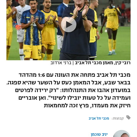
כדורסל נשים
נבחרת ישראל
יורוליג
ליגה ספרדית
טניס
VOD
מכבי תל אביב
מכבי חיפה
יורוקאפ
ליגה איטלקית
כדוריד
הפועל חולון
בית"ר ירושלים
רץ ברשת
ליגה צרפתית
כדורעף
הפועל ירושלים
מכבי תל אביב
ליגה הולנדית
שחייה
תוצאות
רובי קין, מאמן מכבי תל אביב
|
ברני ארדוב
דני אבדיה
הפועל תל אביב
ליגה טורקית
מכבי תל אביב פתחה את העונה עם 1:6 מהדהד
ג'ודו
הפועל חיפה
בבאר שבע, אבל המאמן כעס על השער שהיא ספגה.
לוח שידורים
ליגה סינית
במועדון אהבו את התנהלותו: "רק ירידה לפרטים
אגרוף
הפועל באר שבע
ועמידה על כל טעות יובילו לשינוי". ואן אובריים
ליגה ברזילאית
ברחבה
חיזק את מעמדו, פרץ זכה למחמאות
ספורט אולימפי
מכבי נתניה
ליגות נוספות
קבוצות:
מכבי תל אביב
UFC
"מעל הליגה" – פודקאסט
בני יהודה
יניב טוכמן
היאבקות WWE