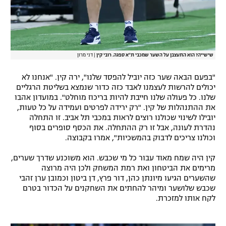
שישייה? הוא התעצבן על השער שמכבי ת"א ספגה. רובי קין
|
דני מרון
"בפעם הבאה שער כזה יוביל להפסד שלנו", ירה קין. "אנחנו לא
יכולים להרשות לעצמנו לאבד כזה כדור שנמצא בשליטת הרגליים
שלנו. כל פעולה שלנו חייבת להיות בריכוז מוחלט". במועדון אהבו
את ההתנהלות של קין. "רק ירידה לפרטים ועמידה על כל טעות,
יובילו לשינוי שכולנו רוצים לראות במכבי תל אביב. זו התחלה
נהדרת לעונה, אבל זו רק ההתחלה. את הכסף סופרים בסוף
וכולנו צריכים לדבוק בהמשכיות", אמרו בקבוצה.
קין היה שמח מאוד עבור כל מי שכבש. הוא משוכנע שדרך שערים,
מרימים את הביטחון ואת רמת המשחק ולכן היה מרוצה
שהשערים הגיעו מיונתן כהן, דור פרץ, דן ביטון וכמובן ערן זהבי
שכבש שלושער ומיהר להחתים את השחקנים על הכדור בטרם
לקח אותו למזכרת.