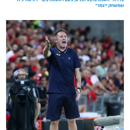
שמשחק ייגמר"
רשיון להקרנה פומבית לבית עסק
הצטרפות לחבילת הערוצים
לוח דרושים – ג'ובנט
תגיות
המגזין