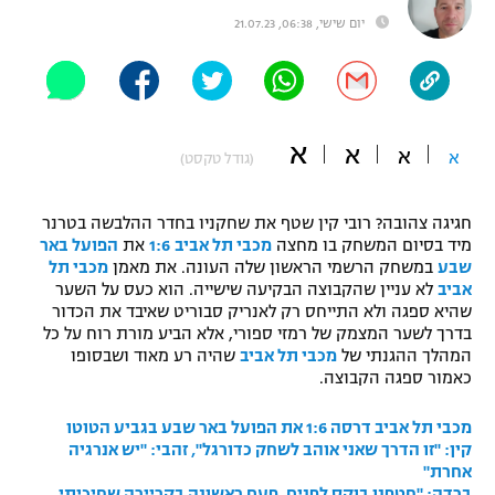
יום שישי, 06:38, 21.07.23
"מחצית בשכונה" – פודקאסט
אופניים
ספורט מוטורי
משתתפים וזוכים בפרסים
א
א
כדורמים
א
א
(גודל טקסט)
תקנון משתתפים וזוכים בפרסים
טניס
פוטבול אמריקאי NFL
תקנון עבור פעילות אלקטרה
חגיגה צהובה? רובי קין שטף את שחקניו בחדר ההלבשה בטרנר
מיד בסיום המשחק בו מחצה
מכבי תל אביב
1:6
את
הפועל באר
גיימינג E-Sports
בייסבול MLB
שבע
במשחק הרשמי הראשון שלה העונה. את מאמן
מכבי תל
תקנון עבור פעילות ספורט 1 – "מרלן"
אביב
לא עניין שהקבוצה הבקיעה שישייה. הוא כעס על השער
ספורט אתגרי ואקסטרים
שהיא ספגה ולא התייחס רק לאנריק סבוריט שאיבד את הכדור
תנאי שימוש
בדרך לשער המצמק של רמזי ספורי, אלא הביע מורת רוח על כל
המהלך ההגנתי של
מכבי תל אביב
שהיה רע מאוד ושבסופו
אומנויות לחימה
כאמור ספגה הקבוצה.
מדיניות פרטיות
גיימינג E-Sports
מכבי תל אביב דרסה 1:6 את הפועל באר שבע בגביע הטוטו
קין: "זו הדרך שאני אוהב לשחק כדורגל", זהבי: "יש אנרגיה
תקנון פעילות ספורט 1
אחרת"
ברדה: "חטפנו בוקס לפנים, פעם ראשונה בקריירה שחיכיתי