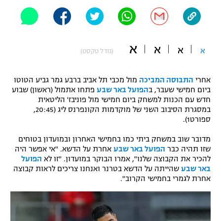
"מחצית בשכונה" – פודקאסט
אופניים
ספורט מוטורי
משתתפים וזוכים בפרסים
א
א
א
א
(גודל טקסט)
כדורמים
תקנון משתתפים וזוכים בפרסים
טניס
אחרי
התבוסה המביכה
מול מכבי תל אביב ברבע גמר גביע הטוטו
ביום חמישי שעבר, ב
הפועל באר שבע
פתחו אתמול (ראשון) שבוע
פוטבול אמריקאי NFL
תקנון עבור פעילות אלקטרה
חדש עם הכנות למשחק ביום חמישי מול פוניבז' הליטאית
במסגרת הסיבוב השני של מוקדמות הקונפרנס ליג (20:45,
גיימינג E-Sports
בייסבול MLB
ספורט1).
תקנון עבור פעילות ספורט 1 – "מרלן"
ספורט אתגרי ואקסטרים
מדובר שוב במשחק ביתי כמו בחמישי האחרון ובמועדון בטוחים
תנאי שימוש
שזו תהיה כבר
הפועל באר שבע
אחרת על הדשא. "אי אפשר היה
להכיר את הקבוצה שלנו", אמרו הבוקר במועדון. "זו לא
הפועל
אומנויות לחימה
באר שבע
שהייתה על הדשא בטרנר ואנחנו צריכים לראות קבוצה
אחרת לגמרי בחמישי הקרוב".
מדיניות פרטיות
גיימינג E-Sports
תקנון פעילות ספורט 1