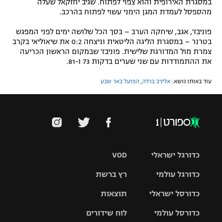
במסגרת האירופית והוא צפוי לפתוח. שגיב יחזקאל שעלה
מהספסל לעמדת המגן הימני עשוי לפתוח בהרכב.
פוניבז', אגב, שיחקה הערב – בסך הכל שלושה ימים לפני המפגש
בטרנר – במסגרת הליגה הליטאית וניצחה 0:2 את שיאוליאי בקרב
צמרת מול המדורגת שלישית. פוניבז' שבמקום הראשון הכריעה
את ההתמודדות עם שני שערים בדקות 73 ו-81.
עוד באותו נושא:
אליניב ברדה
,
הפועל באר שבע
כדורגל ישראלי
VOD
כדורגל עולמי
רץ ברשת
ליגת העל
כדורסל ישראלי
תוצאות
ליגת
ליגה לאומית
האלופות
כדורסל עולמי
לוח שידורים
ליגת ווינר