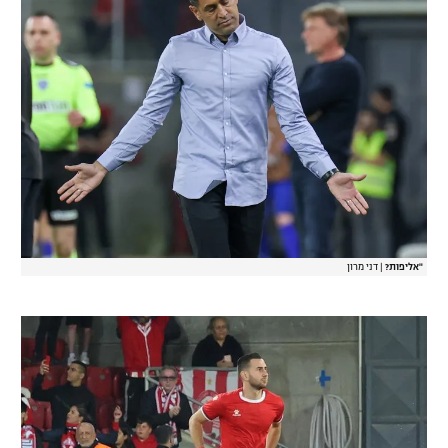
רשיון להקרנה פומבית לבית עסק
הצטרפות לחבילת הערוצים
לוח דרושים – ג'ובנט
תגיות
המגזין
"אליפות?
|
דני מרון