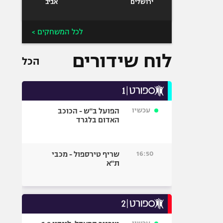
ירושלים
אביב
לכל המשחקים >
לוח שידורים
הכל
עכשיו
הפועל ב"ש - הכוכב
האדום בלגרד
16:50
שריף טירספול - מכבי
ת"א