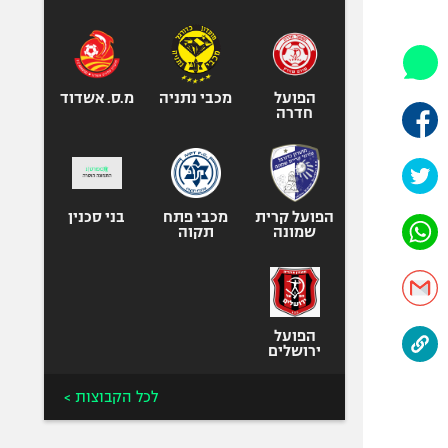
היאבקות WWE
אופניים
ספורט מוטורי
כדורמים
הפועל
מכבי נתניה
מ.ס. אשדוד
חדרה
פוטבול אמריקאי NFL
בייסבול MLB
ספורט אתגרי
ואקסטרים
הפועל קרית
מכבי פתח
בני סכנין
שמונה
תקוה
אומנויות לחימה
גיימינג E-Sports
הפועל
ירושלים
לכל הקבוצות >