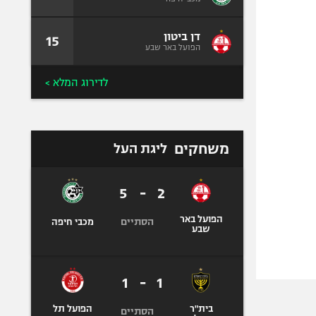
דן ביטון
15
הפועל באר שבע
לדירוג המלא >
משחקים
ליגת העל
5
-
2
הפועל באר
הסתיים
מכבי חיפה
שבע
1
-
1
בית"ר
הפועל תל
הסתיים