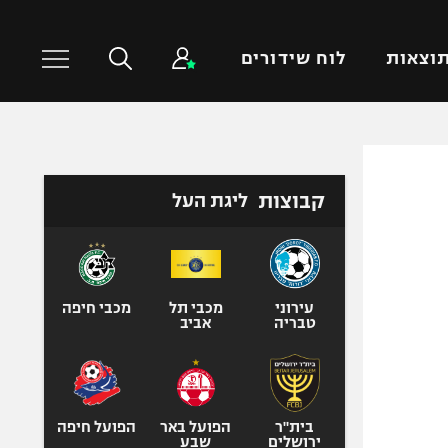
וצאות
לוח שידורים
כדורסל עולמי
ענפים נוספים
קבוצות
ליגת העל
NBA
טניס
יורוליג
כדוריד
יורוקאפ
כדורעף
שחייה
עירוני
מכבי תל
מכבי חיפה
טבריה
אביב
ג'ודו
אגרוף
ספורט אולימפי
UFC
בית"ר
הפועל באר
הפועל חיפה
ירושלים
שבע