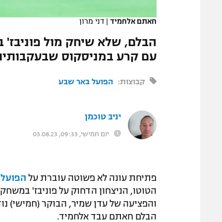
המגזין
חאתם אלחמיד
|
דני מרון
הבלם, שלא שיחק מול פוניבז' ב
עם קרע במניסקוס שבעקבותיו ע
קבוצות:
הפועל באר שבע
יניב טוכמן
יום חמישי, 09:33, 03.08.23
פתיחת עונה לא פשוטה עוברת על
הפועל 
הטוטו, הניצחון הדחוק על פוניבז' במשחק
והפציעה של עדן שמיר, הבוקר (חמישי) נו
הבלם חאתם עבד אלחמיד.