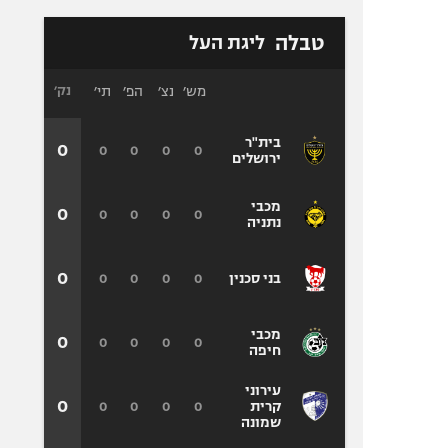
טבלה
ליגת העל
מש׳
נצ׳
הפ׳
תי׳
נק׳
בית"ר
0
0
0
0
0
ירושלים
מכבי
0
0
0
0
0
נתניה
0
0
0
0
0
בני סכנין
מכבי
0
0
0
0
0
חיפה
עירוני
0
0
0
0
0
קרית
שמונה