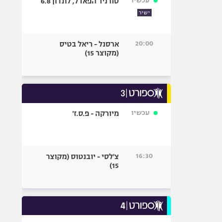
עכשיו
טורניר הפאדל, לונדון 6.8
ישיר
20:00
ארסנל - ריאל בטיס
(מקוצר 15)
עכשיו
מיורקה - פ.ס.ז'
16:30
צ'לסי - יובנטוס (מקוצר
15)