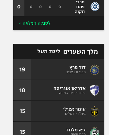
מכבי
0
0
0
0
0
פתח
תקוה
לטבלה המלאה >
מלך השערים
ליגת העל
דור פרץ
19
מכבי תל אביב
אדריאן אוגריסה
18
עירוני קרית שמונה
עומר אצילי
15
בית"ר ירושלים
גיא מלמד
15
מכבי חיפה