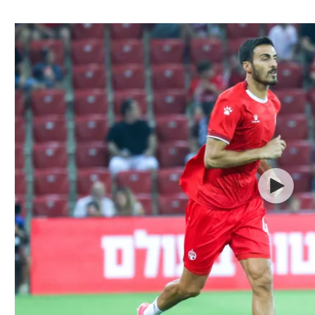
ל אביב
ליגה טורקית
תל אביב
ליגה סינית
חיפה
ליגה ברזילאית
באר שבע
ליגות נוספות
תניה
דה