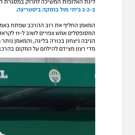
ליגת האלופות המשיכה לחרוק במסגרת ה
ב-2:2 ביתי מול בנסקה ביסטריצה.
המאמן החליף את רוב ההרכב שפתח באמצע
המסופסלים 
הניבה ניצחון בכורה בליגה, והמאמן נותר
מדי רצון מצידם להילחם על המקום בהרכב