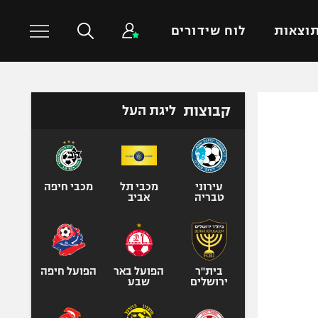
וצאות
לוח שידורים
כדורסל עולמי
ענפים נוספים
קבוצות
ליגת העל
NBA
טניס
יורוליג
כדוריד
יורוקאפ
כדורעף
עירוני
מכבי תל
מכבי חיפה
טבריה
אביב
שחייה
ג'ודו
אגרוף
ספורט אולימפי
בית"ר
הפועל באר
הפועל חיפה
ירושלים
שבע
UFC
היאבקות WWE