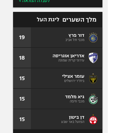
לטבלה המלאה >
מלך השערים
ליגת העל
דור פרץ
19
מכבי תל אביב
אדריאן אוגריסה
18
עירוני קרית שמונה
עומר אצילי
15
בית"ר ירושלים
גיא מלמד
15
מכבי חיפה
דן ביטון
15
הפועל באר שבע