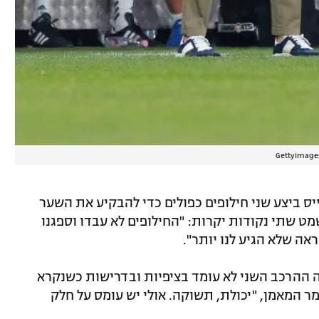
ן השלימה מהפך ל-1:2 בדקה ה-50, וייס ביצע שני חילופים כפולים כדי להבקיע את השער
ט שתי נקודות יקרות: "החילופים לא עבדו וספגנו
אה שלא הגיע לנו יותר".
יה ההרכב השני לא עומד בציפיות ובדרישות כשנקרא
ר המאמן, "יכולת, תשוקה. אולי יש עומס על חלק