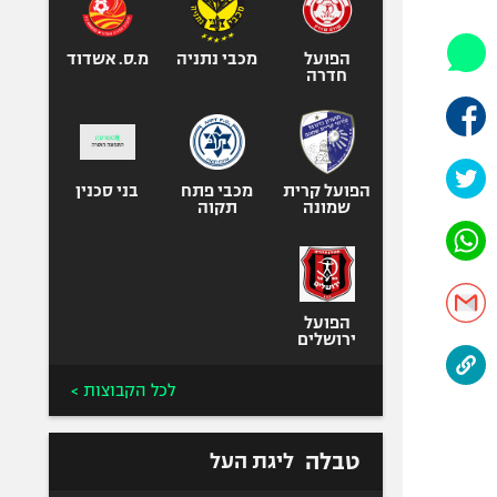
אופניים
ספורט מוטורי
הפועל
מכבי נתניה
מ.ס. אשדוד
חדרה
כדורמים
פוטבול אמריקאי NFL
בייסבול MLB
הפועל קרית
מכבי פתח
ספורט אתגרי
בני סכנין
שמונה
תקוה
ואקסטרים
אומנויות לחימה
גיימינג E-Sports
הפועל
ירושלים
לכל הקבוצות >
טבלה
ליגת העל