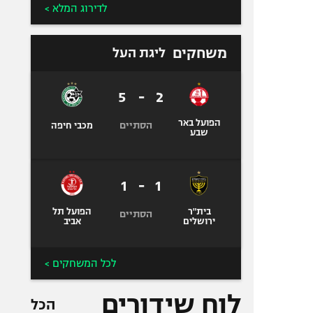
לדירוג המלא >
משחקים
ליגת העל
5
-
2
הפועל באר
הסתיים
מכבי חיפה
שבע
1
-
1
בית"ר
הפועל תל
הסתיים
ירושלים
אביב
לכל המשחקים >
לוח שידורים
הכל