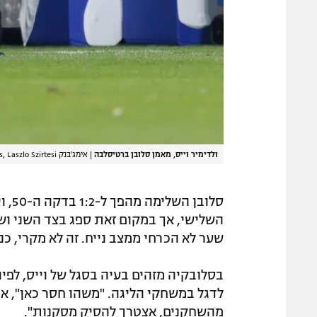
ולדימיר וייס, מאמן סלובן ברטיסלבה
|
אימג'בנק GettyImages, Laszlo Szirtesi
סלוב
השלישי, אך במקום זאת ספג בצד השני ושמ
שער לא הכרחי ממצב נייח. זה לא מקרי, כנר
בסלובקיה מזהים בעיה בסגל של וייס, לפ
לדגל במשחקי הליגה. "משהו חסר כאן", אמ
מהשחקנים, אצטרך להסיק מסקנות".