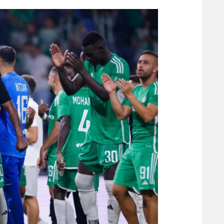
הפועל 
תקנון משתתפים וזוכים בפרסים
הפועל 
תקנון עבור פעילות אלקטרה
הפועל 
תקנון עבור פעילות ספורט 1 – "מרלן"
מכבי נ
טניס
בני יהו
גיימינג E-Sports
תנאי שימוש
מדיניות פרטיות
תקנון פעילות ספורט 1
רשיון להקרנה פומבית לבית עסק
הצטרפות לחבילת הערוצים
לוח דרושים – ג'ובנט
תגיות
המגזין