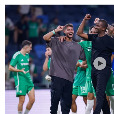
תל אביב
ליגה סינית
חיפה
ליגה ברזילאית
באר שבע
ליגות נוספות
תניה
דה