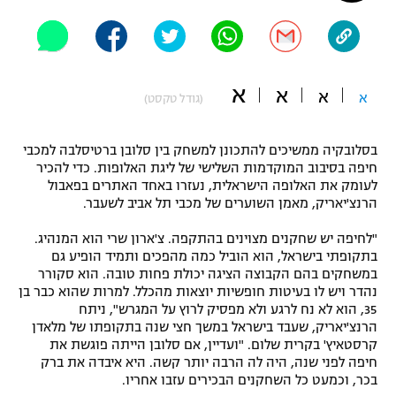
"מחצית בשכונה" – פודקאסט
אופניים
ספורט מוטורי
משתתפים וזוכים בפרסים
א
א
א
א
(גודל טקסט)
כדורמים
תקנון משתתפים וזוכים בפרסים
טניס
בסלובקיה ממשיכים להתכונן למשחק בין סלובן ברטיסלבה למכבי
פוטבול אמריקאי NFL
חיפה בסיבוב המוקדמות השלישי של ליגת האלופות. כדי להכיר
תקנון עבור פעילות אלקטרה
לעומק את האלופה הישראלית, נעזרו באחד האתרים בפאבול
גיימינג E-Sports
הרנצ'יאריק, מאמן השוערים של מכבי תל אביב לשעבר.
בייסבול MLB
תקנון עבור פעילות ספורט 1 – "מרלן"
"לחיפה יש שחקנים מצוינים בהתקפה. צ'ארון שרי הוא המנהיג.
ספורט אתגרי ואקסטרים
בתקופתי בישראל, הוא הוביל כמה מהפכים ותמיד הופיע גם
תנאי שימוש
במשחקים בהם הקבוצה הציגה יכולת פחות טובה. הוא סקורר
אומנויות לחימה
נהדר ויש לו בעיטות חופשיות יוצאות מהכלל. למרות שהוא כבר בן
35, הוא לא נח לרגע ולא מפסיק לרוץ על המגרש", ניתח
מדיניות פרטיות
הרנצ'יאריק, שעבד בישראל במשך חצי שנה בתקופתו של מלאדן
גיימינג E-Sports
קרסטאיץ' בקרית שלום. "ועדיין, אם סלובן הייתה פוגשת את
חיפה לפני שנה, היה לה הרבה יותר קשה. היא איבדה את ברק
תקנון פעילות ספורט 1
בכר, וכמעט כל השחקנים הבכירים עזבו אחריו.