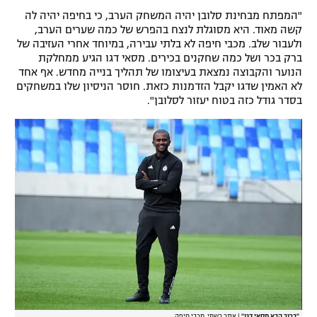
"המפתח מבחינת סלובן יהיה המשחק הערב, כי בחיפה יהיה לה
רשיון להקרנה פומבית לבית עסק
קשה מאוד. היא מסוגלת לנצח בהפרש של כמה שערים הערב,
ולעבור שלב. מכבי חיפה לא בלתי עבירה, במיוחד אחרי העזיבה של
הצטרפות לחבילת הערוצים
ברק בכר ושל כמה שחקנים בכירים. מסאי דגו הגיע ממחלקת
הנוער והקבוצה נמצאת בעיצומו של תהליך בנייה מחדש. אף אחד
לוח דרושים – ג'ובנט
לא האמין שדגו יקבל הזדמנות כזאת. חוסר הניסיון שלו במשחקים
בסדר גודל כזה בטוח יעזור לסלובן".
תגיות
המגזין
"ברוך הבא מסאי דגו"
|
אתר רשמי, מכבי חיפה