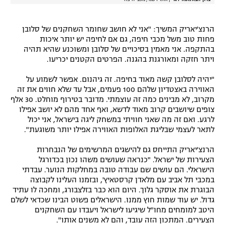
הרנצ'יאריק המשיך: "אני לא חושב שחומר השחקנים של סלובן
פחות טוב משל מכבי חיפה, גם אם לחיפה יש יותר איכות
בהתקפה. אני מאמין בסיכויים של סלובן ומשוכנע שהיא תהיה
ויתר חזקה ומאורגנת בהגנה. הפרטים הקטנים יכריעו.
"יהיה לסלובן קשה מאוד בחיפה. זה גיהנום. אפשר לשמוע על
האווירה באצטדיון שלהם 100 פעמים, אבל עד שלא חווים את זה
מקרוב, לא מבינים כמה זה עוצמתי. מדובר בטירוף מוחלט. 30 אלף
צופים שיושבים קרוב מאוד לדשא, ואף אחד מהם לא יושב אפילו
לרגע. ואם זה מה שאני חוויתי במשחק ליגה בישראל, אני יכול
לתאר לעצמי שבליגת האלופות האווירה אפילו יותר משוגעת".
הרנצ'יאריק התייחס גם להישגים המרשימים של הנבחרות
הצעירות של ישראל. "כנראה שעושים משהו נכון בכדורגל
הישראלי. הם עושים שם עבודה טובה במחלקות הנוער. עבדתי
במכבי תל אביב עם מלאדן קרסטאיץ', ובזמנו העלינו לקבוצה
הבוגרת את אוסקר גלוך. היום הוא כבר בזלצבורג, ומחכה לו עתיד
גדול. יש עוד שמות חוץ ממנו. הישראלים פשוט הבינו שכדאי לשלם
היטב למומחים מחו"ל שיגיעו לישראל ויעבדו עם השחקנים
הצעירים. המתכון הזה עובד, והם לא משנים אותו".