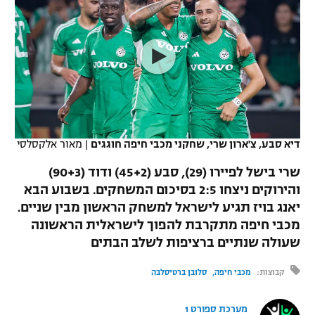
כדורסל נשים
נבחרת ישראל
יורוליג
ליגה ספרדית
טניס
VOD
מכבי תל אביב
מכבי חיפה
יורוקאפ
ליגה איטלקית
כדוריד
הפועל חולון
בית"ר ירושלים
רץ ברשת
ליגה צרפתית
כדורעף
הפועל ירושלים
מכבי תל אביב
ליגה הולנדית
שחייה
תוצאות
דיא סבע, צ'ארון שרי, שחקני מכבי חיפה חוגגים
|
מאור אלקסלסי
דני אבדיה
הפועל תל אביב
ליגה טורקית
שרי בישל לפיירו (29), סבע (45+2) ודוד (90+3)
ג'ודו
הפועל חיפה
והירוקים ניצחו 2:5 בסיכום המשחקים. בשבוע הבא
לוח שידורים
ליגה סינית
יאנג בויז תגיע לישראל למשחק הראשון מבין שניים.
אגרוף
הפועל באר שבע
מכבי חיפה מתקרבת להפוך לישראלית הראשונה
ליגה ברזילאית
ברחבה
שעולה שנתיים ברציפות לשלב הבתים
ספורט אולימפי
מכבי נתניה
ליגות נוספות
קבוצות:
מכבי חיפה
סלובן ברטיסלבה
UFC
"מעל הליגה" – פודקאסט
בני יהודה
מערכת ספורט 1
היאבקות WWE