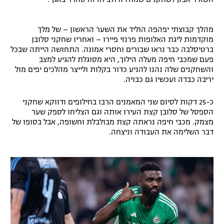
רשיון להקרנה פומבית לבית עסק
מהלך קבוצתי יפהפה הוליד את השער הראשון – של מלך
הצטרפות לחבילת הערוצים
מוקדמות ליגת האלופות פרנזי פיירו – ואחריו שחקני סלובן
ברטיסלבה כבר נראו שבורים וחסרי אמונה. התחושה הייתה שבכל
פעם שמכבי חיפה מעלה הילוך, היא מסוגלת להגיע למצב
לוח דרושים – ג'ובנט
והשחקנים שלה נהנו להניע כדור בקלות ולייצר מהלכים יפים מול
יריבה כבדה ועכשיו גם כבויה.
תגיות
כ-25 דקות לסיום שני המאמנים הרבו בחילופים ודווקא שחקני
המגזין
הספסל של סלובן קצת העירו אותה וגם הצליחו לספק שער
מצמק. מכבי חיפה נראתה קצת מבולבלת וחשופה, אבל בסופו של
דבר השלימה את העבודה וניצחה.