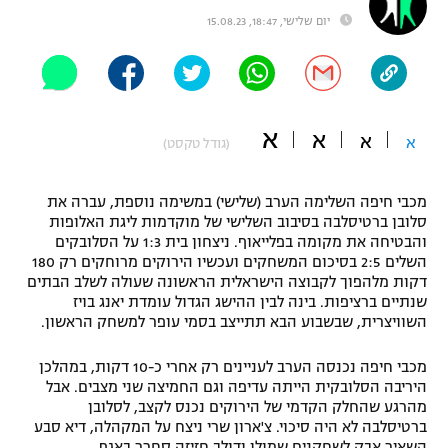
יום שלישי, 18:47, 15.08.23
"מחצית בשכונה" – פודקאסט
אופניים
ספורט מוטורי
משתתפים וזוכים בפרסים
א
א
כדורמים
א
א
(גודל טקסט)
תקנון משתתפים וזוכים בפרסים
טניס
פוטבול אמריקאי NFL
תקנון עבור פעילות אלקטרה
מכבי חיפה השלימה הערב (שלישי) במשימה נוספת, עברה את
סלובן ברטיסלבה בסיבוב השלישי של מוקדמות ליגת האלופות
גיימינג E-Sports
בייסבול MLB
והבטיחה את מקומה בפלייאוף. ניצחון בית 1:3 על הסלובקים
תקנון עבור פעילות ספורט 1 – "מרלן"
השלים 2:5 בסיכום המשחקים ועכשיו הירוקים מרוחקים רק 180
ספורט אתגרי ואקסטרים
דקות מלהפוך לקבוצה הישראלית הראשונה שעולה לשלב הבתים
תנאי שימוש
שנתיים ברציפות. בינה לבין ההישג הגדול עומדת יאנג בויז
השוויצרית, שבשבוע הבא תתייצב בסמי עופר למשחק הראשון.
אומנויות לחימה
מדיניות פרטיות
מכבי חיפה נכנסה הערב לעניינים רק אחרי כ-10 דקות, במהלכן
גיימינג E-Sports
היריבה הסלובקית הייתה עדיפה וגם החמיצה שני מצבים. אבל
מהרגע שהחלק הקדמי של הירוקים נכנס לקצב, לסלובן
תקנון פעילות ספורט 1
ברטיסלבה לא היה סיכוי. צ'ארון שרי ניצח על המקהלה, דיא סבע
השאיר אבק לשחקנים שמולו ודולב חזיזה סחרר באגף.