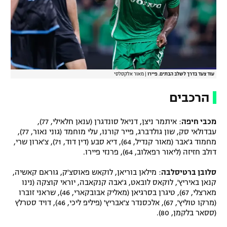
עוד צעד בדרך לשלב הבתים. פיירו
|
מאור אלקסלסי
הרכבים
מכבי חיפה
: איתמר ניצן, דניאל סונדגרן (ענאן חלאילי, 77),
עבדולאי סק, שון גולדברג, פייר קורנו, עלי מוחמד (גוני נאור, 77),
מחמוד ג'אבר (מאור קנדיל, 64), דיא סבע (דין דוד, 71), צ'ארון שרי,
דולב חזיזה (ליאור רפאלוב, 64), פרנזי פיירו.
סלובן ברטיסלבה
: מילאן בוריאן, לוקאש פאוסצ'ק, גוראם קאשיה,
קנאן באיריץ', לוקאס לובאט, ג'אבה קנקאבה, יוראי קוצקה (נינו
מארצלי, 67), טיגרן בסרגיאן (מאליק אבובקארי, 46), שראני זוברו
(מרקו טוליץ', 67), אלכסנדר צ'אבריץ' (פיליפ ליכי, 46), דויד סטרלץ
(ססאר בלקמן, 80).