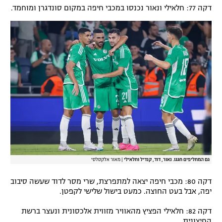
דקה 77: חלאילי ונאור נכנסו במכבי חיפה במקום סונדגרן ומוחמד.
גם המחליפים חגגו. נאור, דוד, קנדיל וחלאילי
|
מאור אלקסלסי
דקה 80: מכבי חיפה יצאה למתפרצת, שרי מסר לדוד שעשה סיבוב
יפה, אבל בעט החוצה. כמעט בישול שלישי לקפטן.
דקה 82: חלאילי הפציץ מהאוויר מזווית אלכסונית ונעצר ברשת
החיצונית.