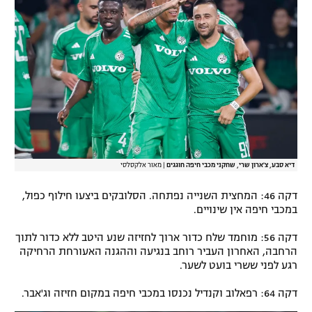
דיא סבע, צ'ארון שרי, שחקני מכבי חיפה חוגגים
|
מאור אלקסלסי
דקה 46: המחצית השנייה נפתחה. הסלובקים ביצעו חילוף כפול,
במכבי חיפה אין שינויים.
דקה 56: מוחמד שלח כדור ארוך לחזיזה שנע היטב ללא כדור לתוך
הרחבה, האחרון העביר רוחב בנגיעה וההגנה האעורחת הרחיקה
רגע לפני ששרי בועט לשער.
דקה 64: רפאלוב וקנדיל נכנסו במכבי חיפה במקום חזיזה וג'אבר.