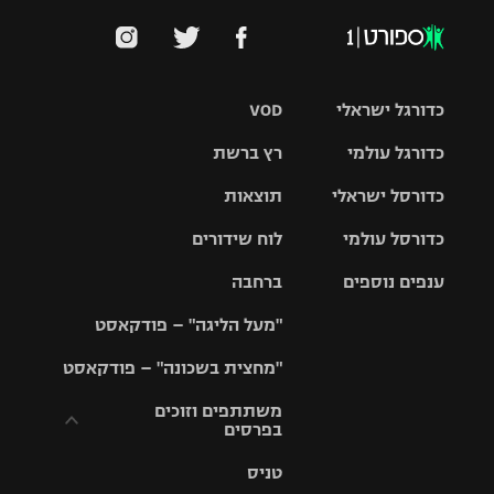
כדורגל ישראלי
VOD
כדורגל עולמי
רץ ברשת
ליגת העל
כדורסל ישראלי
תוצאות
ליגת
ליגה לאומית
האלופות
כדורסל עולמי
לוח שידורים
ליגת ווינר
סל
גביע הטוטו
ענפים נוספים
ברחבה
ליגה
NBA
אירופית
"מעל הליגה" – פודקאסט
ליגה לאומית
ליגיונרים
טניס
יורוליג
ליגה אנגלית
"מחצית בשכונה" – פודקאסט
כדורסל נשים
גביע המדינה
כדוריד
יורוקאפ
ליגה גרמנית
משתתפים וזוכים
בפרסים
מכבי תל
נבחרת
כדורעף
אביב
ישראל
ליגה
טניס
ספרדית
תקנון משתתפים