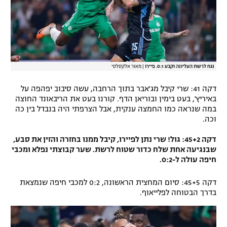
נגח לרשת העליונה וקבע 0:1. פיירו
|
מאור אלקסלסי
דקה 41: שרי קיבל מג'אבר בתוך הרחבה, עשה סיבוב יפהפה על
באיריץ', בעט בימין ובוריאן הדף. קורנו בעט את הריבאונד החוצה
במה שנראה כמו החמצה ענקית, אבל הצרפתי היה בנבדל בין כה
וכה.
דקה 45+2: גול! שרי נתן לפיירו, קיבל ממנו בחזרה והזין את סבע,
שבנגיעה אחת שלח כדור שטוח לרשת. שער קבוצתי נפלא ומכבי
חיפה עולה ל-0:2.
דקה 45+5: סיום המחצית הראשונה, 0:2 למכבי חיפה שנמצאת
בדרך הבטוחה לפלייאוף.