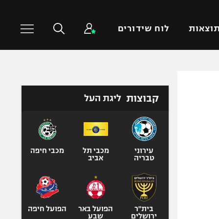
וצאות
לוח שידורים
כדורסל עולמי
ענפים נוספים
קבוצות
ליגת העל
NBA
טניס
יורוליג
כדוריד
יורוקאפ
כדורעף
שחייה
עירוני
מכבי תל
מכבי חיפה
טבריה
אביב
ג'ודו
אגרוף
ספורט אולימפי
UFC
בית"ר
הפועל באר
הפועל חיפה
ירושלים
שבע