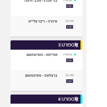
עכשיו
בני סכנין - מכבי חיפה
ישיר
22:50
טיגרה - ריבר פלייט
ישיר
עכשיו
אודינזה - נוטינגהאם
ישיר
22:00
ברצלונה - נוטינגהאם
ישיר