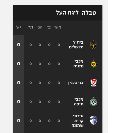
טבלה
ליגת העל
מש׳
נצ׳
הפ׳
תי׳
נק׳
בית"ר
0
0
0
0
0
ירושלים
מכבי
0
0
0
0
0
נתניה
0
0
0
0
0
בני סכנין
מכבי
0
0
0
0
0
חיפה
עירוני
0
0
0
0
0
קרית
שמונה