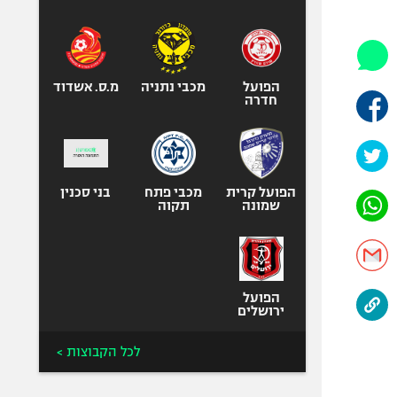
היאבקות WWE
אופניים
ספורט מוטורי
כדורמים
הפועל
מכבי נתניה
מ.ס. אשדוד
חדרה
פוטבול אמריקאי NFL
בייסבול MLB
ספורט אתגרי
ואקסטרים
הפועל קרית
מכבי פתח
בני סכנין
שמונה
תקוה
אומנויות לחימה
גיימינג E-Sports
הפועל
ירושלים
לכל הקבוצות >