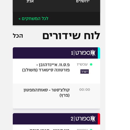
ירושלים
אביב
לכל המשחקים >
לוח שידורים
הכל
עכשיו
פ.ס.וו. איינדהובן -
פורטונה סיטארד (משולב)
ישיר
00:00
קולצ'סטר - סאותהמפטון
(פרץ)