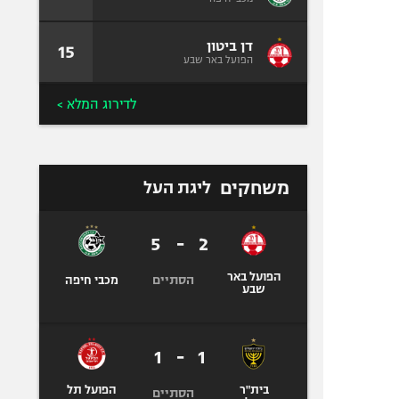
דן ביטון
15
הפועל באר שבע
לדירוג המלא >
משחקים
ליגת העל
5
-
2
הפועל באר
הסתיים
מכבי חיפה
שבע
1
-
1
בית"ר
הפועל תל
הסתיים