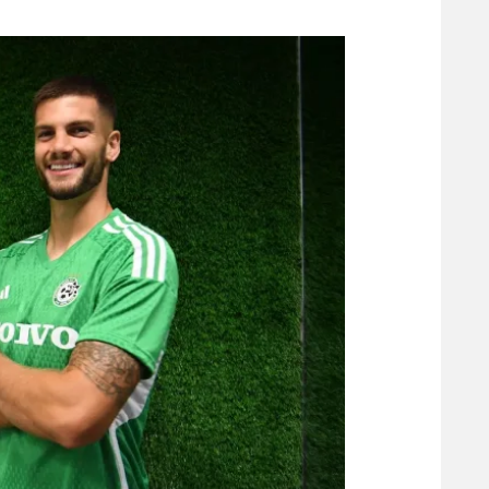
משתתפים וזוכים בפרסים
מכבי ת
הפועל 
תקנון משתתפים וזוכים בפרסים
הפועל 
תקנון עבור פעילות אלקטרה
הפועל 
תקנון עבור פעילות ספורט 1 – "מרלן"
מכבי נ
טניס
בני יהו
גיימינג E-Sports
תנאי שימוש
מדיניות פרטיות
תקנון פעילות ספורט 1
רשיון להקרנה פומבית לבית עסק
הצטרפות לחבילת הערוצים
לוח דרושים – ג'ובנט
תגיות