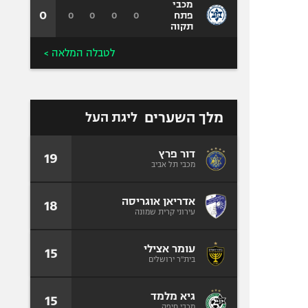
מכבי
0
0
0
0
0
פתח
תקוה
לטבלה המלאה >
מלך השערים
ליגת העל
דור פרץ
19
מכבי תל אביב
אדריאן אוגריסה
18
עירוני קרית שמונה
עומר אצילי
15
בית"ר ירושלים
גיא מלמד
15
מכבי חיפה