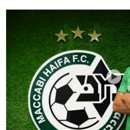
ל אביב
ליגה טורקית
תל אביב
ליגה סינית
חיפה
ליגה ברזילאית
באר שבע
ליגות נוספות
תניה
דה