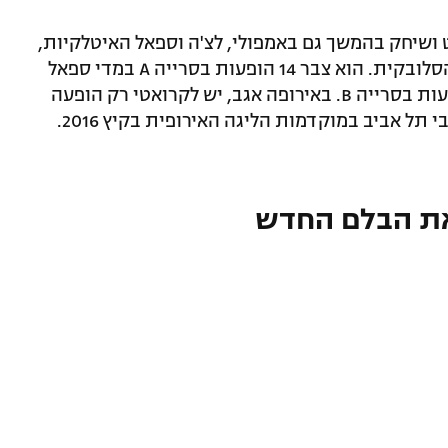
ושיחק בהמשך גם באמפולי, לצ'ה וספאל האיטלקיות,
זאגלבי לובין הפולנית ודונייסקה סטרדה הסלובקית. הוא צבר 14 הופעות בסרייה A במדי ספאל
בשנים 2017-2019 וברזומה שלו גם 48 הופעות בסרייה B. באירופה אגב, יש לקרואטי רק הופעה
אחת: 120 דקות עם היידוק ספליט נגד מכבי תל אביב במוקדמות הליגה האירופית בקיץ 2016.
 את הבלם החדש