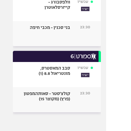
עכשיו
וולפסבורג -
קייזרסלאוטרן
ישיר
23:30
בני סכנין - מכבי חיפה
עכשיו
סבב המאסטרס,
מונטריאול 8.8 (1)
ישיר
23:30
קולצ'סטר - סאותהמפטון
(פרץ) (מקוצר 15)