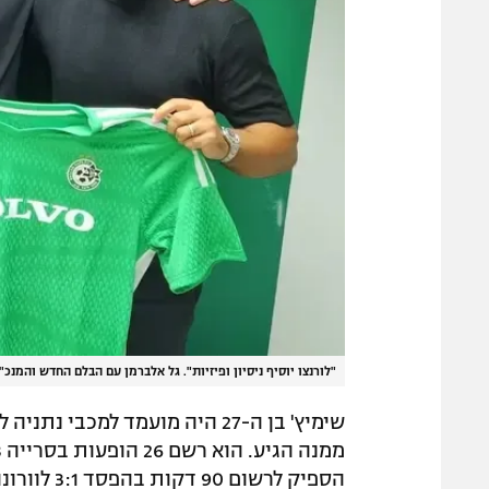
"לורנצו יוסיף ניסיון ופיזיות". גל אלברמן עם הבלם החדש והמנכ"
שימיץ' בן ה-27 היה מועמד למכ
הספיק לרשום 90 דקות בהפסד 3:1 לוורונה בסיבוב הראשון בגביע.