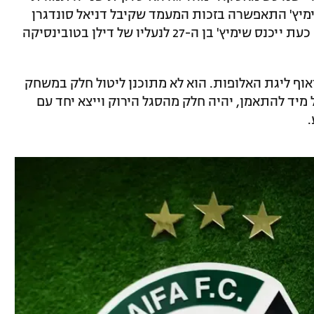
ימיץ' התאפשרה בזכות המעמד שקיבל דניאל סונדגרן
כישראלי, מה שפינה מקום לזר נוסף בסגל. כעת ייכנס שימיץ' בן ה-27 לנעליו של דילן בטובינסיקה
וף ליגת האלופות. הוא לא מתוכנן ליטול חלק במשחק
ל מיד להתאמן, יהיה חלק מהסגל הירוק וייצא יחד עם
.