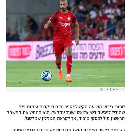
רשיון להקרנה פומבית לבית עסק
הצטרפות לחבילת הערוצים
לוח דרושים – ג'ובנט
תגיות
המגזין
רמזי ספורי
|
דני מרון
ספורי כידוע הושעה הקיץ למספר ימים בעקבות עימות פיזי
שהוביל לפגיעה בשי אליאס ושגיב יחזקאל. הוא החמיץ את המשחק
הראשון מול לבסקי סופיה, אך לקראת הגומלין שב לסגל.
רק ביום ראשון האחרון הוא פתח במשחק הדירוג בגביע הטוטו