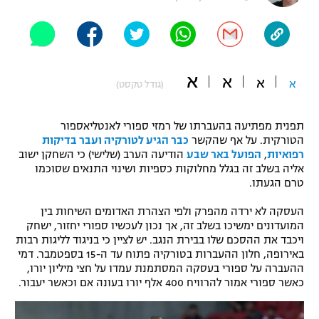
"מחצית בשכונה" – פודקאסט
אופניים
ספורט מוטורי
משתתפים וזוכים בפרסים
א
א
א
א
(גודל טקסט)
כדורמים
תקנון משתתפים וזוכים בפרסים
טניס
תפנית מפתיעה בהעברתו של רמזי ספורי לאנטליאספור
פוטבול אמריקאי NFL
הטורקית. על אף שהקשר
כבר הגיע לטורקיה ועבר בדיקות
תקנון עבור פעילות אלקטרה
רפואיות
,
הפועל באר שבע
הודיעה הערב (שלישי) כי השחקן ישוב
גיימינג E-Sports
בייסבול MLB
אליה בשלב זה בגלל מחלוקות כספיות ושינוי התנאים שסוכמו
תקנון עבור פעילות ספורט 1 – "מרלן"
טרם הגעתו.
ספורט אתגרי ואקסטרים
תנאי שימוש
העסקה לא ירדה מהפרק ולפי הצהרת האדומים השיחות בין
המועדונים ימשיכו בשלב זה, אך נכון לעכשיו ספורי יחזור, ישחק
אומנויות לחימה
ויכבד את ההסכם שלו בבירת הנגב. יש לציין כי בניגוד לליגות רבות
באירופה, חלון ההעברות בטורקיה פתוח עד ה-15 בספטמבר. דמי
מדיניות פרטיות
גיימינג E-Sports
ההעברה על ספורי בעסקה המסתמנת עמדו על חצי מיליון יורו,
כאשר ספורי אמור להרוויח 400 אלף יורו בעונה אם וכאשר יעבור.
תקנון פעילות ספורט 1