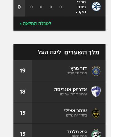
מכבי
0
0
0
0
0
פתח
תקוה
לטבלה המלאה >
מלך השערים
ליגת העל
דור פרץ
19
מכבי תל אביב
אדריאן אוגריסה
18
עירוני קרית שמונה
עומר אצילי
15
בית"ר ירושלים
גיא מלמד
15
מכבי חיפה