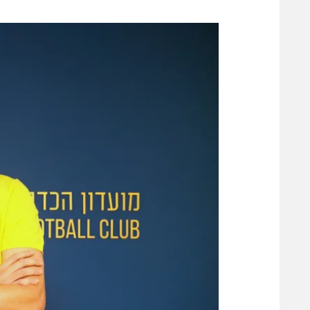
משתתפים וזוכים בפרסים
מכבי ת
הפועל 
תקנון משתתפים וזוכים בפרסים
הפועל 
תקנון עבור פעילות אלקטרה
הפועל 
תקנון עבור פעילות ספורט 1 – "מרלן"
מכבי נ
טניס
בני יהו
גיימינג E-Sports
תנאי שימוש
מדיניות פרטיות
תקנון פעילות ספורט 1
רשיון להקרנה פומבית לבית עסק
הצטרפות לחבילת הערוצים
לוח דרושים – ג'ובנט
תגיות