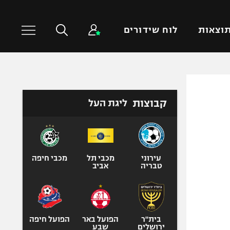
וצאות
לוח שידורים
כדורסל עולמי
ענפים נוספים
קבוצות
ליגת העל
NBA
טניס
יורוליג
כדוריד
יורוקאפ
כדורעף
שחייה
עירוני
מכבי תל
מכבי חיפה
טבריה
אביב
ג'ודו
אגרוף
ספורט אולימפי
UFC
בית"ר
הפועל באר
הפועל חיפה
ירושלים
שבע