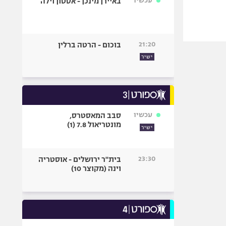
עכשיו
באיירן מינכן - אסטון וילה
21:20
בוכום - הרטה ברלין
ישיר
עכשיו
סבב המאסטרס,
מונטריאול 7.8 (1)
ישיר
23:30
בית"ר ירושלים - אוסטריה
וינה (מקוצר 10)