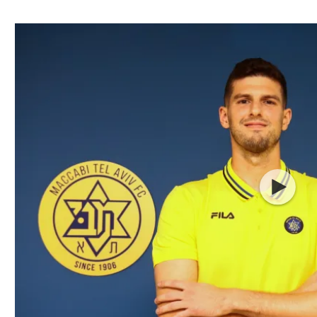
ל אביב
ליגה טורקית
תל אביב
ליגה סינית
חיפה
ליגה ברזילאית
באר שבע
ליגות נוספות
תניה
דה