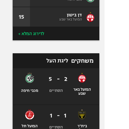
דן ביטון
15
הפועל באר שבע
לדירוג המלא >
משחקים
ליגת העל
5
-
2
הפועל באר
הסתיים
מכבי חיפה
שבע
1
-
1
בית"ר
הפועל תל
הסתיים