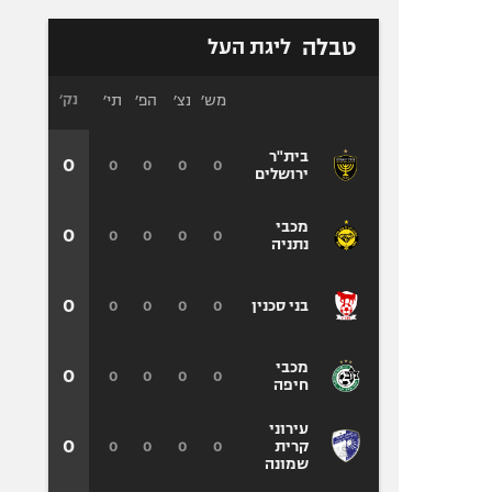
טבלה
ליגת העל
מש׳
נצ׳
הפ׳
תי׳
נק׳
בית"ר
0
0
0
0
0
ירושלים
מכבי
0
0
0
0
0
נתניה
0
0
0
0
0
בני סכנין
מכבי
0
0
0
0
0
חיפה
עירוני
0
0
0
0
0
קרית
שמונה