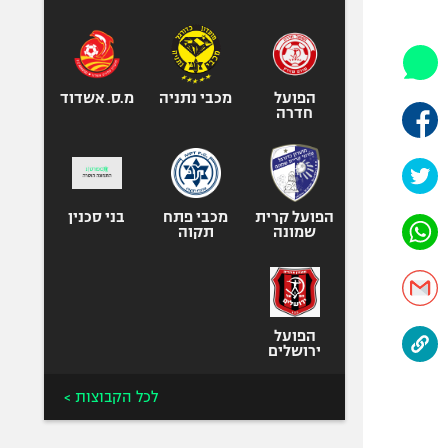
היאבקות WWE
אופניים
ספורט מוטורי
כדורמים
הפועל
מכבי נתניה
מ.ס. אשדוד
חדרה
פוטבול אמריקאי NFL
בייסבול MLB
ספורט אתגרי
ואקסטרים
הפועל קרית
מכבי פתח
בני סכנין
שמונה
תקוה
אומנויות לחימה
גיימינג E-Sports
הפועל
ירושלים
לכל הקבוצות >