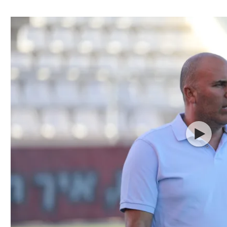
ל אביב
ליגה טורקית
תל אביב
ליגה סינית
חיפה
ליגה ברזילאית
באר שבע
ליגות נוספות
תניה
דה