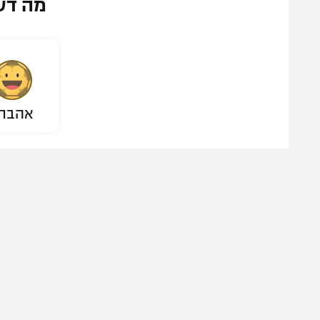
מה דע
אהבת