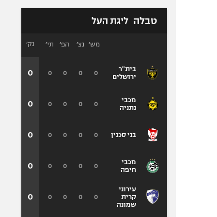
טבלה
ליגת העל
מש׳
נצ׳
הפ׳
תי׳
נק׳
בית"ר
0
0
0
0
0
ירושלים
מכבי
0
0
0
0
0
נתניה
0
0
0
0
0
בני סכנין
מכבי
0
0
0
0
0
חיפה
עירוני
0
0
0
0
0
קרית
שמונה