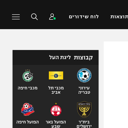
וצאות
לוח שידורים
כדורסל עולמי
ענפים נוספים
קבוצות
ליגת העל
NBA
טניס
יורוליג
כדוריד
יורוקאפ
כדורעף
שחייה
עירוני
מכבי תל
מכבי חיפה
טבריה
אביב
ג'ודו
אגרוף
ספורט אולימפי
UFC
בית"ר
הפועל באר
הפועל חיפה
ירושלים
שבע