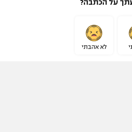
תך על הכתבה?
י
לא אהבתי