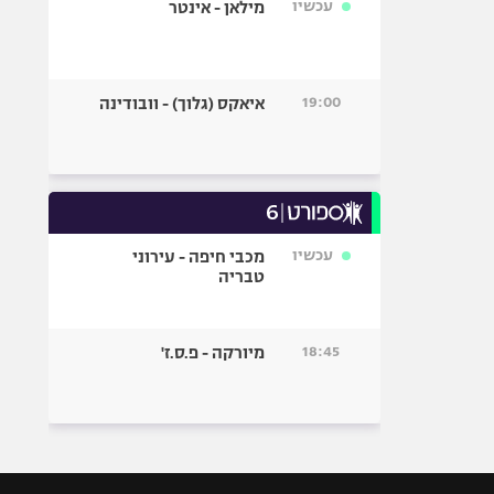
עכשיו
מילאן - אינטר
19:00
איאקס (גלוך) - וובודינה
עכשיו
מכבי חיפה - עירוני
טבריה
18:45
מיורקה - פ.ס.ז'