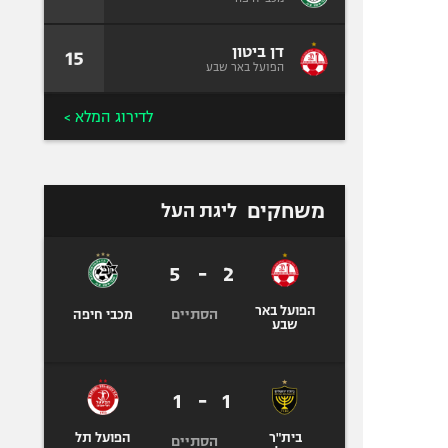
דן ביטון
15
הפועל באר שבע
לדירוג המלא >
משחקים
ליגת העל
5
-
2
הפועל באר
הסתיים
מכבי חיפה
שבע
1
-
1
בית"ר
הפועל תל
הסתיים