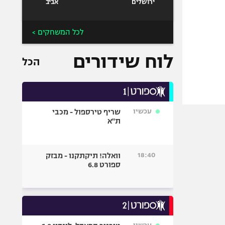
ירושלים
אביב
לכל המשחקים >
לוח שידורים
הכל
עכשיו
שריף טירספול - מכבי
ת"א
18:40
וואלה! תיקתקנו - מבזק
ספורט 6.8