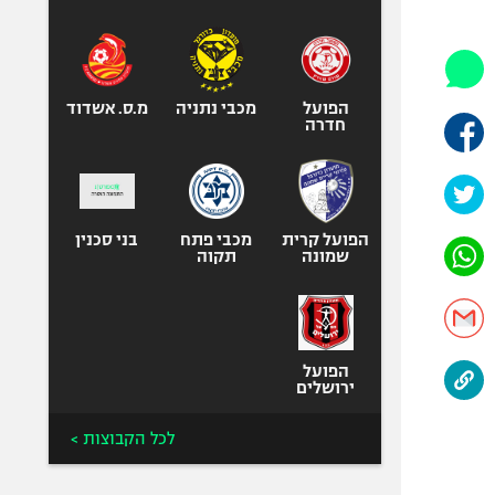
היאבקות WWE
אופניים
ספורט מוטורי
כדורמים
הפועל
מכבי נתניה
מ.ס. אשדוד
חדרה
פוטבול אמריקאי NFL
בייסבול MLB
ספורט אתגרי
ואקסטרים
הפועל קרית
מכבי פתח
בני סכנין
שמונה
תקוה
אומנויות לחימה
גיימינג E-Sports
הפועל
ירושלים
לכל הקבוצות >