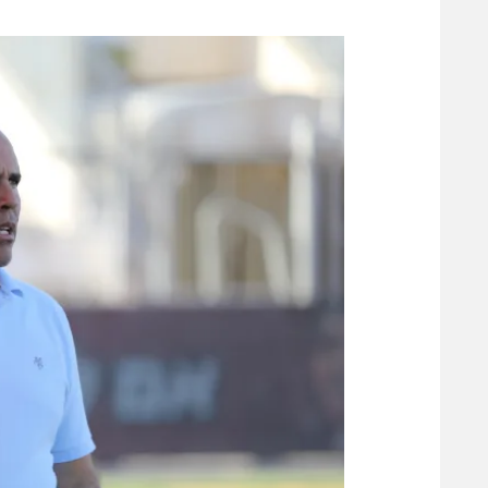
משתתפים וזוכים בפרסים
מכבי ת
הפועל 
תקנון משתתפים וזוכים בפרסים
הפועל 
תקנון עבור פעילות אלקטרה
הפועל 
תקנון עבור פעילות ספורט 1 – "מרלן"
מכבי נ
טניס
בני יהו
גיימינג E-Sports
תנאי שימוש
מדיניות פרטיות
תקנון פעילות ספורט 1
רשיון להקרנה פומבית לבית עסק
הצטרפות לחבילת הערוצים
לוח דרושים – ג'ובנט
תגיות