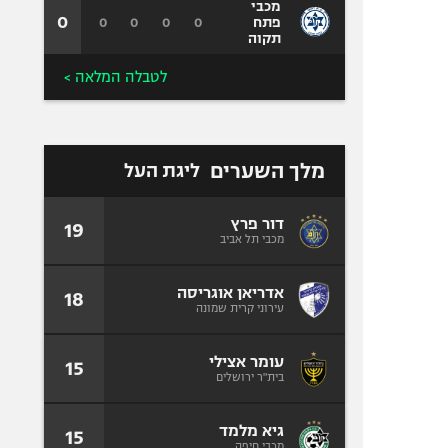
מכבי
0
0
0
0
0
פתח
תקוה
לטבלה המלאה >
מלך השערים
ליגת העל
דור פרץ
19
מכבי תל אביב
אדריאן אוגריסה
18
עירוני קרית שמונה
עומר אצילי
15
בית"ר ירושלים
גיא מלמד
15
מכבי חיפה