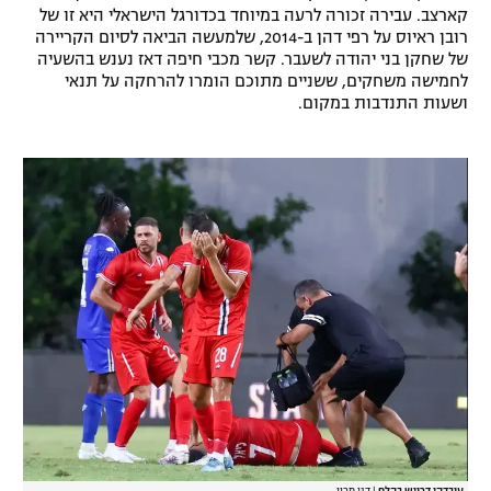
קארצב. עבירה זכורה לרעה במיוחד בכדורגל הישראלי היא זו של
רשיון להקרנה פומבית לבית עסק
רובן ראיוס על רפי דהן ב-2014, שלמעשה הביאה לסיום הקריירה
של שחקן בני יהודה לשעבר. קשר מכבי חיפה דאז נענש בהשעיה
הצטרפות לחבילת הערוצים
לחמישה משחקים, ששניים מתוכם הומרו להרחקה על תנאי
ושעות התנדבות במקום.
לוח דרושים – ג'ובנט
תגיות
המגזין