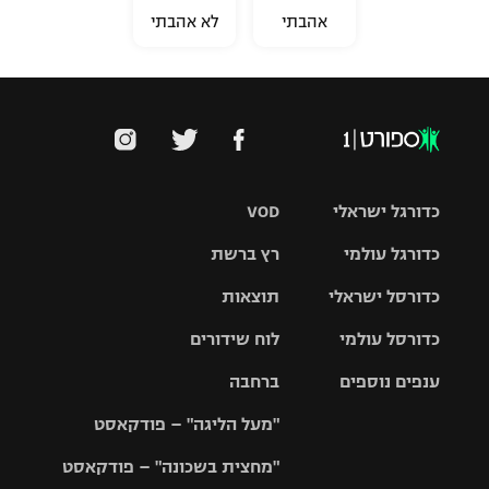
אהבתי
לא אהבתי
כדורגל ישראלי
VOD
כדורגל עולמי
רץ ברשת
ליגת העל
כדורסל ישראלי
תוצאות
ליגת
ליגה לאומית
האלופות
כדורסל עולמי
לוח שידורים
ליגת ווינר
סל
גביע הטוטו
ענפים נוספים
ברחבה
ליגה
NBA
אירופית
"מעל הליגה" – פודקאסט
ליגה לאומית
ליגיונרים
טניס
יורוליג
ליגה אנגלית
"מחצית בשכונה" – פודקאסט
כדורסל נשים
גביע המדינה