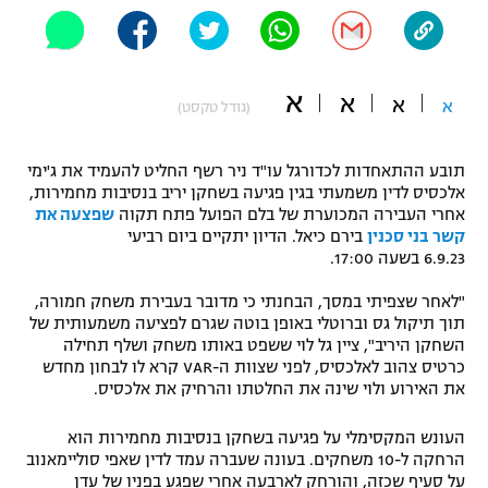
"מחצית בשכונה" – פודקאסט
אופניים
א
ספורט מוטורי
א
משתתפים וזוכים בפרסים
א
א
(גודל טקסט)
כדורמים
תקנון משתתפים וזוכים בפרסים
תובע ההתאחדות לכדורגל עו"ד ניר רשף החליט להעמיד את ג'ימי
טניס
אלכסיס לדין משמעתי בגין פגיעה בשחקן יריב בנסיבות מחמירות,
פוטבול אמריקאי NFL
אחרי העבירה המכוערת של בלם הפועל פתח תקוה
שפצעה את
תקנון עבור פעילות אלקטרה
קשר בני סכנין
בירם כיאל. הדיון יתקיים ביום רביעי
גיימינג E-Sports
בייסבול MLB
6.9.23 בשעה 17:00.
תקנון עבור פעילות ספורט 1 – "מרלן"
"לאחר שצפיתי במסך, הבחנתי כי מדובר בעבירת משחק חמורה,
ספורט אתגרי ואקסטרים
תנאי שימוש
תוך תיקול גס וברוטלי באופן בוטה שגרם לפציעה משמעותית של
השחקן היריב", ציין גל לוי ששפט באותו משחק ושלף תחילה
אומנויות לחימה
כרטיס צהוב לאלכסיס, לפני שצוות ה-VAR קרא לו לבחון מחדש
את האירוע ולוי שינה את החלטתו והרחיק את אלכסיס.
מדיניות פרטיות
גיימינג E-Sports
העונש המקסימלי על פגיעה בשחקן בנסיבות מחמירות הוא
הרחקה ל-10 משחקים. בעונה שעברה עמד לדין שאפי סוליימאנוב
תקנון פעילות ספורט 1
על סעיף שכזה, והורחק לארבעה אחרי שפגע בפניו של עדן