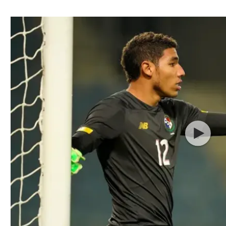
ל אביב
ליגה טורקית
תל אביב
ליגה סינית
חיפה
ליגה ברזילאית
באר שבע
ליגות נוספות
תניה
דה