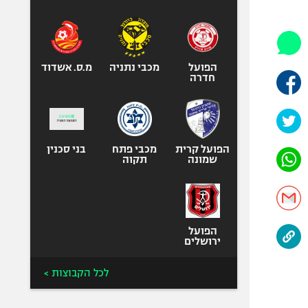
היאבקות WWE
אופניים
ספורט מוטורי
כדורמים
הפועל
מכבי נתניה
מ.ס. אשדוד
חדרה
פוטבול אמריקאי NFL
בייסבול MLB
ספורט אתגרי
ואקסטרים
הפועל קרית
מכבי פתח
בני סכנין
שמונה
תקוה
אומנויות לחימה
גיימינג E-Sports
הפועל
ירושלים
לכל הקבוצות >