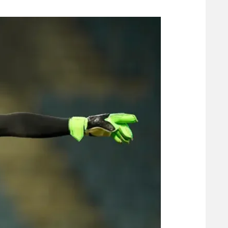
משתתפים וזוכים בפרסים
מכבי ת
הפועל 
תקנון משתתפים וזוכים בפרסים
הפועל 
תקנון עבור פעילות אלקטרה
הפועל 
תקנון עבור פעילות ספורט 1 – "מרלן"
מכבי נ
טניס
בני יהו
גיימינג E-Sports
תנאי שימוש
מדיניות פרטיות
תקנון פעילות ספורט 1
רשיון להקרנה פומבית לבית עסק
הצטרפות לחבילת הערוצים
לוח דרושים – ג'ובנט
תגיות