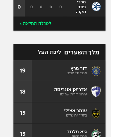
מכבי
0
0
0
0
0
פתח
תקוה
לטבלה המלאה >
מלך השערים
ליגת העל
דור פרץ
19
מכבי תל אביב
אדריאן אוגריסה
18
עירוני קרית שמונה
עומר אצילי
15
בית"ר ירושלים
גיא מלמד
15
מכבי חיפה