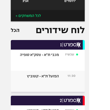
ירושלים
אביב
לכל המשחקים >
לוח שידורים
הכל
עכשיו
מכבי ת"א - צסק"א סופיה
11:30
הפועל ת"א - קטוביץ