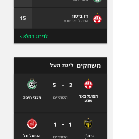
דן ביטון
15
הפועל באר שבע
לדירוג המלא >
משחקים
ליגת העל
5
-
2
הפועל באר
הסתיים
מכבי חיפה
שבע
1
-
1
בית"ר
הפועל תל
הסתיים