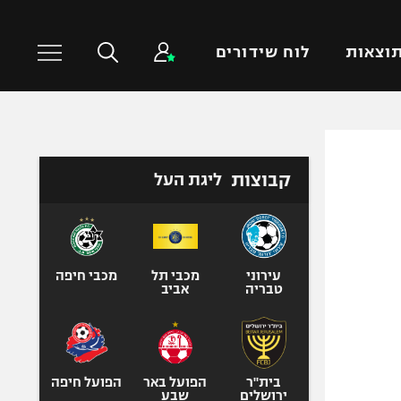
וצאות
לוח שידורים
כדורסל עולמי
ענפים נוספים
קבוצות
ליגת העל
NBA
טניס
יורוליג
כדוריד
יורוקאפ
כדורעף
שחייה
עירוני
מכבי תל
מכבי חיפה
טבריה
אביב
ג'ודו
אגרוף
ספורט אולימפי
UFC
בית"ר
הפועל באר
הפועל חיפה
ירושלים
שבע