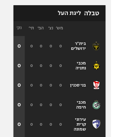
טבלה
ליגת העל
מש׳
נצ׳
הפ׳
תי׳
נק׳
בית"ר
0
0
0
0
0
ירושלים
מכבי
0
0
0
0
0
נתניה
0
0
0
0
0
בני סכנין
מכבי
0
0
0
0
0
חיפה
עירוני
0
0
0
0
0
קרית
שמונה