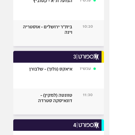
עכשיו
הפועל ת"א - קטוביץ
10:20
בית"ר ירושלים - אוסטריה
וינה
עכשיו
איאקס (גלוך) - שלבורן
11:30
טוונטה (למקין) -
דונאיסקה סטרדה