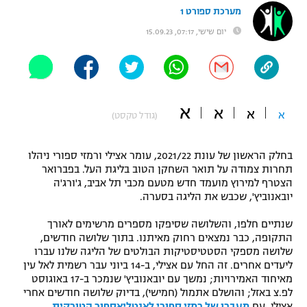
מערכת ספורט 1
"מחצית בשכונה" – פודקאסט
אופניים
יום שישי, 07:17, 15.09.23
ספורט מוטורי
משתתפים וזוכים בפרסים
כדורמים
תקנון משתתפים וזוכים בפרסים
א
טניס
א
א
א
(גודל טקסט)
פוטבול אמריקאי NFL
תקנון עבור פעילות אלקטרה
בחלק הראשון של עונת 2021/22, עומר אצילי ורמזי ספורי ניהלו
גיימינג E-Sports
בייסבול MLB
תחרות צמודה על תואר השחקן הטוב בליגת העל. בפברואר
תקנון עבור פעילות ספורט 1 – "מרלן"
הצטרף למירוץ מועמד חדש מטעם מכבי תל אביב, ג'ורג'ה
ספורט אתגרי ואקסטרים
יובאנוביץ', שכבש את הליגה בסערה.
תנאי שימוש
שנתיים חלפו, והשלושה שסיפקו מספרים מרשימים לאורך
אומנויות לחימה
התקופה, כבר נמצאים רחוק מאיתנו. בתוך שלושה חודשים,
מדיניות פרטיות
שלושה מספקי הסטטיסטיקות הבולטים של הליגה שלנו עברו
גיימינג E-Sports
ליעדים אחרים. זה החל עם אצילי, ב-14 ביוני עבר רשמית לאל עין
מאיחוד האמירויות; נמשך עם יובאנוביץ' שנמכר ב-17 באוגוסט
תקנון פעילות ספורט 1
לפ.צ באזל; והושלם אתמול (חמישי), בדיוק שלושה חודשים אחרי
אצילי, עם
מעברו של רמזי ספורי לאנטליאספור הטורקית
.