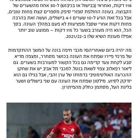
116 דקות, ואחראי (בבישול או בכיבוש) ל-30 אחוז מהשערים של
הקבוצה. בעונה החולפת ספורי סיפק מספרים קצת פחות טובים,
אבל בכל זאת הגיע ל-10 שערים ו-4 בישולים, ועשה זאת בהרבה
פחות דקות אחרי שסבל מפציעות לא פעם במהלך העונה. בסך
הכל, הוא היה מעורב בשער כל 115 דקות – ממוצע טוב יותר
אפילו מעונת השיא שלו ב-2021/22.
מה יהיה ביום שאחריהם? מכבי חיפה בונה על המשך ההתקדמות
של פרנזי פיירו שפתח את העונה בכושר מסחרר, ומצפה מדיא
סבע לקחת צעד קדימה גם בכל הקשור למעורבות בשערים. גם
ליאור רפאלוב צפוי לשאת בנטל. למכבי תל אביב יש את שחקן
ההכרעה האולטימטיבי בדמותו של ערן זהבי, אבל בגילו גם הוא
יזדקק לסיוע. מילסון שפתח את העונה עם שני בישולים ושער
בליגת העל, מסתמן כחלק מהפיתרון.