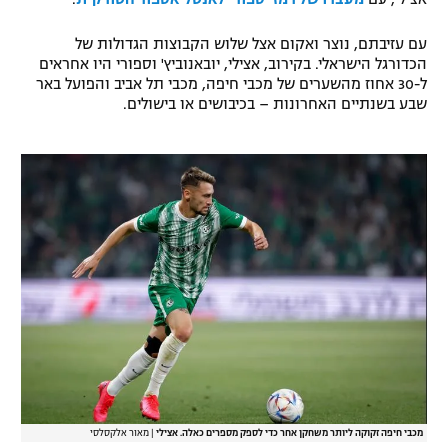
רשיון להקרנה פומבית לבית עסק
עם עזיבתם, נוצר ואקום אצל שלוש הקבוצות הגדולות של
הכדורגל הישראלי. בקירוב, אצילי, יובאנוביץ' וספורי היו אחראים
הצטרפות לחבילת הערוצים
ל-30 אחוז מהשערים של מכבי חיפה, מכבי תל אביב והפועל באר
שבע בשנתיים האחרונות – בכיבושים או בישולים.
לוח דרושים – ג'ובנט
תגיות
המגזין
מכבי חיפה זקוקה ליותר משחקן אחר כדי לספק מספרים כאלה. אצילי
|
מאור אלקסלסי