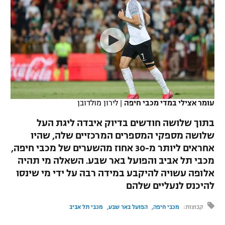
כדורסל נשים
נבחרת ישראל
יורוליג
ליגה ספרדית
טניס
VOD
מכבי תל אביב
מכבי חיפה
יורוקאפ
ליגה איטלקית
כדוריד
הפועל חולון
בית"ר ירושלים
רץ ברשת
ליגה צרפתית
כדורעף
הפועל ירושלים
מכבי תל אביב
ליגה הולנדית
שחייה
תוצאות
עומר אצילי במדי מכבי חיפה
|
לירון מולדובן
דני אבדיה
הפועל תל אביב
ליגה טורקית
בתוך שלושה חודשים בדיוק איבדה ליגת העל
ג'ודו
הפועל חיפה
שלושה מספקי המספרים המרכזיים שלה, שהיו
לוח שידורים
ליגה סינית
אחראים ליותר מ-30 אחוז מהשערים של מכבי חיפה,
אגרוף
הפועל באר שבע
מכבי תל אביב והפועל באר שבע. השאלה מי תהיה
ליגה ברזילאית
ברחבה
אלופה עשויה להיקבע במידה רבה על ידי מי שינסו
ספורט אולימפי
מכבי נתניה
להיכנס לנעליים שלהם
ליגות נוספות
UFC
"מעל הליגה" – פודקאסט
בני יהודה
קבוצות:
מכבי חיפה
הפועל באר שבע
מכבי תל אביב
היאבקות WWE