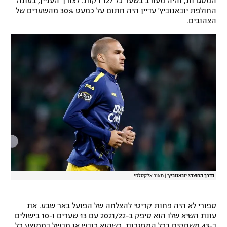
המסגרות, והיה מעורב בשער כל 127 דקות. לצורך העניין, בעונה
החולפת יובאנוביץ' עדיין היה חתום על כמעט 30% מהשערים של
הצהובים.
בדרך החוצה? יובאנוביץ'
|
מאור אלקסלסי
ספורי לא היה פחות קריטי להצלחה של הפועל באר שבע. את
עונת השיא שלו הוא סיפק ב-2021/22 עם 13 שערים ו-10 בישולים
ב-43 משחקים בכל המסגרות, כשהוא כובש או מבשל בממוצע כל