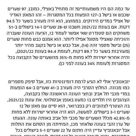
עד כמה הם היו משמעותיים? זה מתחיל באצילי, כמובן. 97 שערים
שכבש או בישל ב-127 הופעות בכל המסגרות – זהו המאזן האדיר
של אצילי במדים הירוקים. בממוצע, הוא היה מעורב בשער כל 94.5
דקות. אם בעונת 2021/22 חשבנו ש-28 שערים ו-14 בישולים ב-51
משחקים הם סטנדרט שאי אפשר לעמוד בו, הגיעה העונה שעברה
והוכיחה שאצילי מסוגל אפילו ליותר. הוא אמנם כבש פחות שערים
(25) ובישל מספר זהה (14), אבל כבש או בישל בקצב מהיר יותר
(מעורבות בשער כל 89.7 דקות, לעומת 94.4 בעונת 2021/22),
והיה אחראי ישירות ללא פחות מ-35% מהשערים של הקבוצה בכל
המסגרות (לעומת 34% בעונה לפני כן).
יובאנוביץ' אולי לא הגיע לרמת דומיננטיות כזו, אבל סיפק מספרים
כמו מכונה. החלוץ הסרבי היה מעורב ב-41 שערים ב-64 הופעות
במדי מכבי תל אביב ובחצי העונה הראשונה שלו בקבוצה,
הצהובים היו תלויים בו כמעט באופן אבסולוטי. את עונת 2021/22,
בה הצטרף לצהובים רק בפברואר, הוא סיים עם מאזן של 12
שערים ו-3 בישולים. למעשה, הוא היה אחראי ישירות ללא פחות
מ-42.8% מכלל השערים של מכבי תל אביב באותה עונה. הגעתו
של ערן זהבי בעונה שלאחר מכן, הפחיתה מן הסתם את התלות
אבל יובאנוביץ' עדיין היה חתום על 22 שערים ו-5 בישולים בכל