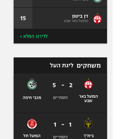
דן ביטון
15
הפועל באר שבע
לדירוג המלא >
משחקים
ליגת העל
5
-
2
הפועל באר
הסתיים
מכבי חיפה
שבע
1
-
1
בית"ר
הפועל תל
הסתיים