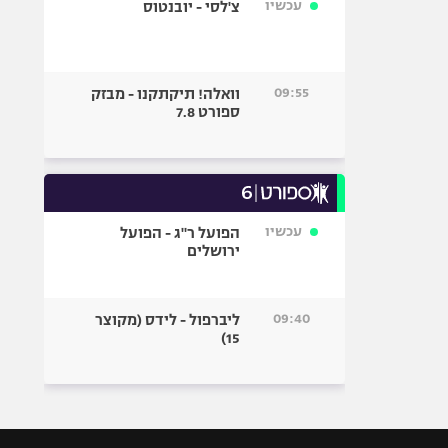
עכשיו
צ'לסי - יובנטוס
09:55
וואלה! תיקתקנו - מבזק
ספורט 7.8
עכשיו
הפועל ר"ג - הפועל
ירושלים
09:40
ליברפול - לידס (מקוצר
15)