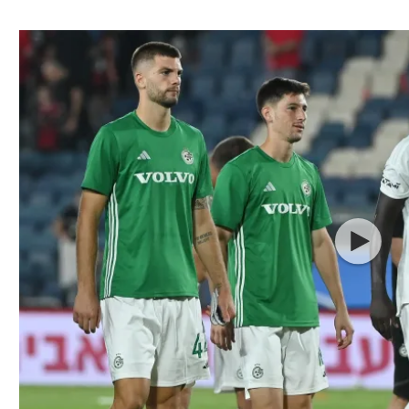
ל אביב
ליגה טורקית
תל אביב
ליגה סינית
חיפה
ליגה ברזילאית
באר שבע
ליגות נוספות
תניה
דה