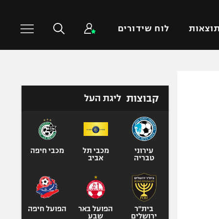
וצאות
לוח שידורים
כדורסל עולמי
ענפים נוספים
קבוצות
ליגת העל
NBA
טניס
יורוליג
כדוריד
יורוקאפ
כדורעף
שחייה
עירוני
מכבי תל
מכבי חיפה
טבריה
אביב
ג'ודו
אגרוף
ספורט אולימפי
UFC
בית"ר
הפועל באר
הפועל חיפה
ירושלים
שבע