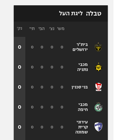
טבלה
ליגת העל
מש׳
נצ׳
הפ׳
תי׳
נק׳
בית"ר
0
0
0
0
0
ירושלים
מכבי
0
0
0
0
0
נתניה
0
0
0
0
0
בני סכנין
מכבי
0
0
0
0
0
חיפה
עירוני
0
0
0
0
0
קרית
שמונה