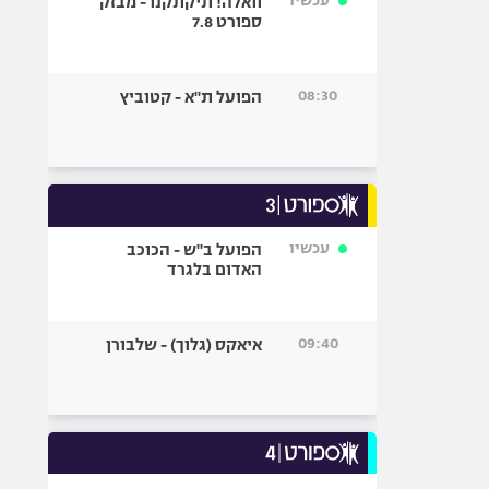
עכשיו
וואלה! תיקתקנו - מבזק
ספורט 7.8
08:30
הפועל ת"א - קטוביץ
עכשיו
הפועל ב"ש - הכוכב
האדום בלגרד
09:40
איאקס (גלוך) - שלבורן