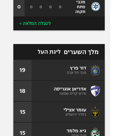
מכבי
0
0
0
0
0
פתח
תקוה
לטבלה המלאה >
מלך השערים
ליגת העל
דור פרץ
19
מכבי תל אביב
אדריאן אוגריסה
18
עירוני קרית שמונה
עומר אצילי
15
בית"ר ירושלים
גיא מלמד
15
מכבי חיפה