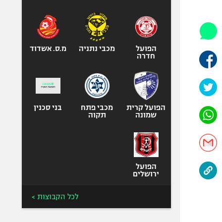
היאבקות WWE
אופניים
ספורט מוטורי
כדורמים
הפועל
מכבי נתניה
מ.ס. אשדוד
חדרה
פוטבול אמריקאי NFL
בייסבול MLB
ספורט אתגרי
ואקסטרים
הפועל קרית
מכבי פתח
בני סכנין
שמונה
תקוה
אומנויות לחימה
גיימינג E-Sports
הפועל
ירושלים
לכל הקבוצות >