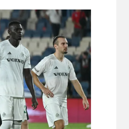
משתתפים וזוכים בפרסים
מכבי ת
הפועל 
תקנון משתתפים וזוכים בפרסים
הפועל 
תקנון עבור פעילות אלקטרה
הפועל 
תקנון עבור פעילות ספורט 1 – "מרלן"
מכבי נ
טניס
בני יהו
גיימינג E-Sports
תנאי שימוש
מדיניות פרטיות
תקנון פעילות ספורט 1
רשיון להקרנה פומבית לבית עסק
הצטרפות לחבילת הערוצים
לוח דרושים – ג'ובנט
תגיות