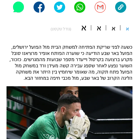
"מחצית בשכונה" – פודקאסט
אופניים
א
א
ספורט מוטורי
א
א
משתתפים וזוכים בפרסים
(גודל טקסט)
כדורמים
כשעה לפני שריקת הפתיחה למשחק הבית מול הפועל ירושלים,
תקנון משתתפים וזוכים בפרסים
טניס
הפועל באר שבע הודיעה כי שוערה הפותח אופיר מרציאנו סובל
פוטבול אמריקאי NFL
מקרע ברצועה בקרסול וייעדר מספר שבועות מהמגרשים. כזכור,
תקנון עבור פעילות אלקטרה
השוער נפצע לאחר שספג עבירה קשה מעידן ורד במשחק מול
גיימינג E-Sports
הפועל פתח תקוה, מה שאומר שיחמיץ בין היתר את משחקה
בייסבול MLB
תקנון עבור פעילות ספורט 1 – "מרלן"
הליגה הקרוב של באר שבע, מול מכבי חיפה במחזור הבא.
ספורט אתגרי ואקסטרים
תנאי שימוש
אומנויות לחימה
מדיניות פרטיות
גיימינג E-Sports
תקנון פעילות ספורט 1