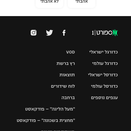
אהבתי
לא אהבתי
כדורגל ישראלי
VOD
כדורגל עולמי
רץ ברשת
ליגת העל
כדורסל ישראלי
תוצאות
ליגת
ליגה לאומית
האלופות
כדורסל עולמי
לוח שידורים
ליגת ווינר
סל
גביע הטוטו
ענפים נוספים
ברחבה
ליגה
NBA
אירופית
"מעל הליגה" – פודקאסט
ליגה לאומית
ליגיונרים
טניס
יורוליג
ליגה אנגלית
"מחצית בשכונה" – פודקאסט
כדורסל נשים
גביע המדינה
כדוריד
יורוקאפ