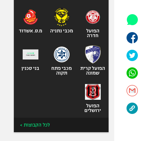
היאבקות WWE
אופניים
ספורט מוטורי
כדורמים
הפועל
מכבי נתניה
מ.ס. אשדוד
חדרה
פוטבול אמריקאי NFL
בייסבול MLB
ספורט אתגרי
ואקסטרים
הפועל קרית
מכבי פתח
בני סכנין
שמונה
תקוה
אומנויות לחימה
גיימינג E-Sports
הפועל
ירושלים
לכל הקבוצות >