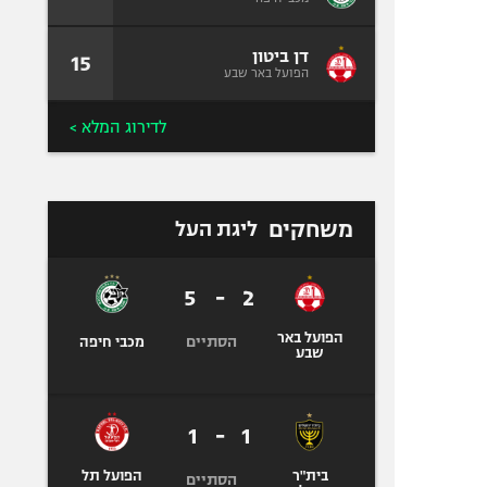
דן ביטון
15
הפועל באר שבע
לדירוג המלא >
משחקים
ליגת העל
5
-
2
הפועל באר
הסתיים
מכבי חיפה
שבע
1
-
1
בית"ר
הפועל תל
הסתיים