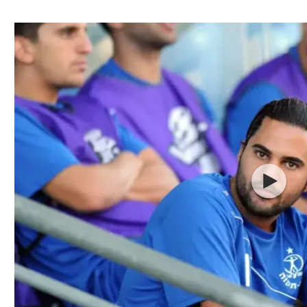
ל אביב
ליגה טורקית
תל אביב
ליגה סינית
חיפה
ליגה ברזילאית
באר שבע
ליגות נוספות
תניה
דה