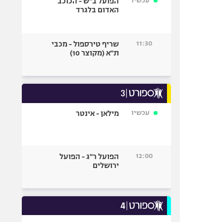
עכשיו
הפועל ב"ש - הכוכב
האדום בלגרד
11:30
שריף טירספול - מכבי
ת"א (מקוצר 10)
עכשיו
מילאן - אינטר
12:00
הפועל ר"ג - הפועל
ירושלים