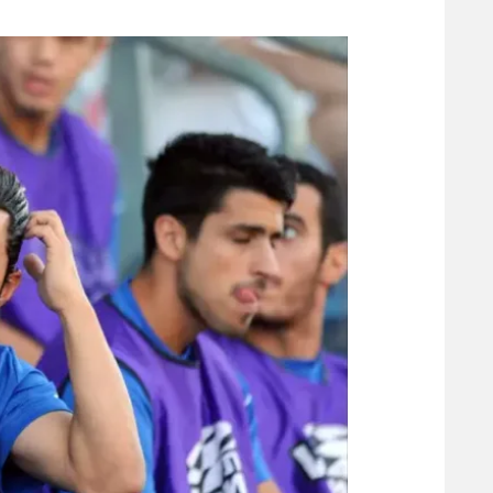
משתתפים וזוכים בפרסים
מכבי ת
הפועל 
תקנון משתתפים וזוכים בפרסים
הפועל 
תקנון עבור פעילות אלקטרה
הפועל 
תקנון עבור פעילות ספורט 1 – "מרלן"
מכבי נ
טניס
בני יהו
גיימינג E-Sports
תנאי שימוש
מדיניות פרטיות
תקנון פעילות ספורט 1
רשיון להקרנה פומבית לבית עסק
הצטרפות לחבילת הערוצים
לוח דרושים – ג'ובנט
תגיות