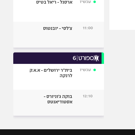
עכשיו
ארסנל - ריאל בטיס
11:00
צ'לסי - יובנטוס
עכשיו
בית"ר ירושלים - א.א.ק
לרנקה
12:10
בוקה ג'וניורס -
אסטודיאנטס