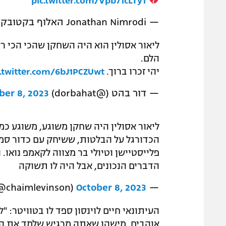
pic.twitter.com/Vpb71cLTy1
— Jonathan Nimrodi האלוף בקטובק
ליאור אסולין הוא היה השחקן שהכי הכי ר
הלם.
יהי זכרו ברוך.
c.twitter.com/6bJ1PCZUwt
— דור בהט (@dorbahat)
ber 8, 2023
ליאור אסולין היה שחקן משוגע, משוגע כ
הכדורגל על הבלטות, ששיחק עם כדור סמר
פלייסטיישן וטיולי בר מצווה לקאמפ נואו. 
הדברים הנכונים, אבל היה לו תשוקה
October 8, 2023
— Chaim Levinson (@chaimlevinson)
העיתונאי חיים לוינסון ספד לו בטוויטר: "
אוהבים. מישהו שאתה מרגיש שלמד את הכ