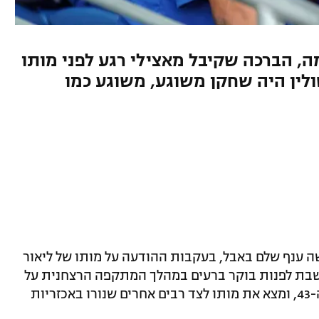
 הברכה שקיבל מאצילי רגע לפני מותו
סולין היה שחקן משוגע, משוגע כמו
שה ענף שלם באבל, בעקבות ההודעה על מותו של ליאור
בשבת לפנות בוקר ברעים במהלך המתקפה הרצחנית על
ישראל. אסולין יצא לחגוג את יום הולדתו ה-43, ומצא את מותו לצד רבים אחרים שנורו באכזריות