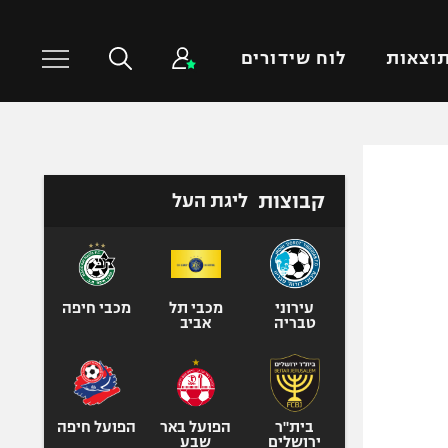
וצאות
לוח שידורים
כדורסל עולמי
ענפים נוספים
קבוצות
ליגת העל
NBA
טניס
יורוליג
כדוריד
יורוקאפ
כדורעף
שחייה
עירוני
מכבי תל
מכבי חיפה
טבריה
אביב
ג'ודו
אגרוף
ספורט אולימפי
UFC
בית"ר
הפועל באר
הפועל חיפה
ירושלים
שבע