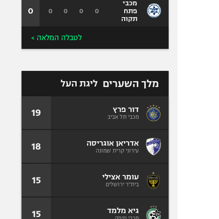
מכבי
0
0
0
0
0
פתח
תקוה
לטבלה המלאה >
מלך השערים
ליגת העל
דור פרץ
19
מכבי תל אביב
אדריאן אוגריסה
18
עירוני קרית שמונה
עומר אצילי
15
בית"ר ירושלים
גיא מלמד
15
מכבי חיפה