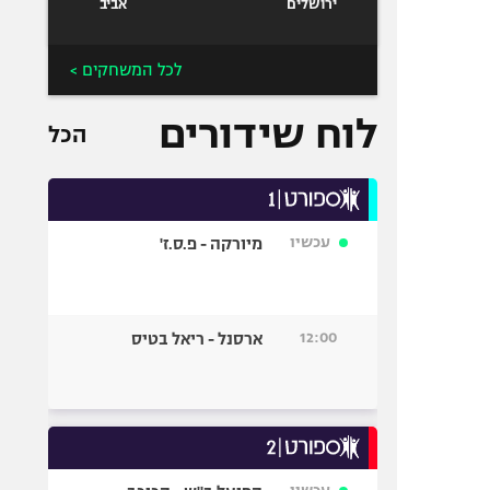
ירושלים
אביב
לכל המשחקים >
לוח שידורים
הכל
עכשיו
מיורקה - פ.ס.ז'
12:00
ארסנל - ריאל בטיס