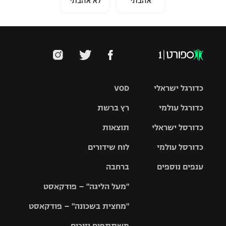
אהבתי
לא אהבתי
כדורגל ישראלי
VOD
כדורגל עולמי
רץ ברשת
ליגת העל
כדורסל ישראלי
תוצאות
ליגת
ליגה לאומית
האלופות
כדורסל עולמי
לוח שידורים
ליגת ווינר
סל
גביע הטוטו
ענפים נוספים
ברחבה
ליגה
NBA
אירופית
"מעל הליגה" – פודקאסט
ליגה לאומית
ליגיונרים
טניס
יורוליג
ליגה אנגלית
"מחצית בשכונה" – פודקאסט
כדורסל נשים
גביע המדינה
כדוריד
יורוקאפ
ליגה גרמנית
משתתפים וזוכים