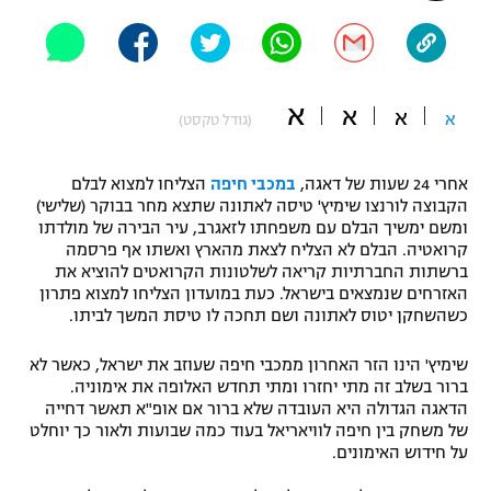
"מחצית בשכונה" – פודקאסט
אופניים
ספורט מוטורי
משתתפים וזוכים בפרסים
א
א
א
א
(גודל טקסט)
כדורמים
תקנון משתתפים וזוכים בפרסים
טניס
אחרי 24 שעות של דאגה,
במכבי חיפה
הצליחו למצוא לבלם
פוטבול אמריקאי NFL
הקבוצה לורנצו שימיץ' טיסה לאתונה שתצא מחר בבוקר (שלישי)
תקנון עבור פעילות אלקטרה
ומשם ימשיך הבלם עם משפחתו לזאגרב, עיר הבירה של מולדתו
קרואטיה. הבלם לא הצליח לצאת מהארץ ואשתו אף פרסמה
גיימינג E-Sports
בייסבול MLB
ברשתות החברתיות קריאה לשלטונות הקרואטים להוציא את
תקנון עבור פעילות ספורט 1 – "מרלן"
האזרחים שנמצאים בישראל. כעת במועדון הצליחו למצוא פתרון
ספורט אתגרי ואקסטרים
כשהשחקן יטוס לאתונה ושם תחכה לו טיסת המשך לביתו.
תנאי שימוש
אומנויות לחימה
שימיץ' הינו הזר האחרון ממכבי חיפה שעוזב את ישראל, כאשר לא
ברור בשלב זה מתי יחזרו ומתי תחדש האלופה את אימוניה.
מדיניות פרטיות
הדאגה הגדולה היא העובדה שלא ברור אם אופ"א תאשר דחייה
גיימינג E-Sports
של משחק בין חיפה לוויאריאל בעוד כמה שבועות ולאור כך יוחלט
על חידוש האימונים.
תקנון פעילות ספורט 1