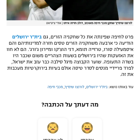
לורנצו שימיץ' שחקן מכבי חיפה מאוכזב, דולב חזיזה איתו
|
אודי ציטיאט
פרט לחיפה שפינתה את כל שחקניה הזרים, גם
בית"ר ירושלים
הודיעה כי ארבעה משחקניה הזרים טסים חזרה למדינותיהם והם
איסמעילה סורו, טרזייה תומא, דני הוצ'קו ומיירון ג'ורג'. הם לא חוו
את האזעקות שהיו בירושלים בשעות הצהריים משום שכבר היו
בשדה התעופה. שוער הקבוצה מיגל סילבה כבר עזב את ישראל,
לפרד פריידיי מנסים לסדר טיסה אולם בעיות בירוקרטיות מעכבות
את זה.
עוד באותו נושא:
בית"ר ירושלים
,
לורנצו שימיץ'
,
מכבי חיפה
מה דעתך על הכתבה?