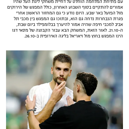
עם פתיחת המלחמה הוחלט על דחיית משחקי ליגת העל שהיו
רשיון להקרנה פומבית לבית עסק
אמורים להתקיים בסוף השבוע האחרון, כולל המפגש של הירוקים
מול הפועל באר שבע. היום נודע כי גם המחזור הראשון אחרי
פגרת הנבחרות נדחה גם הוא, ובתוכו גם המפגש בין מכבי תל
הצטרפות לחבילת הערוצים
אביב למכבי חיפה שהיה אמור להיערך בבלומפילד ביום שבת,
ה-21.10. לאור הזאת, המשחק הבא עבור הקבוצה של מסאי דגו
לוח דרושים – ג'ובנט
הינו המפגש בחוץ מול ויאריאל בליגה האירופית ב-26.10.
תגיות
המגזין