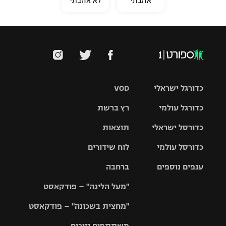
אהבתי
לא אהבתי
כדורגל ישראלי
VOD
כדורגל עולמי
רץ ברשת
ליגת העל
כדורסל ישראלי
תוצאות
ליגת
ליגה לאומית
האלופות
כדורסל עולמי
לוח שידורים
ליגת ווינר
סל
גביע הטוטו
ענפים נוספים
ברחבה
ליגה
NBA
אירופית
"מעל הליגה" – פודקאסט
ליגה לאומית
ליגיונרים
טניס
יורוליג
ליגה אנגלית
"מחצית בשכונה" – פודקאסט
כדורסל נשים
גביע המדינה
כדוריד
יורוקאפ
ליגה גרמנית
משתתפים וזוכים