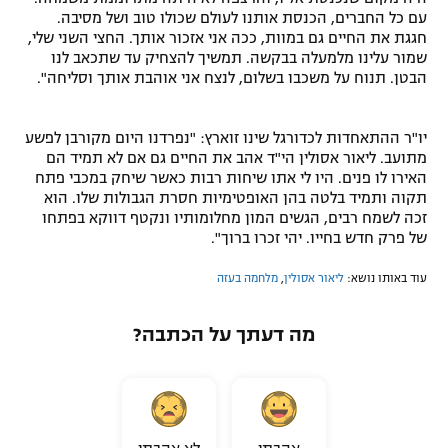
עם כל החברים, הכנסת אותנו לעולם שכולו טוב ושל מסיבה.
חגגת את החיים גם במוות, ככה אני אזכור אותך. החצי השני שלי,
שמור עלינו מלמעלה בבקשה. תמשיך להצחיק עד שתכאב לנו
הבטן. תנוח על משכבו בשלום, לנצח אני אוהבת אותך וסליחה".
יו"ר ההתאחדות לכדורגל שינו זוארץ: "נפרדנו היום מקורבן לפשע
מתועב. ליאור אסולין הי"ד אהב את החיים גם אם לא תמיד הם
האירו לו פנים. היו לי אתו שיחות רבות כאשר שיחק במכבי פתח
תקוה ותמיד בלטה בהן האופטימיות חסרת הגבולות שלו. הוא
זכה לשמח רבים, הגשים המון מחלומותיו ונקטף דווקא בפתחו
של פרק חדש בחייו. יהי זכרו ברוך".
עוד באותו נושא:
ליאור אסולין
,
מלחמה בעזה
מה דעתך על הכתבה?