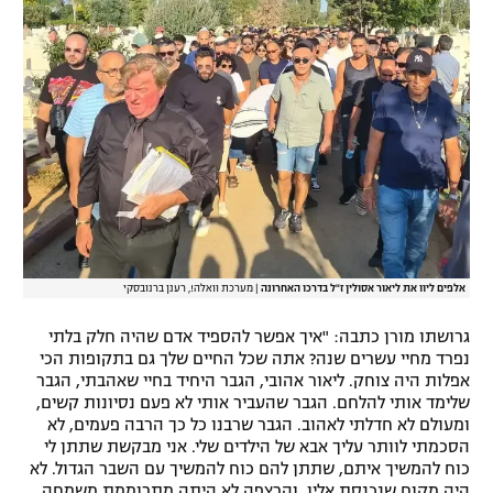
אלפים ליוו את ליאור אסולין ז"ל בדרכו האחרונה
|
מערכת וואלה!, רענן ברנובסקי
גרושתו מורן כתבה: "איך אפשר להספיד אדם שהיה חלק בלתי
נפרד מחיי עשרים שנה? אתה שכל החיים שלך גם בתקופות הכי
אפלות היה צוחק. ליאור אהובי, הגבר היחיד בחיי שאהבתי, הגבר
שלימד אותי להלחם. הגבר שהעביר אותי לא פעם נסיונות קשים,
ומעולם לא חדלתי לאהוב. הגבר שרבנו כל כך הרבה פעמים, לא
הסכמתי לוותר עליך אבא של הילדים שלי. אני מבקשת שתתן לי
כוח להמשיך איתם, שתתן להם כוח להמשיך עם השבר הגדול. לא
היה מקום שנכנסת אליו, והרצפה לא היתה מתרוממת משמחה.