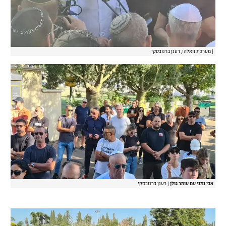
|
מערכת וואלה!, רענן ברנובסקי
אבי נמני עם עומר גולן
|
רענן ברנובסקי