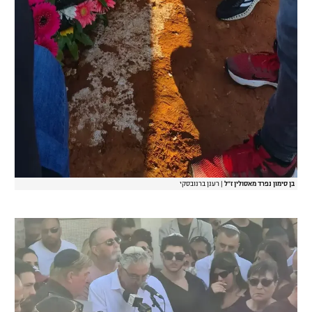
בן סימון נפרד מאסולין ז"ל
|
רענן ברנובסקי