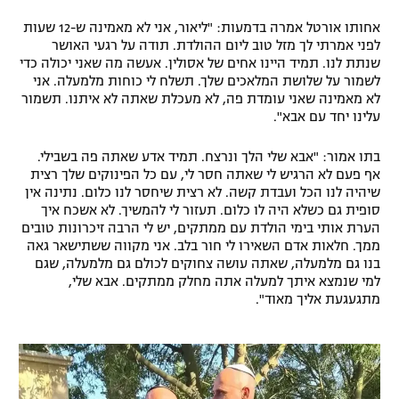
אחותו אורטל אמרה בדמעות: "ליאור, אני לא מאמינה ש-12 שעות
לפני אמרתי לך מזל טוב ליום ההולדת. תודה על רגעי האושר
שנתת לנו. תמיד היינו אחים של אסולין. אעשה מה שאני יכולה כדי
לשמור על שלושת המלאכים שלך. תשלח לי כוחות מלמעלה. אני
לא מאמינה שאני עומדת פה, לא מעכלת שאתה לא איתנו. תשמור
עלינו יחד עם אבא".
בתו אמור: "אבא שלי הלך ונרצח. תמיד אדע שאתה פה בשבילי.
אף פעם לא הרגיש לי שאתה חסר לי, עם כל הפינוקים שלך רצית
שיהיה לנו הכל ועבדת קשה. לא רצית שיחסר לנו כלום. נתינה אין
סופית גם כשלא היה לו כלום. תעזור לי להמשיך. לא אשכח איך
הערת אותי בימי הולדת עם ממתקים, יש לי הרבה זיכרונות טובים
ממך. חלאות אדם השאירו לי חור בלב. אני מקווה ששתישאר גאה
בנו גם מלמעלה, שאתה עושה צחוקים לכולם גם מלמעלה, שגם
למי שנמצא איתך למעלה אתה מחלק ממתקים. אבא שלי,
מתגעגעת אליך מאוד".