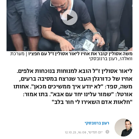
כדורסל נשים
נבחרת ישראל
יורוליג
ליגה ספרדית
טניס
VOD
מכבי תל אביב
מכבי חיפה
יורוקאפ
ליגה איטלקית
כדוריד
הפועל חולון
בית"ר ירושלים
רץ ברשת
ליגה צרפתית
כדורעף
הפועל ירושלים
מכבי תל אביב
משה אסולין קובר את אחיו ליאור אסולין ז"ל עם חפציו
|
מערכת
וואלה!, רענן ברנובסקי
ליגה הולנדית
שחייה
תוצאות
דני אבדיה
הפועל תל אביב
ליאור אסולין ז"ל הובא למנוחות בנוכחות אלפים.
ליגה טורקית
ג'ודו
אחיו של כדורגלן העבר שנרצח במסיבה ברעים,
הפועל חיפה
לוח שידורים
משה, ספד: "לא יודע איך ממשיכים מכאן". אחותו
ליגה סינית
אגרוף
אורטל: "שמור עלינו יחד עם אבא". בתו אמור:
הפועל באר שבע
"חלאות אדם השאירו לי חור בלב"
ליגה ברזילאית
ברחבה
ספורט אולימפי
מכבי נתניה
ליגות נוספות
UFC
רענן ברנובסקי
"מעל הליגה" – פודקאסט
בני יהודה
יום חמישי, 16:08, 12.10.23
היאבקות WWE