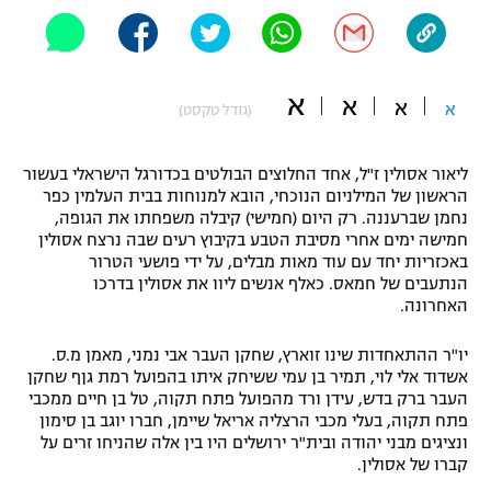
"מחצית בשכונה" – פודקאסט
אופניים
ספורט מוטורי
א
משתתפים וזוכים בפרסים
א
א
א
(גודל טקסט)
כדורמים
תקנון משתתפים וזוכים בפרסים
ליאור אסולין ז"ל, אחד החלוצים הבולטים בכדורגל הישראלי בעשור
טניס
הראשון של המילניום הנוכחי, הובא למנוחות בבית העלמין כפר
פוטבול אמריקאי NFL
נחמן שברעננה. רק היום (חמישי) קיבלה משפחתו את הגופה,
תקנון עבור פעילות אלקטרה
חמישה ימים אחרי מסיבת הטבע בקיבוץ רעים שבה נרצח אסולין
גיימינג E-Sports
בייסבול MLB
באכזריות יחד עם עוד מאות מבלים, על ידי פושעי הטרור
תקנון עבור פעילות ספורט 1 – "מרלן"
הנתעבים של חמאס. כאלף אנשים ליוו את אסולין בדרכו
האחרונה.
ספורט אתגרי ואקסטרים
תנאי שימוש
יו"ר ההתאחדות שינו זוארץ, שחקן העבר אבי נמני, מאמן מ.ס.
אומנויות לחימה
אשדוד אלי לוי, תמיר בן עמי ששיחק איתו בהפועל רמת גןף שחקן
העבר ברק בדש, עידן ורד מהפועל פתח תקוה, טל בן חיים ממכבי
מדיניות פרטיות
גיימינג E-Sports
פתח תקוה, בעלי מכבי הרצליה אריאל שיימן, חברו יוגב בן סימון
ונציגים מבני יהודה ובית"ר ירושלים היו בין אלה שהניחו זרים על
קברו של אסולין.
תקנון פעילות ספורט 1