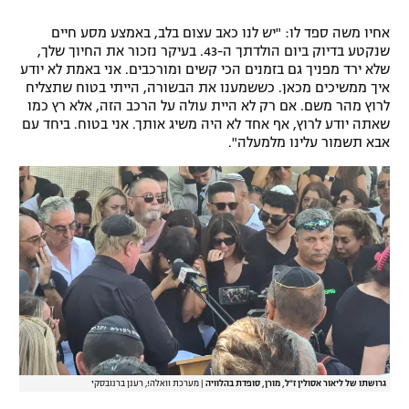
רשיון להקרנה פומבית לבית עסק
אחיו משה ספד לו: "יש לנו כאב עצום בלב, באמצע מסע חיים
שנקטע בדיוק ביום הולדתך ה-43. בעיקר נזכור את החיוך שלך,
הצטרפות לחבילת הערוצים
שלא ירד מפניך גם בזמנים הכי קשים ומורכבים. אני באמת לא יודע
איך ממשיכים מכאן. כששמענו את הבשורה, הייתי בטוח שתצליח
לרוץ מהר משם. אם רק לא היית עולה על הרכב הזה, אלא רץ כמו
לוח דרושים – ג'ובנט
שאתה יודע לרוץ, אף אחד לא היה משיג אותך. אני בטוח. ביחד עם
אבא תשמור עלינו מלמעלה".
תגיות
המגזין
גרושתו של ליאור אסולין ז"ל, מורן, סופדת בהלוויה
|
מערכת וואלה!, רענן ברנובסקי