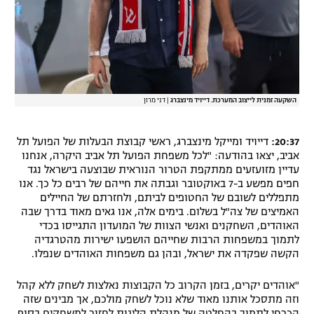
השקעה זמנית לייצוב המערכת. דייויד מינצברג
|
דני מרון
20:37:
דייויד ומייקל מינצברג, ראשי קבוצת הבעלות של הפועל תל
אביב, יצאו בהודעה: "לכל משפחת הפועל תל אביב היקרה, אנחנו
עדיין מזועזעים ממתקפת הטרור הנוראית שבוצעה בישראל נגד
חפים מפשע ב-7 באוקטובר וגבתה את חייהם של רבים כל כך. אנו
מתפללים לשובם של החטופים לביתם, ולחזרתם של החיילים
האמיצים של צה"ל בשלום. בימים אלה, אנו גאים מאוד בדרך שבה
האוהדים, השחקנים ואנשי הצוות של המועדון התגייסו בכדי
לתמוך במשפחות הרבות שחייהם הושפעו ישירות מהטרגדיה
הקשה שפקדה את ישראל, ובהן גם משפחות האוהדים שנפלו.
"אוהדים יקרים, בזמן הקרוב כל הקבוצות נאלצות לשחק ללא קהל
וזה מתסכל אותנו מאוד שלא נוכל לשחק מולכם, אך מבינים שזה
הכרחי לתמוך בהחלטה של מנהלת הליגות לחזור למשחקים בסוף