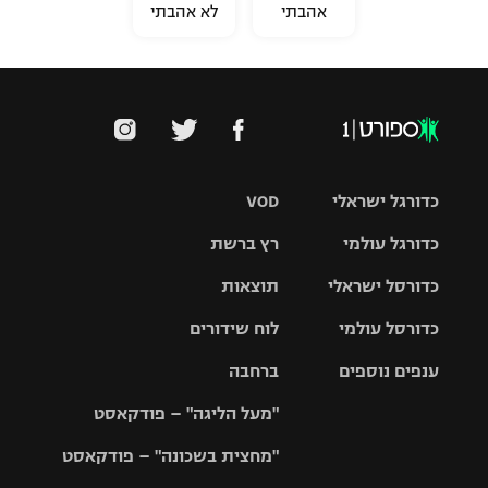
אהבתי
לא אהבתי
כדורגל ישראלי
VOD
כדורגל עולמי
רץ ברשת
ליגת העל
כדורסל ישראלי
תוצאות
ליגת
ליגה לאומית
האלופות
כדורסל עולמי
לוח שידורים
ליגת ווינר
סל
גביע הטוטו
ענפים נוספים
ברחבה
ליגה
NBA
אירופית
"מעל הליגה" – פודקאסט
ליגה לאומית
ליגיונרים
טניס
יורוליג
ליגה אנגלית
"מחצית בשכונה" – פודקאסט
כדורסל נשים
גביע המדינה
כדוריד