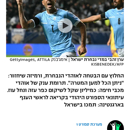
כדורסל נשים
נבחרת ישראל
יורוליג
ליגה ספרדית
טניס
VOD
מכבי תל אביב
מכבי חיפה
יורוקאפ
ליגה איטלקית
כדוריד
הפועל חולון
בית"ר ירושלים
רץ ברשת
ליגה צרפתית
כדורעף
הפועל ירושלים
מכבי תל אביב
ליגה הולנדית
שחייה
תוצאות
ערן זהבי במדי נבחרת ישראל
|
אימג'בנק GettyImages, ATTILA
דני אבדיה
הפועל תל אביב
KISBENEDEK/AFP
ליגה טורקית
ג'ודו
החלוץ עם הבטחה לאוהדי הנבחרת, ורמיזה שיחזור:
הפועל חיפה
לוח שידורים
"ניתן הכל למען המטרה". תרומת ענק של אוהדי
ליגה סינית
אגרוף
מכבי חיפה: כמיליון שקל לשיקום כפר עזה ונחל עוז.
הפועל באר שבע
ליגה ברזילאית
עיתונאי הספורט היהודי בקריאה לראשי הענף
ברחבה
ספורט אולימפי
בארגנטינה: תמכו בישראל
מכבי נתניה
ליגות נוספות
UFC
"מעל הליגה" – פודקאסט
בני יהודה
מערכת ספורט 1
היאבקות WWE