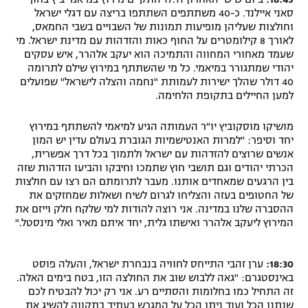
סאני איילנד. כ-40 משתתפים השתתפו בריצה עם דגלי ישראל
וחולצות שעליהן מופיעות תמונות של השבויים בשבי החמאס,
לאורך 8 קילומטרים על החוף כאות והזדהות עם מדינת ישראל. מי
שעמד מאחורי המחווה והתמיכה הוא יעקב אלהרר, איש עסקים
יהודי שמתגורר במיאמי. כל מי שהשתתף במירוץ שילם לתרומה
40 דולר שהלך ישירות לעמותת "נחמה והצלה לישראל" שפועלים
למען החיילים בתקופת הלחימה.
מושיקו מוסקוביץ יו"ר העמותה הגיע למיאמי להשתתף במירוץ
יחד וסיפר: "למרות האנטישמיות הגוברת בעולם עדין יש המון
אנשים שרוצים להזדהות עם ישראל ולתמוך בכל דרך אפשרית,
הכרתי יהודים וגם תושבי חוץ שתמכו וחיבקו והביעו הזדהות שזה
בין הרגעים שמאחדים אותנו. מעבר לתרומתם הם רצו עם חולצות
של החטופים בעזה והצליחו לגרום לשיח ושאלות שמחזקים את
ההסברה שלנו במדינה. אני רוצה להודות למי שלקח חלק וייזם את
המירוץ ליעקב אלהרר ואישתו גלית, יחד איתם מאיר ואלי מינסטל."
18:30:
ערן זהבי התייחס לחוויה בנבחרת ישראל, והעלה פוסט
באינסטגרם: "גאה ללבוש שוב את החולצה הזו, בטח בימים האלה.
זה התחיל כמו בחלומות והסתיים רע. אני רק יכול להבטיח לכם
שנתנו הכל ועוד ניתן הכל על המגרש בעתיד בתקווה להשיג את