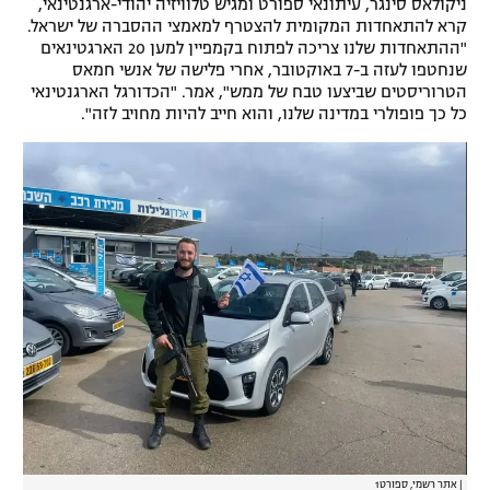
ניקולאס סינגר, עיתונאי ספורט ומגיש טלוויזיה יהודי-ארגנטינאי,
קרא להתאחדות המקומית להצטרף למאמצי ההסברה של ישראל.
"ההתאחדות שלנו צריכה לפתוח בקמפיין למען 20 הארגטינאים
שנחטפו לעזה ב-7 באוקטובר, אחרי פלישה של אנשי חמאס
הטרוריסטים שביצעו טבח של ממש", אמר. "הכדורגל הארגנטינאי
כל כך פופולרי במדינה שלנו, והוא חייב להיות מחויב לזה".
|
אתר רשמי, ספורט1