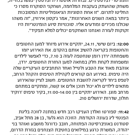
הומניטרי לפלסטיניים. נבחרות אוסטרליה ופלסטין יפגשו בכוויית,
משחק שהועתק בעקבות המלחמה, ושחקני הסוקרוז מסרו כי
החליטו לתרום. "זו אחת הסוגיות הגיאופוליטיות המסובכות
ביותר במאה השנים האחרונות", אמר ג'קסון אירווין, "זה משהו
שכולנו מכירים ומודעים אליו. סוכנויות סיוע הומינטריות היו
זקוקות לעזרה ואנחנו השחקנים יכולים למלא תפקיד".
12:00:
ביום שישי, 24.11, יתקיים אירוע מיוחד למען החטופים
והחטופות בקריאה להשיב אותם בהקדם. את האירוע יזמו
משפחתה ירדן רומן שנחטפה לעזה ב 7.10, כדי לאפשר לילדים
ומשפחות לקחת חלק במחאה למען החזרת החטופים. ירדן,
אוהבת מאוד את הטבע ולטייל ואחד התחביבים העיקריים שלה
היה טיפוס. באירוע הם קוראים לקהילת הטיפוס והקהל הרחב,
לטפס ביחד לקריאה להשבת החטופים. חשוב לציין שהאירוע
מתאים לילדים ולא יכול תוכן אלים או קשה, ומתקיים במתחם
מרחב מוגן. האירוע יתקיים בין 11:00-14:00, בקיר טיפוס 'רוקיז'
חולון, שדרות ירושלים 210.
11:42:
ספורט1 ואלדן העניקו רכב חדש במתנה לזוכה בליגת
הפנטזי ליג בעונה הקודמת. הזוכה הוא גלעד, בן 28 מתל אביב,
סטודנט באוניברסיטה הפתוחה, חובב כדורגל מושבע ואוהד בני
יהודה, המשרת כרגע במילואים בחטיבת הצנחנים בגזרת הדרום,