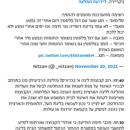
בקריירה.
לידיעה המלאה
רשימה מתעדכנת מוזמנים להוסיף:
סלימאני – חגג שער עם דגל פלסטין ויום אחרי זה נפצע
מאנדי – לא עמד בדקת דומייה נגד חיפה ו10 ימים אחרי נפצע ולא
יכול ללכת
פוגבה – חגג עם דגל פלסטין בשומר החומות ונפצע מיד אחרי
חכימי – תמך בפלסטין גם בשומר החומות וחצי שנה אחרי
הואשם באונס
פופאנה – חגג…
pic.twitter.com/EkkEare6kM
November 20, 2023
— Nitzan (@_nitzan)
17:40:
רוב קבוצות ליגה א' בכדורסל (הליגה הרביעית) פנו במכתב
לבכירי האיגוד על מנת לשנות את ההחלטה לבטל את העליות
מהליגה לליגה הארצית בתום העונה בשל המלחמה. הקבוצות
מאיימות לקחת את האיגוד לבית המשפט אם לא ישנה את
ההחלטה. יש לציין כי נכון לעכשיו בליגת העל, הלאומית והארצית
אין כוונה לפסוק על הקפאת יורדות או עולות.
17:30:
מכבי חיפה הודיעה כי אוהדי הקבוצה שנרתמו לסייע
לתושבי העוטף במסגרת ההחזר הכספי למשחקי הבית בליגה