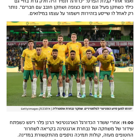
ואמר אחרי קבלת הפרס: "כדורגל תמיד היה חלק גדול בחיי גם
כילד כשחקן פעיל וגם היום כצופה ושחקן חובב עם חברים". נותר
רק לאחל לו שייסע בזהירות וישמור על עצמו במילואים.
יתרמו למען סיוע הומניטרי לפלסטיניים. שחקני נבחרת אוסטרליה
|
אימג'בנק GettyImages
11:00:
אחרי ששדר הכדורגל הארגנטינאי הרנן פלר ריגש כשפתח
שידור של משחקה של נבחרת ארגנטינה בקריאה לשחרור
החטופים מעזה, קולות תמיכה נוספים מהתקשורת במדינה.