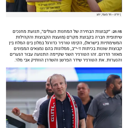
רשיון להקרנה פומבית לבית עסק
|
יח"צ – חד פעמי, יחצ
הצטרפות לחבילת הערוצים
21:15:
"קבוצות הבחירה של המחנות העולים", תנועת מחנכים
לוח דרושים – ג'ובנט
שיתופית חברה בקבוצת מקו"ם (מועצת הקבוצות והקהילות
המשימתיות בישראל), הקימו טורניר כדורגל במלון בים המלח בין
תגיות
קבוצות שונות בכיתות ז'-י"ב, ממלונות בהם נמצאים המפונים
מאזור הדרום. זהו הטורניר השני שקיימה התנועה עבור הנערים
והנערות. את הטורניר שידר הפרשן והשדרן הוותיק אבי מלר.
המגזין