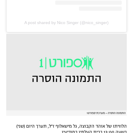
A post shared by Nico Singer (@nico_singer)
התמונה הוסרה – מערכת ספורט1
הלוויתו של אוהד הקבוצה, גל מישאלוף ז"ל, תערך היום (שני)
בשעה 13:00 בבית העלמין במודיעין.