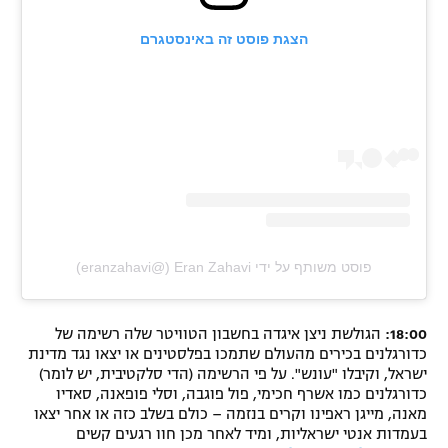
הצגת פוסט זה באינסטגרם
פוסט משותף על ידי ‏‎Eran Zahavi‎‏ (@‏‎eranzahavi‎‏)
18:00:
הגולשת ניצן איגדה בחשבון הטוויטר שלה רשימה של
כדורגלנים בכירים מהעולם שתמכו בפלסטינים או יצאו נגד מדינת
ישראל, וקיבלו "עונש". על פי הרשימה (הדי סלקטיבית, יש לומר)
כדורגלנים כמו אשרף חכימי, פול פוגבה, וסלי פופאנה, סאדיו
מאנה, מייגן ראפינו וקרים בנזמה – כולם בשלב כזה או אחר יצאו
בעמדות אנטי ישראליות, ומיד לאחר מכן חוו רגעים קשים