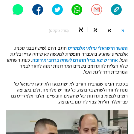
"מחצית בשכונה" – פודקאסט
אופניים
ספורט מוטורי
א
משתתפים וזוכים בפרסים
א
א
א
(גודל טקסט)
כדורמים
תקנון משתתפים וזוכים בפרסים
טניס
הקשר הישראלי עילאי אלמקייס
חתם היום (שישי) בבני סכנין.
אלמקייס שהגיע בהעברה חופשית למעשה לא שיחק עדיין בליגת
פוטבול אמריקאי NFL
תקנון עבור פעילות אלקטרה
העל,
אחרי שיצא בגיל מוקדם לשחק ברחבי אירופה
. כעת השחקן
שלא הצליח להתרומם בשניים האחרונות ינסה לחזור לבמה
גיימינג E-Sports
בייסבול MLB
המרכזית דרך ליגת העל.
תקנון עבור פעילות ספורט 1 – "מרלן"
ספורט אתגרי ואקסטרים
בסכנין הבינו שמרבית הזרים לא ישתכנעו ולא יגיעו לישראל על
תנאי שימוש
מנת לחזור ולשחק בקבוצה, כל עוד יש מלחמה, ולכן בקבוצה
רוצים למצוא פתרונות של שחקנים חופשיים. מלבד אלמקייס גם
אומנויות לחימה
עבדאללה חליחל צפוי לחתום בקבוצה.
מדיניות פרטיות
גיימינג E-Sports
תקנון פעילות ספורט 1