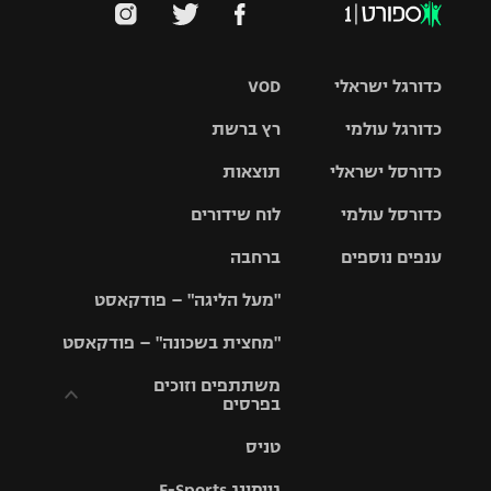
כדורגל ישראלי
VOD
כדורגל עולמי
רץ ברשת
ליגת העל
כדורסל ישראלי
תוצאות
ליגת
ליגה לאומית
האלופות
כדורסל עולמי
לוח שידורים
ליגת ווינר
סל
גביע הטוטו
ענפים נוספים
ברחבה
ליגה
NBA
אירופית
"מעל הליגה" – פודקאסט
ליגה לאומית
ליגיונרים
טניס
יורוליג
ליגה אנגלית
"מחצית בשכונה" – פודקאסט
כדורסל נשים
גביע המדינה
כדוריד
יורוקאפ
ליגה גרמנית
משתתפים וזוכים
בפרסים
מכבי תל
נבחרת
כדורעף
אביב
ישראל
ליגה
טניס
ספרדית
תקנון משתתפים
שחייה
הפועל חולון
מכבי חיפה
וזוכים בפרסים
גיימינג E-Sports