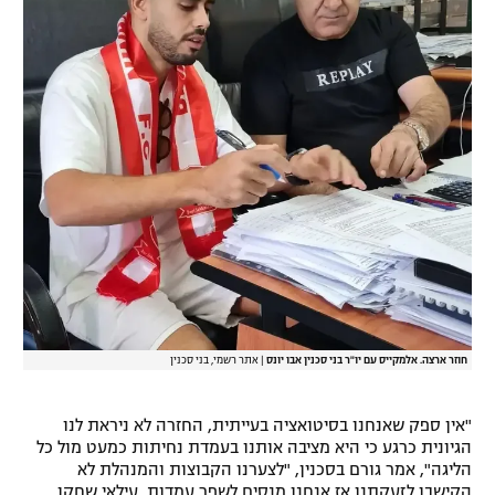
רשיון להקרנה פומבית לבית עסק
הצטרפות לחבילת הערוצים
לוח דרושים – ג'ובנט
תגיות
המגזין
חוזר ארצה. אלמקייס עם יו"ר בני סכנין אבו יונס
|
אתר רשמי, בני סכנין
"אין ספק שאנחנו בסיטואציה בעייתית, החזרה לא ניראת לנו
הגיונית כרגע כי היא מציבה אותנו בעמדת נחיתות כמעט מול כל
הליגה", אמר גורם בסכנין, "לצערנו הקבוצות והמנהלת לא
הקישבו לזעקתנו אז אנחנו מנסים לשפר עמדות. עילאי שחקן