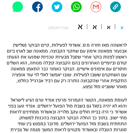
"מחצית בשכונה" – פודקאסט
אופניים
א
א
ספורט מוטורי
א
א
משתתפים וזוכים בפרסים
(גודל טקסט)
כדורמים
לראשונה מאז חזרה מ.ס. אשדוד לפעילות, קיים הבוקר (שלישי)
תקנון משתתפים וזוכים בפרסים
טניס
אבנעזר ממאטה אימון עם שחקני הקבוצה. ממאטה שב לארץ ביום
פוטבול אמריקאי NFL
ראשון לפנות בוקר אחרי שסבל מבעיות טכניות שמנעו את הגעתו
תקנון עבור פעילות אלקטרה
קודם וביומיים האחרונים בהם הקבוצה קיבלה מנוחה, הוא השלים
גיימינג E-Sports
חוסרים עם אימונים אישיים. הבוקר כאמור כבר התאמן ממאטה
בייסבול MLB
תקנון עבור פעילות ספורט 1 – "מרלן"
עם השחקנים ששבו לפעילות. שובו יאפשר לאלי לוי עוד אופציה
התקפית אחרי שהקבוצה נותרה רק עם רביד אברג'יל כחלוץ,
ספורט אתגרי ואקסטרים
מאחר ששביט מזל נפצע.
תנאי שימוש
אומנויות לחימה
לעומת ממאטה, הקשר הקמרוני מרטין אנדזי טרם הגיע לישראל
והוא לא יהיה בסגל גם בשבת מול הפועל ירושלים. אנדזי טען בפני
מדיניות פרטיות
גיימינג E-Sports
אשדוד כי היה בבית חולים עקב מלריה ובאשדוד ממתינים לראות
מתי ישוב. בתוך כך החלה הבוקר הקבוצה בהכנות למשחק
התחתית בשבת מול הפועל ירושלים. מדובר במפגש בין שתי
תקנון פעילות ספורט 1
סוגרות הטבלה ובאשדוד מקווים לראות המשך מגמה של צבירת