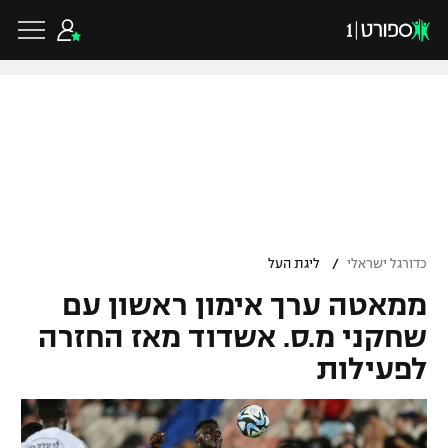
כדורגל ישראלי
ליגת העל
כדורגל עולמי
/
כדורגל ישראלי
ליגת העל
ליגה לאומית
ממאטה ערך אימון ראשון עם
ליגת האלופות
כדורסל ישראלי
גביע הטוטו
שחקני מ.ס. אשדוד מאז החזרה
ליגה אירופית
לפעילות
ליגת ווינר סל
ליגיונרים
כדורסל עולמי
ליגה אנגלית
ליגה לאומית
גביע המדינה
NBA
ליגה גרמנית
ענפים נוספים