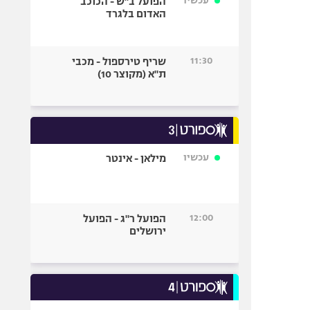
עכשיו
הפועל ב"ש - הכוכב
האדום בלגרד
11:30
שריף טירספול - מכבי
ת"א (מקוצר 10)
עכשיו
מילאן - אינטר
12:00
הפועל ר"ג - הפועל
ירושלים