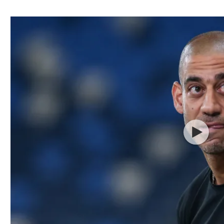
ל אביב
ליגה טורקית
תל אביב
ליגה סינית
חיפה
ליגה ברזילאית
באר שבע
ליגות נוספות
תניה
דה