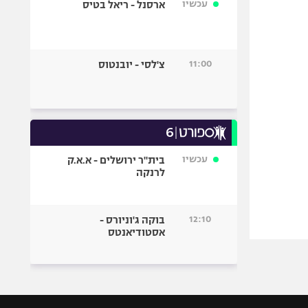
עכשיו
ארסנל - ריאל בטיס
11:00
צ'לסי - יובנטוס
עכשיו
בית"ר ירושלים - א.א.ק
לרנקה
12:10
בוקה ג'וניורס -
אסטודיאנטס