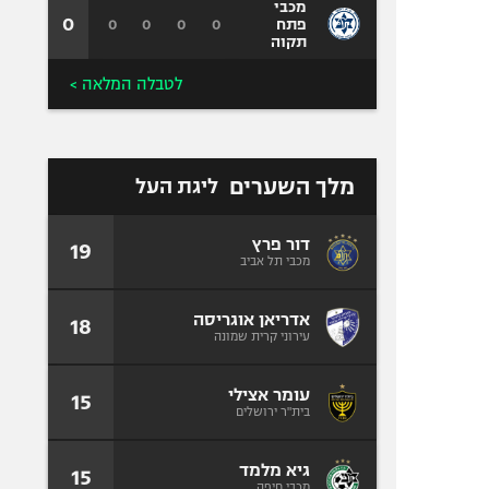
מכבי
0
0
0
0
0
פתח
תקוה
לטבלה המלאה >
מלך השערים
ליגת העל
דור פרץ
19
מכבי תל אביב
אדריאן אוגריסה
18
עירוני קרית שמונה
עומר אצילי
15
בית"ר ירושלים
גיא מלמד
15
מכבי חיפה