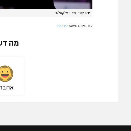
יניב קטן
|
מאור אלקסלסי
עוד באותו נושא:
יניב קטן
מה דע
אהבת