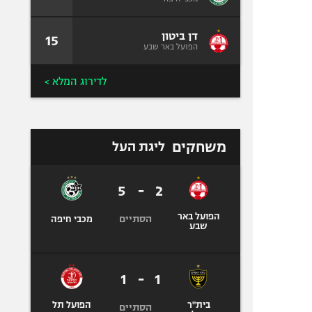
דן ביטון
15
הפועל באר שבע
לדירוג המלא >
משחקים
ליגת העל
5
-
2
הפועל באר
הסתיים
מכבי חיפה
שבע
1
-
1
בית"ר
הפועל תל
הסתיים