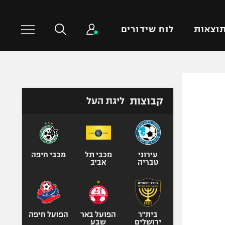
וצאות
לוח שידורים
כדורסל עולמי
ענפים נוספים
קבוצות
ליגת העל
NBA
טניס
יורוליג
כדוריד
יורוקאפ
כדורעף
שחייה
עירוני
מכבי תל
מכבי חיפה
טבריה
אביב
ג'ודו
אגרוף
ספורט אולימפי
UFC
בית"ר
הפועל באר
הפועל חיפה
ירושלים
שבע