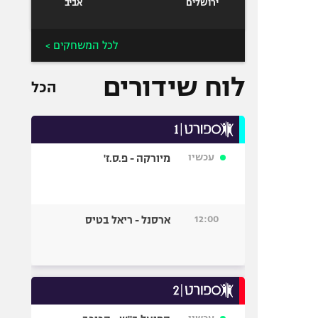
ירושלים
אביב
לכל המשחקים >
לוח שידורים
הכל
עכשיו
מיורקה - פ.ס.ז'
12:00
ארסנל - ריאל בטיס