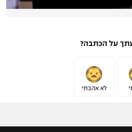
תך על הכתבה?
י
לא אהבתי