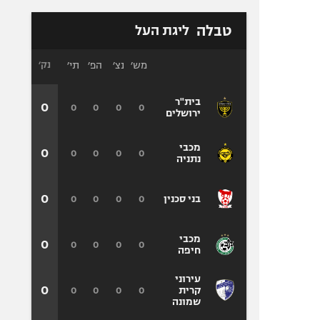
טבלה
ליגת העל
מש׳
נצ׳
הפ׳
תי׳
נק׳
בית"ר
0
0
0
0
0
ירושלים
מכבי
0
0
0
0
0
נתניה
0
0
0
0
0
בני סכנין
מכבי
0
0
0
0
0
חיפה
עירוני
0
0
0
0
0
קרית
שמונה