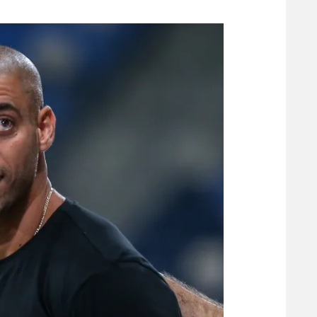
משתתפים וזוכים בפרסים
מכבי ת
הפועל 
תקנון משתתפים וזוכים בפרסים
הפועל 
תקנון עבור פעילות אלקטרה
הפועל 
תקנון עבור פעילות ספורט 1 – "מרלן"
מכבי נ
טניס
בני יהו
גיימינג E-Sports
תנאי שימוש
מדיניות פרטיות
תקנון פעילות ספורט 1
רשיון להקרנה פומבית לבית עסק
הצטרפות לחבילת הערוצים
לוח דרושים – ג'ובנט
תגיות