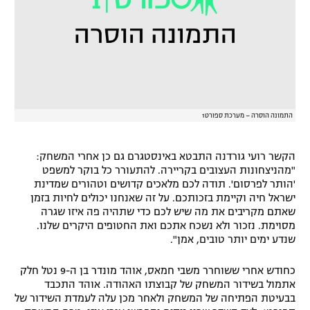
רשיון להקרנה פומבית לבית עסק
הצטרפות לחבילת הערוצים
לוח דרושים – ג'ובנט
תגיות
התמונה הוסרה – מערכת ספורט1
המגזין
הקשר רועי גורדנה התבטא באינסטגרם גם כן אחרי המשחק:
"מהניצחונות העצובים בקריירה. להתעורר כל בוקר למשפט
'הותר לפרסום'. תודה לכם מלאכים קדושים וטהורים שמדינת
ישראל חיה וקיימת בזכותכם. על זה שאנחנו יכולים לחיות בזמן
שאתם מקריבים את מה שיש לכם כדי שתהיה פה איזו שגרה
מסוימת. נזכור ולא נשכח אתכם ואת החטופים היקרים שלנו.
שנדע ימים יותר טובים, אמן".
כחודש אחרי ששוחרר משבי חמאס, אוהד מונדר בן ה-9 נטל חלק
אתמול בשידור המשחק של קבוצתו האהודה. אוהד התכבד
בבעיטת הפתיחה של המשחק ולאחר מכן עלה לעמדת השידור של