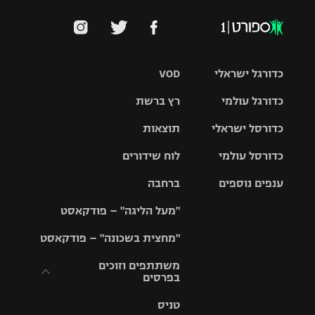
כדורגל ישראלי
VOD
כדורגל עולמי
רץ ברשת
ליגת העל
כדורסל ישראלי
תוצאות
ליגת
ליגה לאומית
האלופות
כדורסל עולמי
לוח שידורים
ליגת ווינר
סל
גביע הטוטו
ענפים נוספים
ברחבה
ליגה
NBA
אירופית
"מעל הליגה" – פודקאסט
ליגה לאומית
ליגיונרים
טניס
יורוליג
ליגה אנגלית
"מחצית בשכונה" – פודקאסט
כדורסל נשים
גביע המדינה
כדוריד
יורוקאפ
ליגה גרמנית
משתתפים וזוכים
בפרסים
מכבי תל
נבחרת
כדורעף
אביב
ישראל
ליגה
טניס
ספרדית