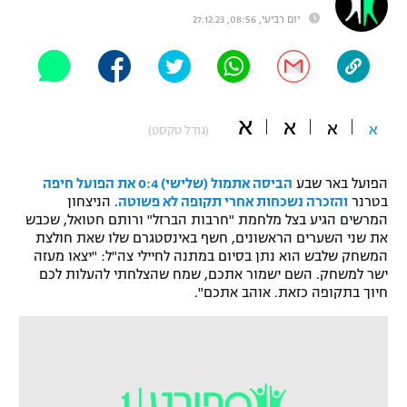
יום רביעי, 08:56, 27.12.23
"מחצית בשכונה" – פודקאסט
אופניים
ספורט מוטורי
משתתפים וזוכים בפרסים
א
א
כדורמים
א
א
(גודל טקסט)
תקנון משתתפים וזוכים בפרסים
טניס
פוטבול אמריקאי NFL
תקנון עבור פעילות אלקטרה
הפועל באר שבע
הביסה אתמול (שלישי) 0:4 את הפועל חיפה
בטרנר
והזכרה נשכחות אחרי תקופה לא פשוטה
. הניצחון
גיימינג E-Sports
בייסבול MLB
המרשים הגיע בצל מלחמת "חרבות הברזל" ורותם חטואל, שכבש
תקנון עבור פעילות ספורט 1 – "מרלן"
את שני השערים הראשונים, חשף באינסטגרם שלו שאת חולצת
ספורט אתגרי ואקסטרים
המשחק שלבש הוא נתן בסיום במתנה לחיילי צה"ל: "יצאו מעזה
תנאי שימוש
ישר למשחק. השם ישמור אתכם, שמח שהצלחתי להעלות לכם
חיוך בתקופה כזאת. אוהב אתכם".
אומנויות לחימה
מדיניות פרטיות
גיימינג E-Sports
תקנון פעילות ספורט 1