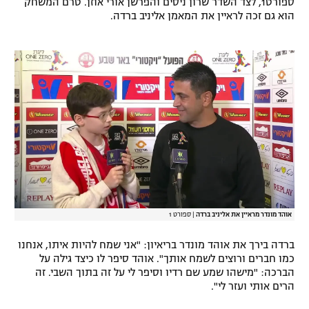
ספורט1, לצד השדר שרון ניסים והפרשן אורי אוזן. טרם המשחק
הוא גם זכה לראיין את המאמן אליניב ברדה.
אוהד מונדר מראיין את אליניב ברדה
|
ספורט 1
ברדה בירך את אוהד מונדר בריאיון: "אני שמח להיות איתו, אנחנו
כמו חברים ורוצים לשמח אותך". אוהד סיפר לו כיצד גילה על
הברכה: "מישהו שמע שם רדיו וסיפר לי על זה בתוך השבי. זה
הרים אותי ועזר לי".