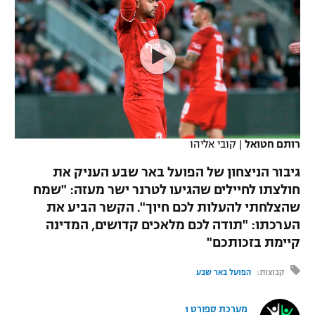
כדורסל נשים
נבחרת ישראל
יורוליג
ליגה ספרדית
טניס
VOD
מכבי תל אביב
מכבי חיפה
יורוקאפ
ליגה איטלקית
כדוריד
הפועל חולון
בית"ר ירושלים
רץ ברשת
ליגה צרפתית
כדורעף
הפועל ירושלים
מכבי תל אביב
ליגה הולנדית
שחייה
תוצאות
רותם חטואל
|
קובי אליהו
דני אבדיה
הפועל תל אביב
ליגה טורקית
גיבור הניצחון של הפועל באר שבע העניק את
ג'ודו
הפועל חיפה
חולצתו לחיילים שהגיעו לטרנר ישר מעזה: "שמח
לוח שידורים
ליגה סינית
שהצלחתי להעלות לכם חיוך". הקשר הביע את
אגרוף
הפועל באר שבע
הערכתו: "תודה לכם מלאכים קדושים, המדינה
ליגה ברזילאית
ברחבה
קיימת בזכותכם"
ספורט אולימפי
מכבי נתניה
ליגות נוספות
קבוצות:
הפועל באר שבע
UFC
"מעל הליגה" – פודקאסט
בני יהודה
מערכת ספורט 1
היאבקות WWE