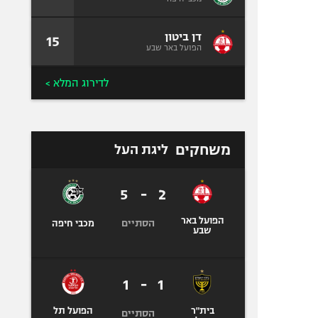
דן ביטון
15
הפועל באר שבע
לדירוג המלא >
משחקים
ליגת העל
5
-
2
הפועל באר
הסתיים
מכבי חיפה
שבע
1
-
1
בית"ר
הפועל תל
הסתיים