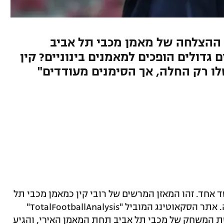
 ההצלחה של מאמן מכבי תל אביב
גדולים הופכים למאמנים בינוניים? קין
ו רק החלה, אך הסימנים מעודדים"
סד אחד. זהו המאזן המרשים של רובי קין כמאמן מכבי תל
אביב, שמעורר עניין כל נראה גם בבריטניה. אתר הסקאוטינג המוביל "TotalFootballAnalysis"
ת המשחק של מכבי תל אביב תחת המאמן האירי, והגיע