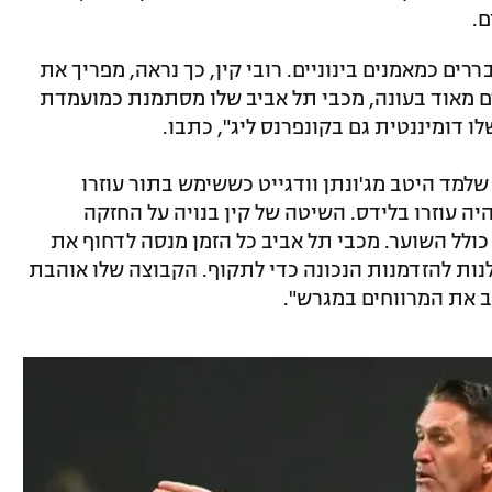
ם.
ים כמאמנים בינוניים. רובי קין, כך נראה, מפריך את
 מאוד בעונה, מכבי תל אביב שלו מסתמנת כמועמדת
ו דומיננטית גם בקונפרנס ליג", כתבו.
 על קין הוא 4-3-3, המערך שלמד היטב מג'ונתן וודגייט כששימש בתור עוזרו
ה עוזרו בלידס. השיטה של קין בנויה על החזקה
ולל השוער. מכבי תל אביב כל הזמן מנסה לדחוף את
נות להזדמנות הנכונה כדי לתקוף. הקבוצה שלו אוהבת
 את המרווחים במגרש".