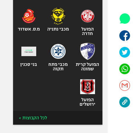
היאבקות WWE
אופניים
ספורט מוטורי
כדורמים
הפועל
מכבי נתניה
מ.ס. אשדוד
חדרה
פוטבול אמריקאי NFL
בייסבול MLB
ספורט אתגרי
ואקסטרים
הפועל קרית
מכבי פתח
בני סכנין
שמונה
תקוה
אומנויות לחימה
גיימינג E-Sports
הפועל
ירושלים
לכל הקבוצות >