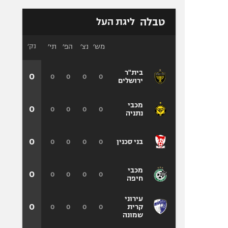
טבלה
ליגת העל
מש׳
נצ׳
הפ׳
תי׳
נק׳
בית"ר
0
0
0
0
0
ירושלים
מכבי
0
0
0
0
0
נתניה
0
0
0
0
0
בני סכנין
מכבי
0
0
0
0
0
חיפה
עירוני
0
0
0
0
0
קרית
שמונה