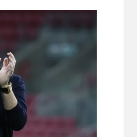
משתתפים וזוכים בפרסים
מכבי ת
הפועל 
תקנון משתתפים וזוכים בפרסים
הפועל 
תקנון עבור פעילות אלקטרה
הפועל 
תקנון עבור פעילות ספורט 1 – "מרלן"
מכבי נ
טניס
בני יהו
גיימינג E-Sports
תנאי שימוש
מדיניות פרטיות
תקנון פעילות ספורט 1
רשיון להקרנה פומבית לבית עסק
הצטרפות לחבילת הערוצים
לוח דרושים – ג'ובנט
תגיות