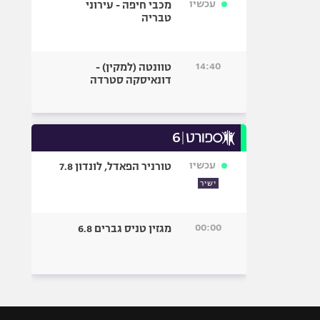
עכשיו
מכבי חיפה - עירוני
טבריה
14:40
טוונטה (למקין) -
דונאיסקה סטרדה
עכשיו
טורניר הפאדל, לונדון 7.8
ישיר
00:00
מגזין טניס גברים 6.8