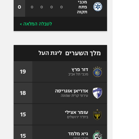
מכבי
0
0
0
0
0
פתח
תקוה
לטבלה המלאה >
מלך השערים
ליגת העל
דור פרץ
19
מכבי תל אביב
אדריאן אוגריסה
18
עירוני קרית שמונה
עומר אצילי
15
בית"ר ירושלים
גיא מלמד
15
מכבי חיפה