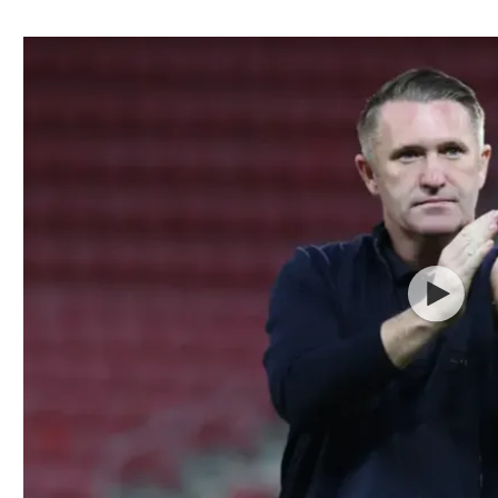
ל אביב
ליגה טורקית
תל אביב
ליגה סינית
חיפה
ליגה ברזילאית
באר שבע
ליגות נוספות
תניה
דה