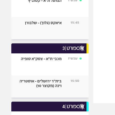
עכשיו
הפועל ת"א - קטוביץ
15:45
איאקס (גלוך) - שלבורן
עכשיו
מכבי ת"א - צסק"א סופיה
15:50
בית"ר ירושלים - אוסטריה
וינה (מקוצר 10)