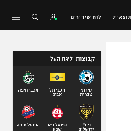
וצאות
לוח שידורים
כדורסל עולמי
ענפים נוספים
קבוצות
ליגת העל
NBA
טניס
יורוליג
כדוריד
יורוקאפ
כדורעף
שחייה
עירוני
מכבי תל
מכבי חיפה
טבריה
אביב
ג'ודו
אגרוף
ספורט אולימפי
UFC
בית"ר
הפועל באר
הפועל חיפה
ירושלים
שבע