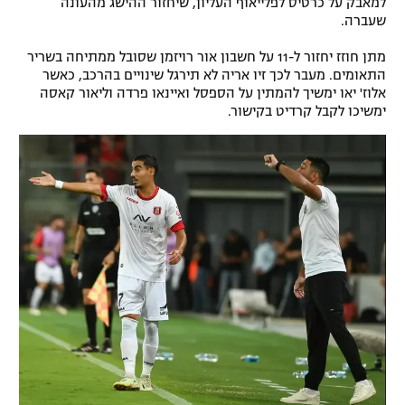
למאבק על כרטיס לפלייאוף העליון, שיחזור ההישג מהעונה
שעברה.
מתן חוזז יחזור ל-11 על חשבון אור רויזמן שסובל ממתיחה בשריר
התאומים. מעבר לכך זיו אריה לא תירגל שינויים בהרכב, כאשר
אלוז' יאו ימשיך להמתין על הספסל ואיינאו פרדה וליאור קאסה
ימשיכו לקבל קרדיט בקישור.