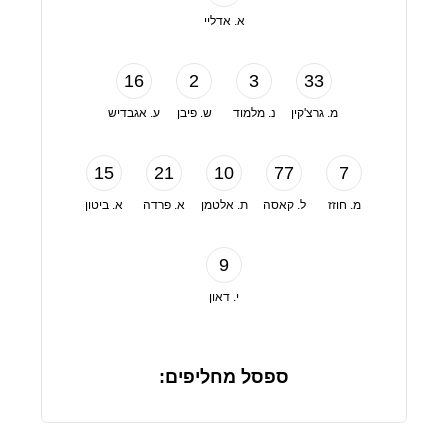
א. אדליי
16
2
3
33
מ. גרצ'קין
נ. מלמוד
ש. פיבן
ע. אגבדיש
15
21
10
77
7
מ. חוזז
ל. קאסה
ת. אלטמן
א. פרדה
א. ביטון
9
י. דאון
ספסל מחליפים: