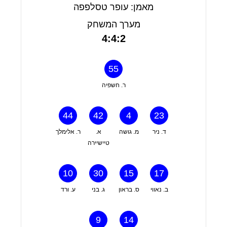
מאמן: עופר טסלפפה
מערך המשחק
4:4:2
55
ר. חשפיה
44
42
4
23
ד. ניר
מ. גושה
א.
ר. אלימלך
טיישיירה
10
30
15
17
ב. נאווי
ס. בראון
ג. בני
ע. ורד
9
14