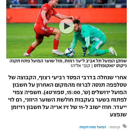
כדורסל נשים
נבחרת ישראל
יורוליג
ליגה ספרדית
טניס
VOD
מכבי תל אביב
מכבי חיפה
יורוקאפ
ליגה איטלקית
כדוריד
הפועל חולון
בית"ר ירושלים
רץ ברשת
ליגה צרפתית
כדורעף
הפועל ירושלים
מכבי תל אביב
ליגה הולנדית
שחייה
תוצאות
שחקן הפועל תל אביב ליעד רמות, מול שוער הפועל פתח תקוה
דני אבדיה
הפועל תל אביב
ניקוס ינאקופולוס
|
קובי אליהו
ליגה טורקית
ג'ודו
אחרי שנחלה בדרבי הפסד רביעי רצוף, הקבוצה של
הפועל חיפה
לוח שידורים
טסלפפה תנסה לברוח מהמקום האחרון על חשבון
ליגה סינית
אגרוף
הפועל ירושלים (ש', 15:00, ספורט4). חשפיה צפוי
הפועל באר שבע
ליגה ברזילאית
לפתוח בשער בעקבות חולשת השוער היווני, רם לוי
ברחבה
ספורט אולימפי
ייעדר. חוזז ישוב ל-11 של זיו אריה על חשבון רויזמן
מכבי נתניה
ליגות נוספות
שנפצע
UFC
"מעל הליגה" – פודקאסט
בני יהודה
קבוצות:
הפועל פתח תקווה
היאבקות WWE