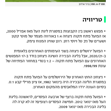
חוזר ל-11. חוזז
|
ברני ארדוב
טריוויה
* מפגש ראשון בין הקבוצות במסגרת ליגת העל מאז אפריל 2000,
אז הפועל פתח תקוה ניצחה 1:4 באורווה מצמד של מוטי קקון
ושערים של ניב טל ויוסי רוזן. רונן שוויג המנוח צימק.
* הפועל ירושלים ניצחה בשני העימותים האחרונים בלאומית
ב-2020/21, אבל בליגה הבכירה השיגה ניצחון בודד ב-17 המפגשים
האחרונים עם הפועל פתח תקוה – 1:2 בטדי במחזור הפתיחה של
עונת 1998/99.
* ניצחון החוץ האחרון של הירושלמים על הפועל פתח תקוה
במסגרת הליגה הבכירה היה בינואר 1982, אז ציון מרילי קבע 0:1.
בסיום העונה ירדו המלאבסים מהמקום האחרון.
* הפועל פתח תקוה ברצף של ארבעה הפסדים, לראשונה בליגת
העל מאז ינואר 2012. חמישה הפסדים רצופים? זה לא קרה לה
בליגה הבכירה מאז ינואר 2009.