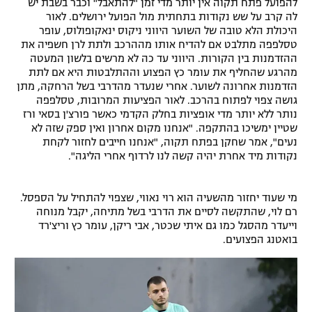
להפועל פתח תקוה אין יותר מדי זמן "להתאבל" וכבר בשבת יש
לה קרב על שש נקודות בתחתית מול הפועל ירושלים. לאור
רשיון להקרנה פומבית לבית עסק
היכולת הלא טובה של השוער היווני ניקוס ינאקופולוס, עופר
טסלפפה מתלבט אם להדיח אותו מההרכב ולתת לרן חשפיה את
הצטרפות לחבילת הערוצים
ההזדמנות בין הקורות. היווני עד כה לא מרשים בלשון המעטה
מהרגע שהחליף את עומר כץ הפצוע וההתלבטות היא אם לתת
לוח דרושים – ג'ובנט
הזדמנות אחרונה לשוער. אחרי שנעדר מהדרבי בשל הרחקה, מתן
גושה צפוי לפתוח בהרכב. לאור הפציעות המרובות, טסלפפה
נותר ללא יותר מדי אופציות בחלק הקדמי כאשר פורצ'ן בסאי ורז
תגיות
שטיין ימשיכו בהתקפה. "אנחנו מקום אחרון ואין ספק שזה לא
נעים", אמר שחקן בפתח תקוה, "אנחנו חייבים לחזור לקחת
המגזין
נקודות מיד אחרת יהיה קשה לנו לרדוף אחרי הליגה".
מי שעוד יחזור מהשעיה הוא רוי נאווי, שצפוי להתחיל על הספסל.
רם לוי, שהתקשה לסיים את הדרבי בשל מתיחה, יקבל מנוחה
וייעדר מהסגל כמו גם איתי שכטר, אבי ריקן, עומר כץ וריצ'רד
בואטנג הפצועים.