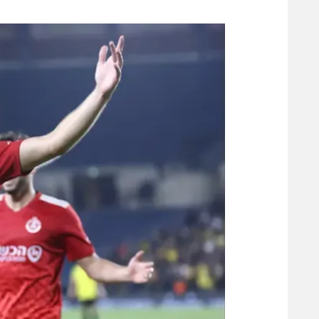
משתתפים וזוכים בפרסים
מכבי ת
הפועל 
תקנון משתתפים וזוכים בפרסים
הפועל 
תקנון עבור פעילות אלקטרה
הפועל 
תקנון עבור פעילות ספורט 1 – "מרלן"
מכבי נ
טניס
בני יהו
גיימינג E-Sports
תנאי שימוש
מדיניות פרטיות
תקנון פעילות ספורט 1
רשיון להקרנה פומבית לבית עסק
הצטרפות לחבילת הערוצים
לוח דרושים – ג'ובנט
תגיות