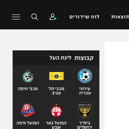
וצאות
לוח שידורים
כדורסל עולמי
ענפים נוספים
קבוצות
ליגת העל
NBA
טניס
יורוליג
כדוריד
יורוקאפ
כדורעף
שחייה
עירוני
מכבי תל
מכבי חיפה
טבריה
אביב
ג'ודו
אגרוף
ספורט אולימפי
UFC
בית"ר
הפועל באר
הפועל חיפה
ירושלים
שבע