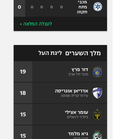
מכבי
0
0
0
0
0
פתח
תקוה
לטבלה המלאה >
מלך השערים
ליגת העל
דור פרץ
19
מכבי תל אביב
אדריאן אוגריסה
18
עירוני קרית שמונה
עומר אצילי
15
בית"ר ירושלים
גיא מלמד
15
מכבי חיפה