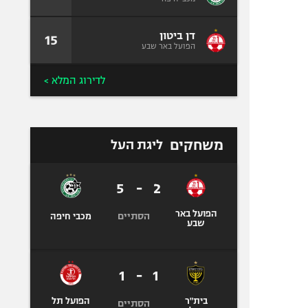
דן ביטון
15
הפועל באר שבע
לדירוג המלא >
משחקים
ליגת העל
5
-
2
הפועל באר
הסתיים
מכבי חיפה
שבע
1
-
1
בית"ר
הפועל תל
הסתיים