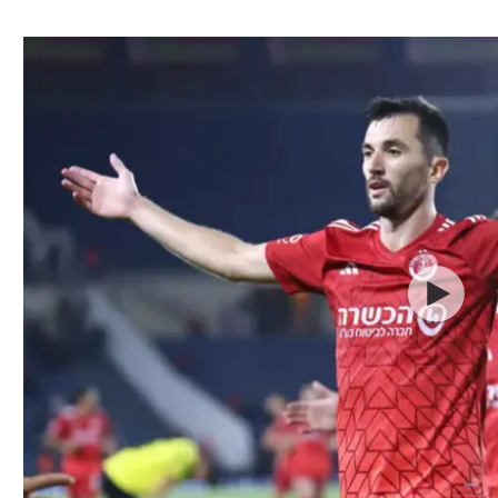
ל אביב
ליגה טורקית
תל אביב
ליגה סינית
חיפה
ליגה ברזילאית
באר שבע
ליגות נוספות
תניה
דה