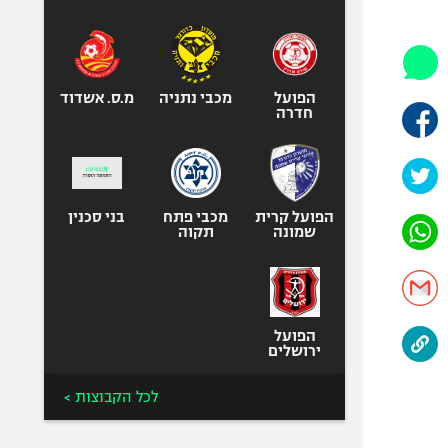
היאבקות WWE
אופניים
ספורט מוטורי
כדורמים
הפועל
מכבי נתניה
מ.ס. אשדוד
חדרה
פוטבול אמריקאי NFL
בייסבול MLB
ספורט אתגרי
ואקסטרים
הפועל קרית
מכבי פתח
בני סכנין
שמונה
תקוה
אומנויות לחימה
גיימינג E-Sports
הפועל
ירושלים
לכל הקבוצות >