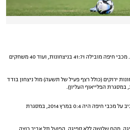
* 152 מפגשי ליגה היו בין הקבוצות עד כה. מכבי חיפה מובילה 41:71 בניצחונות, ועוד 40 משחקים
גשי הליגה האחרונים הניבו 15 ניצחונות ירוקים (כולל רצף פעיל של תשעה) מול ניצחון בודד
* הניצחון הביתי האחרון של הפועל תל אביב על מכבי חיפה היה 0:4 במרץ 2014, במסגרת
גה, מהם שלושה ללא ספיגה. הפועל תל אביב רוצה