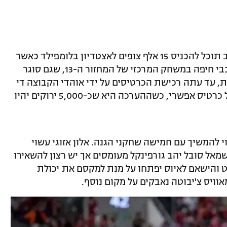
לראשונה מאז 7 באוקטובר, הפועל תל אביב תוכל להכניס 15 אלף צופים לאצטדיון בלומפילד כאשר
תארח מחר (ראשון, 20:30) את האלופה מכבי חיפה במשחק המרכזי של המחזור ה-13, שגם סוגר
ת, עד עתה רכישת הכרטיסים על ידי אוהדי הקבוצה די
רדומה ואילו הקהל האורח מנסה להשיג כל כרטיס אפשרי, כשההערכה היא שכ-5,000 ירוקים יהיו
 להמשיך עם חמישה שחקני הגנה. אלון אזוגי עשוי
שמאל סובל יהב גורפינקל מעומסים אך יש רצון להשאירו
ט והישאם לאיוס יפתחו על מנת למקסם את יכולת
ויס צ'יבוטה נאבקים על מקום נוסף.