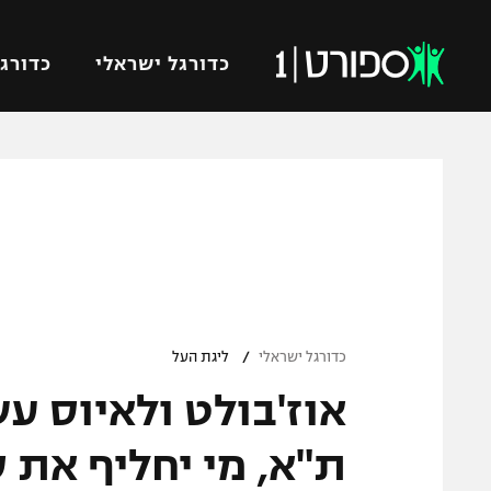
כדורגל ישראלי
כדורגל
VOD
כדורג
רץ ברשת
ליגת ה
ליגה ל
תוצאות
גביע הט
לוח שידורים
ליגיונר
ברחבה
/
גביע ה
כדורגל ישראלי
ליגת העל
נבחרת 
אוז'בולט ולאיוס ע
"מעל הליגה" – פודקאסט
מכבי ח
"מחצית בשכונה" – פודקאסט
ת"א, מי יחליף את 
בית"ר י