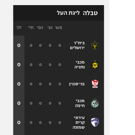
טבלה
ליגת העל
מש׳
נצ׳
הפ׳
תי׳
נק׳
בית"ר
0
0
0
0
0
ירושלים
מכבי
0
0
0
0
0
נתניה
0
0
0
0
0
בני סכנין
מכבי
0
0
0
0
0
חיפה
עירוני
0
0
0
0
0
קרית
שמונה