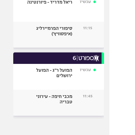
עכשיו
ריאל מדריד - פיורנטינה
11:15
סיפורי הפרמיירליג
(איפסוויץ')
עכשיו
הפועל ר"ג - הפועל
ירושלים
11:45
מכבי חיפה - עירוני
טבריה