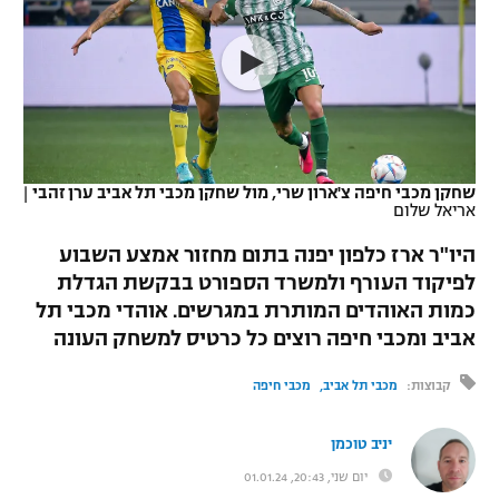
כדורסל נשים
נבחרת ישראל
יורוליג
ליגה ספרדית
טניס
VOD
מכבי תל אביב
מכבי חיפה
יורוקאפ
ליגה איטלקית
כדוריד
הפועל חולון
בית"ר ירושלים
רץ ברשת
ליגה צרפתית
כדורעף
הפועל ירושלים
מכבי תל אביב
שחקן מכבי חיפה צ'ארון שרי, מול שחקן מכבי תל אביב ערן זהבי
|
אריאל שלום
ליגה הולנדית
שחייה
תוצאות
דני אבדיה
הפועל תל אביב
היו"ר ארז כלפון יפנה בתום מחזור אמצע השבוע
ליגה טורקית
ג'ודו
לפיקוד העורף ולמשרד הספורט בבקשת הגדלת
הפועל חיפה
לוח שידורים
כמות האוהדים המותרת במגרשים. אוהדי מכבי תל
ליגה סינית
אגרוף
אביב ומכבי חיפה רוצים כל כרטיס למשחק העונה
הפועל באר שבע
ליגה ברזילאית
ברחבה
ספורט אולימפי
קבוצות:
מכבי תל אביב
מכבי חיפה
מכבי נתניה
ליגות נוספות
UFC
יניב טוכמן
"מעל הליגה" – פודקאסט
בני יהודה
יום שני, 20:43, 01.01.24
היאבקות WWE