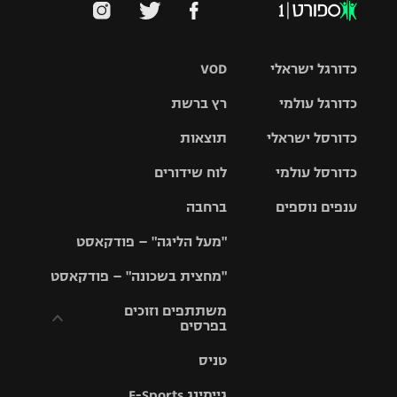
כדורגל ישראלי
VOD
כדורגל עולמי
רץ ברשת
ליגת העל
כדורסל ישראלי
תוצאות
ליגת
ליגה לאומית
האלופות
כדורסל עולמי
לוח שידורים
ליגת ווינר
סל
גביע הטוטו
ענפים נוספים
ברחבה
ליגה
NBA
אירופית
"מעל הליגה" – פודקאסט
ליגה לאומית
ליגיונרים
טניס
יורוליג
ליגה אנגלית
"מחצית בשכונה" – פודקאסט
כדורסל נשים
גביע המדינה
כדוריד
יורוקאפ
ליגה גרמנית
משתתפים וזוכים
בפרסים
מכבי תל
נבחרת
כדורעף
אביב
ישראל
ליגה
טניס
ספרדית
תקנון משתתפים
שחייה
הפועל חולון
מכבי חיפה
וזוכים בפרסים
גיימינג E-Sports