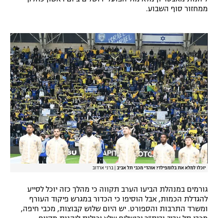
ממחזור סוף השבוע.
רשיון להקרנה פומבית לבית עסק
הצטרפות לחבילת הערוצים
לוח דרושים – ג'ובנט
תגיות
המגזין
יוכלו למלא את בלומפילד? אוהדי מכבי תל אביב
|
ברני ארדוב
גורמים במנהלת הביעו הערב תקווה כי מהלך כזה יוכל לסייע
להגדלת הכמות, אבל הוסיפו כי הכדור במגרש פיקוד העורף
ומשרד התרבות והספורט. יש היום שלוש קבוצות, מכבי חיפה,