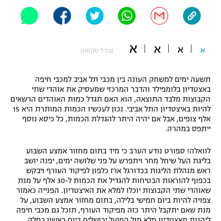
"מחצית בשכונה" – פודקאסט
אופניים
ספורט מוטורי
א
משתתפים וזוכים בפרסים
א
א
א
(גודל טקסט)
כדורמים
תקנון משתתפים וזוכים בפרסים
טניס
תשעה ימים למשחק העונה בין מכבי תל אביב למכבי חיפה
באצטדיון בלומפילד והדבר המרכזי שמעסיק את אוהדי שתי
פוטבול אמריקאי NFL
תקנון עבור פעילות אלקטרה
הקבוצות מלבד התוצאה, הוא האם תגדל כמות האוהדים הרשאים
להיות באיצטדיון התל אביבי. נכון לעכשיו הכמות המותרת היא 15
גיימינג E-Sports
בייסבול MLB
אלף צופים, אבל אם יהיה היתר להגדלת הכמות, כל כיסא נוסף
תקנון עבור פעילות ספורט 1 – "מרלן"
ייתפס במהרה.
ספורט אתגרי ואקסטרים
תנאי שימוש
לוואלה! ספורט נודע הערב כי מיד בתום מחזור אמצע השבוע
בליגת העל שיחל מחר ויתפרש על פני שלושה ימים, יפנה יושב
אומנויות לחימה
ראש מנהלת הליגות בכדורגל ארז כלפון לפיקוד העורף ויבקש
מדיניות פרטיות
בכפוף להוראות הבטיחות להגדיל את הכמות ל-30 אלף על מנת
גיימינג E-Sports
שאוהדי שתי הקבוצות יוכלו למלא את האיצטדיון. הפנייה כאמור
צפויה להיות ביום חמישי בלילה, בתום מחזור אמצע השבוע, על
תקנון פעילות ספורט 1
מנת שאם יתקבל היתר כזה מפיקוד העורף, תוכל גם מכבי חיפה
ליהנות מאצטדיון מלא מול הפועל ירושלים ביום ראשון כחלק