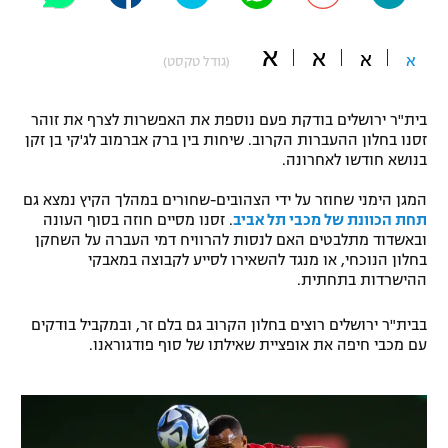
"מחצית בשכונה" – פודקאסט
אופניים
א
א
א
א
(גודל טקסט)
ספורט מוטורי
משתתפים וזוכים בפרסים
בית"ר ירושלים בודקת פעם נוספת את האפשרות לצרף את זוהר
כדורמים
זסנו בחלון ההעברות הקרוב. שיחות בין ברק אברמוב לג'קי בן זקן
תקנון משתתפים וזוכים בפרסים
בנושא חודשו לאחרונה.
טניס
פוטבול אמריקאי NFL
המגן הימני שחוזר על ידי הצהובים-שחורים במהלך הקיץ נמצא גם
תקנון עבור פעילות אלקטרה
תחת הכוונת של מכבי תל אביב
. זסנו מסיים חוזה בסוף העונה
גיימינג E-Sports
בייסבול MLB
ובאשדוד מתלבטים האם לנסות להרוויח דמי העברה על השחקן
תקנון עבור פעילות ספורט 1 – "מרלן"
בחלון הנוכחי, או מנגד להשאירו לסייע לקבוצה במאבקי
ההישרדות בתחתית.
ספורט אתגרי ואקסטרים
תנאי שימוש
בבית"ר ירושלים רוצים בחלון הקרוב גם בלם זר, ובמקביל בודקים
אומנויות לחימה
עם מכבי חיפה את אופציית שאילתו של סוף פודגוראנו.
מדיניות פרטיות
גיימינג E-Sports
תקנון פעילות ספורט 1