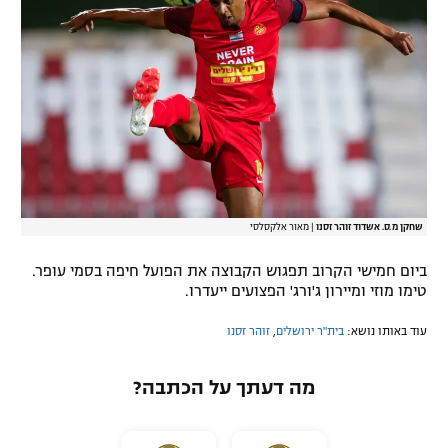
רשיון להקרנה פומבית לבית עסק
הצטרפות לחבילת הערוצים
לוח דרושים – ג'ובנט
תגיות
המגזין
שחקן מ.ס. אשדוד זוהר זסנו
|
מאור אלקסלסי
ביום חמישי הקרוב תפגוש הקבוצה את הפועל חיפה בסמי עופר.
טימו מוזי ומיירון ג'ורג' הפצועים ייעדרו.
עוד באותו נושא:
בית"ר ירושלים
,
זוהר זסנו
מה דעתך על הכתבה?