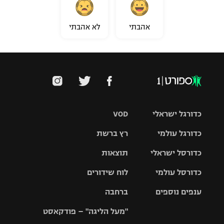
אהבתי
לא אהבתי
כדורגל ישראלי
VOD
כדורגל עולמי
רץ ברשת
ליגת העל
כדורסל ישראלי
תוצאות
ליגת
ליגה לאומית
האלופות
כדורסל עולמי
לוח שידורים
ליגת ווינר
סל
גביע הטוטו
ענפים נוספים
ברחבה
ליגה
NBA
אירופית
"מעל הליגה" – פודקאסט
ליגה לאומית
ליגיונרים
טניס
יורוליג