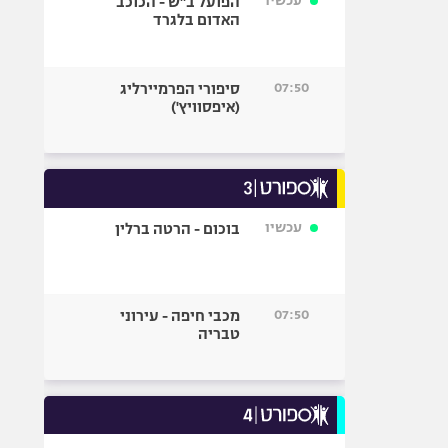
עכשיו
הפועל ב"ש - הכוכב
האדום בלגרד
07:50
סיפורי הפרמיירליג
(איפסוויץ')
עכשיו
בוכום - הרטה ברלין
07:50
מכבי חיפה - עירוני
טבריה