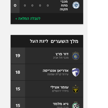
מכבי
0
0
0
0
0
פתח
תקוה
לטבלה המלאה >
מלך השערים
ליגת העל
דור פרץ
19
מכבי תל אביב
אדריאן אוגריסה
18
עירוני קרית שמונה
עומר אצילי
15
בית"ר ירושלים
גיא מלמד
15
מכבי חיפה