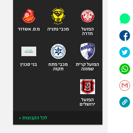
היאבקות WWE
אופניים
ספורט מוטורי
כדורמים
הפועל
מכבי נתניה
מ.ס. אשדוד
חדרה
פוטבול אמריקאי NFL
בייסבול MLB
ספורט אתגרי
ואקסטרים
הפועל קרית
מכבי פתח
בני סכנין
שמונה
תקוה
אומנויות לחימה
גיימינג E-Sports
הפועל
ירושלים
לכל הקבוצות >