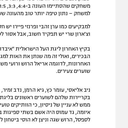
למשחק – נתון טיפה יותר טוב מהעונה שעברה 
למבקיעים כמו ערן זהבי ופרנזי פיירו יש ח
וצ'ארון שרי יש תפקיד חשוב, אבל אסור ל
בקיץ האחרון ליגת העל הישראלית "איבדה"
הבכירים, ואולי זה מה שנתן את האות למ
האחרונות, לדוגמה אריאל הרוש ורועי משפ
שוערים צעירים.
ניב אליאסי, עומר כץ, גיא הרמן, נדב זמיר
בקריירות שלהם לשוערים ראשונים בליגת ה
ממש לא עניין של ניסיון, כי הוותיקים טועי
איומה, גד עמוס היה אשם בשתי ספיגות בת
לספסל, הרוש שגה וניצן לא הוסי ביטחון ל