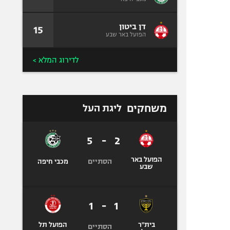
דן ביטון
15
הפועל באר שבע
לדירוג המלא >
משחקים
ליגת העל
5
-
2
הפועל באר
הסתיים
מכבי חיפה
שבע
1
-
1
בית"ר
הפועל תל
הסתיים