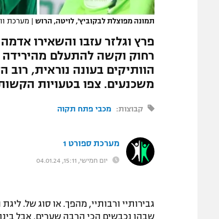
המגזין
תמונה מפוצלת לבקוביץ', לויטה, הרוש
|
מערכת וואלה! 
פרץ וגלזר עזבו והשאירו אדמה ח
רחוק וקשה להתעלם מהירידה ב
הוותיקים בעונה נוראית, רוב ה
משכנעים. צפו בטעויות הקשות
קבוצות:
מכבי פתח תקוה
מערכת ספורט 1
יום חמישי, 15:11, 04.01.24
גבירותיי ורבותיי, מהפך. או סוג של. ליג