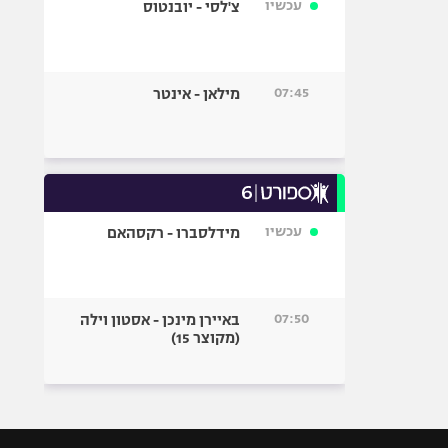
עכשיו
צ'לסי - יובנטוס
07:45
מילאן - אינטר
עכשיו
מידלסברו - רקסהאם
07:50
באיירן מינכן - אסטון וילה
(מקוצר 15)