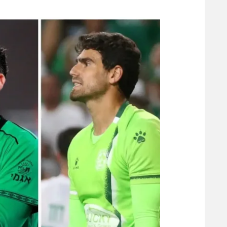
משתתפים וזוכים בפרסים
מכבי ת
הפועל 
תקנון משתתפים וזוכים בפרסים
הפועל 
תקנון עבור פעילות אלקטרה
הפועל 
תקנון עבור פעילות ספורט 1 – "מרלן"
מכבי נ
טניס
בני יהו
גיימינג E-Sports
תנאי שימוש
מדיניות פרטיות
תקנון פעילות ספורט 1
רשיון להקרנה פומבית לבית עסק
הצטרפות לחבילת הערוצים
לוח דרושים – ג'ובנט
תגיות