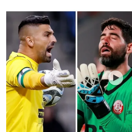
ל אביב
ליגה טורקית
תל אביב
ליגה סינית
חיפה
ליגה ברזילאית
באר שבע
ליגות נוספות
תניה
דה