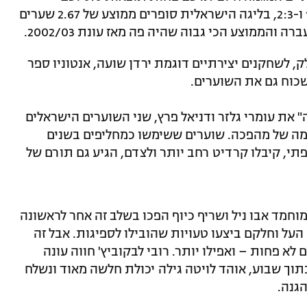
משחקים שהסתיימו העונה ב-4:4, 3:3, 1:5 ו-2:3, בליגה הישראלית סופרים ממוצע של 2.67 שערים
והממוצע הכי גבוה שהיה פה מאז עונת 2002/03.
לק, לשחקנים יצירתיים דוגמת ירדן שועה, אנטוניו ספר
שכוח גם את השוערים.
 את עומרי גלזר ודניאל פרץ, שני השוערים הישראלים
גמה של מהפכה. שוערים ששימשו כמחליפים בשנים
תי, קיבלו קרדיט רחב יותר ולצדם, הגיע גם תורם של
, מוחמד אבו ניל ושריף כיוף הפכו בשלב זה אחר לראשונה
על וחלקם ביצעו טעויות שהובילו לספיגות. אבל זה
ם לא פחות – ואפילו יותר. רובי לבקוביץ' חווה עונה
וך שבוע, אוהד לויטה גילה יכולת חלשה מאוד ונשלח
הגנה.