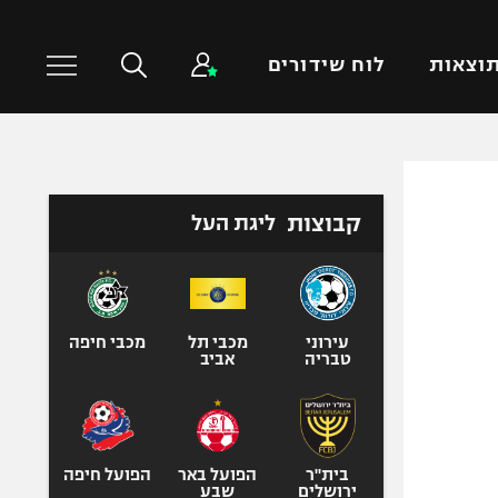
וצאות
לוח שידורים
כדורסל עולמי
ענפים נוספים
קבוצות
ליגת העל
NBA
טניס
יורוליג
כדוריד
יורוקאפ
כדורעף
שחייה
עירוני
מכבי תל
מכבי חיפה
טבריה
אביב
ג'ודו
אגרוף
ספורט אולימפי
UFC
בית"ר
הפועל באר
הפועל חיפה
ירושלים
שבע