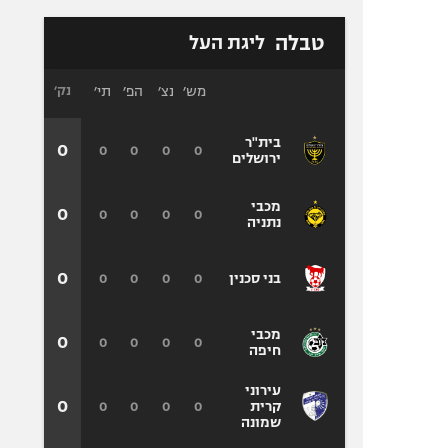
טבלה
ליגת העל
מש׳
נצ׳
הפ׳
תי׳
נק׳
בית"ר
0
0
0
0
0
ירושלים
מכבי
0
0
0
0
0
נתניה
0
0
0
0
0
בני סכנין
מכבי
0
0
0
0
0
חיפה
עירוני
0
0
0
0
0
קרית
שמונה