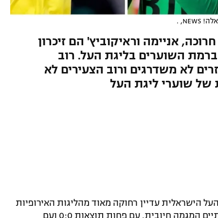
NEWS, .
רוכה, אניימה וראיקוביץ' הם זיכרון
רמת השוערים בליגת העל. רוב
זרים לא משדרגים ורוב הצעירים לא
 של שוערי ליגת העל
ת העל הישראלית עדיין רחוקה מאוד מהליגות האירופיות
שבהן נכבשים הכי הרבה שערים, אבל בינתיים המגמה חיובית. עם פחות תוצאות 0:0 ועם