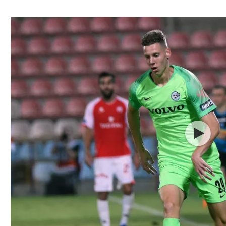
ל אביב
ליגה טורקית
תל אביב
ליגה סינית
חיפה
ליגה ברזילאית
באר שבע
ליגות נוספות
תניה
דה