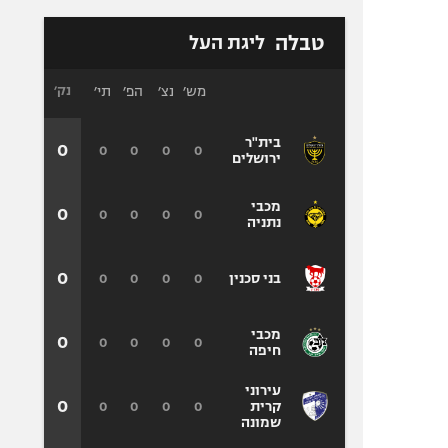
טבלה
ליגת העל
מש׳
נצ׳
הפ׳
תי׳
נק׳
בית"ר
0
0
0
0
0
ירושלים
מכבי
0
0
0
0
0
נתניה
0
0
0
0
0
בני סכנין
מכבי
0
0
0
0
0
חיפה
עירוני
0
0
0
0
0
קרית
שמונה