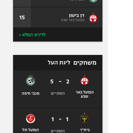
דן ביטון
15
הפועל באר שבע
לדירוג המלא >
משחקים
ליגת העל
5
-
2
הפועל באר
הסתיים
מכבי חיפה
שבע
1
-
1
בית"ר
הפועל תל
הסתיים