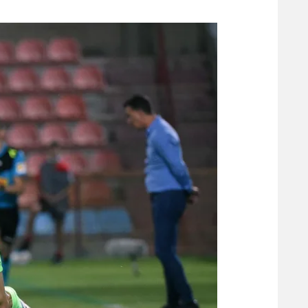
משתתפים וזוכים בפרסים
מכבי ת
הפועל 
תקנון משתתפים וזוכים בפרסים
הפועל 
תקנון עבור פעילות אלקטרה
הפועל 
תקנון עבור פעילות ספורט 1 – "מרלן"
מכבי נ
טניס
בני יהו
גיימינג E-Sports
תנאי שימוש
מדיניות פרטיות
תקנון פעילות ספורט 1
רשיון להקרנה פומבית לבית עסק
הצטרפות לחבילת הערוצים
לוח דרושים – ג'ובנט
תגיות