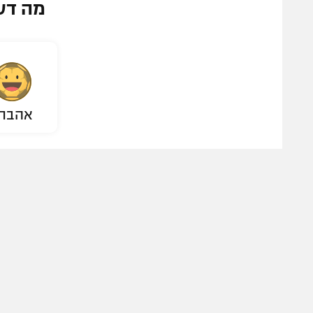
מה דע
אהבת