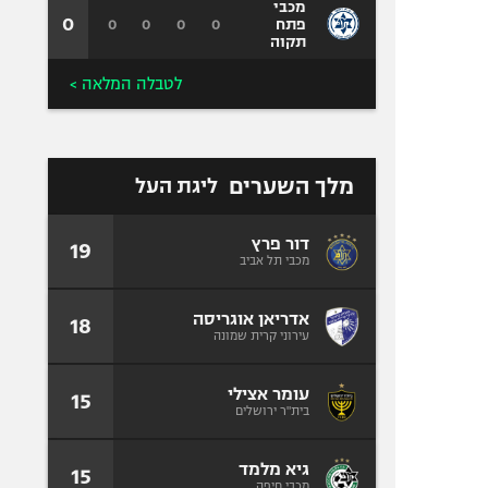
מכבי
0
0
0
0
0
פתח
תקוה
לטבלה המלאה >
מלך השערים
ליגת העל
דור פרץ
19
מכבי תל אביב
אדריאן אוגריסה
18
עירוני קרית שמונה
עומר אצילי
15
בית"ר ירושלים
גיא מלמד
15
מכבי חיפה