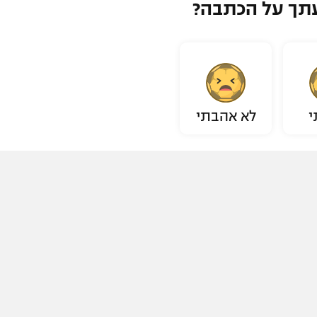
תך על הכתבה?
י
לא אהבתי