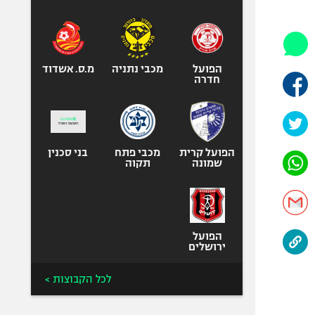
היאבקות WWE
אופניים
ספורט מוטורי
כדורמים
הפועל
מכבי נתניה
מ.ס. אשדוד
חדרה
פוטבול אמריקאי NFL
בייסבול MLB
ספורט אתגרי
ואקסטרים
הפועל קרית
מכבי פתח
בני סכנין
שמונה
תקוה
אומנויות לחימה
גיימינג E-Sports
הפועל
ירושלים
לכל הקבוצות >