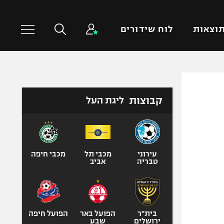
וצאות
לוח שידורים
כדורסל עולמי
ענפים נוספים
קבוצות
ליגת העל
NBA
טניס
יורוליג
כדוריד
יורוקאפ
כדורעף
שחייה
עירוני
מכבי תל
מכבי חיפה
טבריה
אביב
ג'ודו
אגרוף
ספורט אולימפי
UFC
בית"ר
הפועל באר
הפועל חיפה
ירושלים
שבע