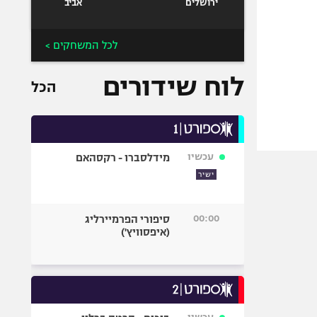
ירושלים
אביב
לכל המשחקים >
לוח שידורים
הכל
עכשיו
מידלסברו - רקסהאם
ישיר
00:00
סיפורי הפרמיירליג
(איפסוויץ')